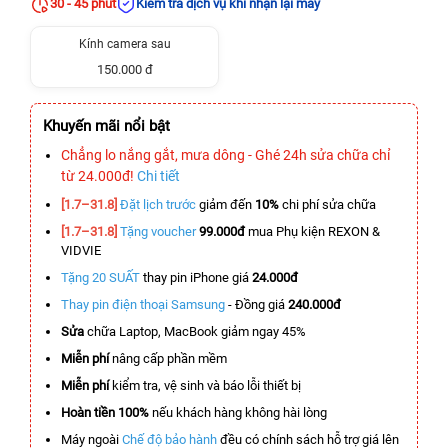
30 - 45 phút
Kiểm tra dịch vụ khi nhận lại máy
Kính camera sau
150.000 đ
Khuyến mãi nổi bật
Chẳng lo nắng gắt, mưa dông - Ghé 24h sửa chữa chỉ
từ 24.000đ!
Chi tiết
[1.7–31.8]
Đặt lịch trước
giảm đến
10%
chi phí sửa chữa
[1.7–31.8]
Tặng voucher
99.000đ
mua Phụ kiện REXON &
VIDVIE
Tặng 20 SUẤT
thay pin iPhone giá
24.000đ
Thay pin điện thoại Samsung
- Đồng giá
240.000đ
Sửa
chữa Laptop, MacBook giảm ngay 45%
Miễn phí
nâng cấp phần mềm
Miễn phí
kiểm tra, vệ sinh và báo lỗi thiết bị
Hoàn tiền 100%
nếu khách hàng không hài lòng
Máy ngoài
Chế độ bảo hành
đều có chính sách hỗ trợ giá lên