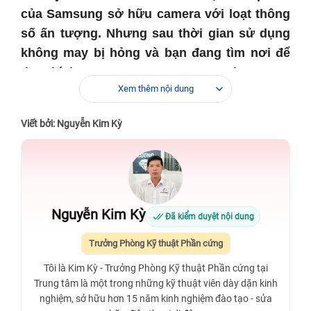
của Samsung sở hữu camera với loạt thông
số ấn tượng. Nhưng sau thời gian sử dụng
không may bị hỏng và bạn đang tìm nơi để
thay kính camera sau Samsung Galaxy Note
Xem thêm nội dung
10 Plus N975 để khắc phục sự cố.
Viết bởi: Nguyễn Kim Kỳ
Nguyễn Kim Kỳ
Đã kiểm duyệt nội dung
Trưởng Phòng Kỹ thuật Phần cứng
Tôi là Kim Kỳ - Trưởng Phòng Kỹ thuật Phần cứng tại
Trung tâm là một trong những kỹ thuật viên dày dặn kinh
nghiệm, sở hữu hơn 15 năm kinh nghiệm đào tạo - sửa