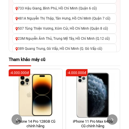
733 Hậu Giang, Bình Phú, Hồ Chí Minh (Quận 6 cũ)
481A Nguyễn Thị Thập, Tân Hưng, Hồ Chí Minh (Quận 7 cũ)
507 Tùng Thiện Vương, Xóm Củi, Hồ Chí Minh (Quận 8 cũ)
23M Nguyễn Ảnh Thủ, Trung Mỹ Tây, Hồ Chí Minh (Q.12 cũ)
389 Quang Trung, Gò Vấp, Hồ Chí Minh (Q. Gò Vấp cũ)
625 - 625A Âu Cơ, Tân Phú, Hồ Chí Minh (Quận Tân Phú cũ)
Tham khảo máy cũ
326 Lê Văn Việt, Tăng Nhơn Phú, Hồ Chí Minh (Q.9 TP. Thủ
-4.000.000đ
-4.000.000đ
-4
Đức cũ)
256 Võ Văn Ngân, Thủ Đức, Hồ Chí Minh (Bình Thọ, TP. Thủ
Đức Cũ)
70 Nguyễn An Ninh, Dĩ An, Hồ Chí Minh (Bình Dương Cũ)
24h Vũng Tàu: 162A Ba Cu, Vũng Tàu, Hồ Chí Minh (TP. Vũng
Tàu cũ)
iPhone 14 Pro 128GB Cũ
iPhone 11 Pro Max 64GB
198 Hoàng Văn Thụ, Tân Sơn Nhất, Hồ Chí Minh (Tân Bình
chính hãng
Cũ chính hãng
cũ)