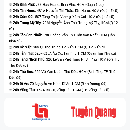
24h Bình Phú:
733 Hậu Giang, Bình Phú, HCM (Quận 6 cũ)
Note 10 Plus N975 có thể quan sát toàn bộ quá trình
24h Tân Hưng:
481A Nguyễn Thị Thập, Tân Hưng, HCM (Quận 7 cũ)
tại trung tâm.
24h Xóm Củi:
507 Tùng Thiện Vương, Xóm Củi, HCM (Quận 8 cũ)
24h Trung Mỹ Tây:
23M Nguyễn Ảnh Thủ, Trung Mỹ Tây, HCM (Q.12
Kiểm tra máy, chẩn đoán lỗi miễn phí.
cũ)
Vệ sinh máy và cài đặt phần mềm miễn phí.
24h Tân Sơn Nhất:
198 Hoàng Văn Thụ, Tân Sơn Nhất, HCM (Tân
Bình cũ)
Giảm giá với đối tượng học sinh - sinh viên hoặc tài xế
24h Gò Vấp:
389 Quang Trung, Gò Vấp, HCM (Q. Gò Vấp cũ)
công nghệ.
24h Tân Phú:
625 - 625A Âu Cơ, Tân Phú, HCM (Quận Tân Phú cũ)
24h Tăng Nhơn Phú:
326 Lê Văn Việt, Tăng Nhơn Phú, HCM (Q.9 TP.
Trong thời gian sửa chữa, khách hàng có nhu cầu sử
Thủ Đức cũ)
dụng điện thoại khác thì trung tâm sẵn sàng hỗ trợ cho
24h Thủ Đức:
256 Võ Văn Ngân, Thủ Đức, HCM (Bình Thọ, TP. Thủ
bạn.
Đức Cũ)
24h Dĩ An:
70 Nguyễn An Ninh, Dĩ An, HCM (Bình Dương Cũ)
Trang thiết bị công nghệ sửa chữa được đầu tư hiện
24h Vũng Tàu:
162A Ba Cu, Vũng Tàu, HCM (TP. Vũng Tàu cũ)
đại.
Nếu như bạn bận không có thời gian đến cửa hàng thì
yên tâm Bệnh Viện Điện Thoại, Laptop 24h có dịch vụ
sửa chữa tận nhà chỉ cần liên hệ với trung tâm sẽ có
nhân viên kỹ thuật xuống hỗ trợ và sửa chữa nhanh