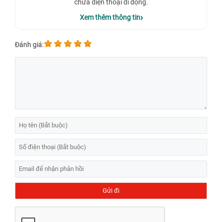
chữa điện thoại di động.
Xem thêm thông tin
Đánh giá:
Nơi đâu thay kính camera sau Samsung
Galaxy Note 10 Plus N975 uy tín, chất lượng
tại Thành phố Hồ Chí Minh?