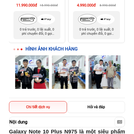
11.990.000đ
4.990.000đ
15.990.000đ
8.990.000đ
0 trả trước, 0 lãi suất, 0
0 trả trước, 0 lãi suất, 0
phí chuyển đổi, 0 gọi
phí chuyển đổi, 0 gọi
người thân
người thân
HÌNH ẢNH KHÁCH HÀNG
Chi tiết dịch vụ
Hỏi và đáp
Nội dung
Galaxy Note 10 Plus N975 là một siêu phẩm