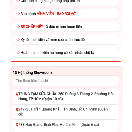
Giá luôn công khai, không phụ phí ẩn
Bảo hành
VĨNH VIỄN - BAO RƠI VỠ
RẺ CHẤP HẾT
- Ở đâu rẻ hơn hoàn tiền
Ký tên linh kiện và xem sửa chữa trực tiếp
Hoàn trả linh kiện hư hỏng có xác nhận chữ ký
13
Hệ thống Showroom
TRUNG TÂM SỬA CHỮA: 260 Đường 3 Tháng 2, Phường Hòa
Hưng, TP.HCM (Quận 10 cũ)
249 -251 Trần Quang Khải, Tân Định, Hồ Chí Minh (Quận 1
cũ)
733 Hậu Giang, Bình Phú, Hồ Chí Minh (Quận 6 cũ)