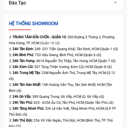
Đào Tạo
HỆ THỐNG SHOWROOM
TRUNG TÂM SỬA CHỮA - QUẬN 10:
260 Đường 3 Tháng 2, Phường
Hòa Hưng, TP. HCM
(Quận 10 cũ)
24h Tân Định:
249 -251 Trần Quang Khải, Tân Định, HCM (Quận 1 cũ)
24h Bình Phú:
733 Hậu Giang, Bình Phú, HCM (Quận 6 cũ)
24h Tân Hưng:
481A Nguyễn Thị Thập, Tân Hưng, HCM (Quận 7 cũ)
24h Xóm Củi:
507 Tùng Thiện Vương, Xóm Củi, HCM (Quận 8 cũ)
24h Trung Mỹ Tây:
23M Nguyễn Ảnh Thủ, Trung Mỹ Tây, HCM (Q.12
cũ)
24h Tân Sơn Nhất:
198 Hoàng Văn Thụ, Tân Sơn Nhất, HCM (Tân
Bình cũ)
24h Gò Vấp:
389 Quang Trung, Gò Vấp, HCM (Q. Gò Vấp cũ)
24h Tân Phú:
625 - 625A Âu Cơ, Tân Phú, HCM (Quận Tân Phú cũ)
24h Tăng Nhơn Phú:
326 Lê Văn Việt, Tăng Nhơn Phú, HCM (Q.9 TP.
Thủ Đức cũ)
24h Thủ Đức:
256 Võ Văn Ngân, Thủ Đức, HCM (Bình Thọ, TP. Thủ
Đức Cũ)