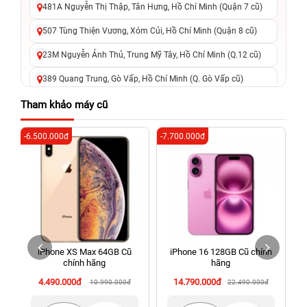
481A Nguyễn Thị Thập, Tân Hưng, Hồ Chí Minh (Quận 7 cũ)
507 Tùng Thiện Vương, Xóm Củi, Hồ Chí Minh (Quận 8 cũ)
23M Nguyễn Ảnh Thủ, Trung Mỹ Tây, Hồ Chí Minh (Q.12 cũ)
389 Quang Trung, Gò Vấp, Hồ Chí Minh (Q. Gò Vấp cũ)
625 - 625A Âu Cơ, Tân Phú, Hồ Chí Minh (Quận Tân Phú cũ)
Tham khảo máy cũ
326 Lê Văn Việt, Tăng Nhơn Phú, Hồ Chí Minh (Q.9 TP. Thủ
-6.500.000đ
-7.700.000đ
-1
Đức cũ)
256 Võ Văn Ngân, Thủ Đức, Hồ Chí Minh (Bình Thọ, TP. Thủ
Đức Cũ)
70 Nguyễn An Ninh, Dĩ An, Hồ Chí Minh (Bình Dương Cũ)
24h Vũng Tàu: 162A Ba Cu, Vũng Tàu, Hồ Chí Minh (TP. Vũng
Tàu cũ)
iPhone XS Max 64GB Cũ
iPhone 16 128GB Cũ chính
198 Hoàng Văn Thụ, Tân Sơn Nhất, Hồ Chí Minh (Tân Bình
chính hãng
hãng
cũ)
4.490.000đ
14.790.000đ
10.990.000đ
22.490.000đ