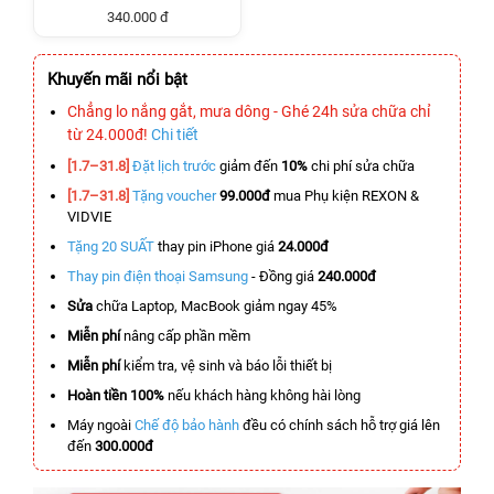
340.000 đ
Khuyến mãi nổi bật
Chẳng lo nắng gắt, mưa dông - Ghé 24h sửa chữa chỉ
từ 24.000đ!
Chi tiết
[1.7–31.8]
Đặt lịch trước
giảm đến
10%
chi phí sửa chữa
[1.7–31.8]
Tặng voucher
99.000đ
mua Phụ kiện REXON &
VIDVIE
Tặng 20 SUẤT
thay pin iPhone giá
24.000đ
Thay pin điện thoại Samsung
- Đồng giá
240.000đ
Sửa
chữa Laptop, MacBook giảm ngay 45%
Miễn phí
nâng cấp phần mềm
Miễn phí
kiểm tra, vệ sinh và báo lỗi thiết bị
Hoàn tiền 100%
nếu khách hàng không hài lòng
Máy ngoài
Chế độ bảo hành
đều có chính sách hỗ trợ giá lên
đến
300.000đ