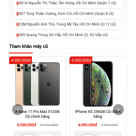
481A Nguyễn Thị Thập, Tân Hưng, Hồ Chí Minh (Quận 7 cũ)
507 Tùng Thiện Vương, Xóm Củi, Hồ Chí Minh (Quận 8 cũ)
23M Nguyễn Ảnh Thủ, Trung Mỹ Tây, Hồ Chí Minh (Q.12 cũ)
389 Quang Trung, Gò Vấp, Hồ Chí Minh (Q. Gò Vấp cũ)
625 - 625A Âu Cơ, Tân Phú, Hồ Chí Minh (Quận Tân Phú cũ)
Tham khảo máy cũ
326 Lê Văn Việt, Tăng Nhơn Phú, Hồ Chí Minh (Q.9 TP. Thủ
-4.900.000đ
-5.900.000đ
-5
Đức cũ)
256 Võ Văn Ngân, Thủ Đức, Hồ Chí Minh (Bình Thọ, TP. Thủ
Đức Cũ)
70 Nguyễn An Ninh, Dĩ An, Hồ Chí Minh (Bình Dương Cũ)
24h Vũng Tàu: 162A Ba Cu, Vũng Tàu, Hồ Chí Minh (TP. Vũng
Tàu cũ)
iPhone 11 Pro Max 512GB
iPhone XS 256GB Cũ chính
198 Hoàng Văn Thụ, Tân Sơn Nhất, Hồ Chí Minh (Tân Bình
Cũ chính hãng
hãng
cũ)
6.090.000đ
4.090.000đ
10.990.000đ
9.990.000đ