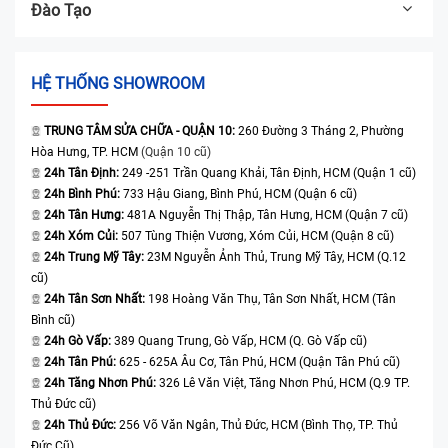
Đào Tạo
HỆ THỐNG SHOWROOM
TRUNG TÂM SỬA CHỮA - QUẬN 10:
260 Đường 3 Tháng 2, Phường
Hòa Hưng, TP. HCM
(Quận 10 cũ)
24h Tân Định:
249 -251 Trần Quang Khải, Tân Định, HCM (Quận 1 cũ)
24h Bình Phú:
733 Hậu Giang, Bình Phú, HCM (Quận 6 cũ)
24h Tân Hưng:
481A Nguyễn Thị Thập, Tân Hưng, HCM (Quận 7 cũ)
24h Xóm Củi:
507 Tùng Thiện Vương, Xóm Củi, HCM (Quận 8 cũ)
24h Trung Mỹ Tây:
23M Nguyễn Ảnh Thủ, Trung Mỹ Tây, HCM (Q.12
cũ)
24h Tân Sơn Nhất:
198 Hoàng Văn Thụ, Tân Sơn Nhất, HCM (Tân
Bình cũ)
24h Gò Vấp:
389 Quang Trung, Gò Vấp, HCM (Q. Gò Vấp cũ)
24h Tân Phú:
625 - 625A Âu Cơ, Tân Phú, HCM (Quận Tân Phú cũ)
24h Tăng Nhơn Phú:
326 Lê Văn Việt, Tăng Nhơn Phú, HCM (Q.9 TP.
Thủ Đức cũ)
24h Thủ Đức:
256 Võ Văn Ngân, Thủ Đức, HCM (Bình Thọ, TP. Thủ
Đức Cũ)