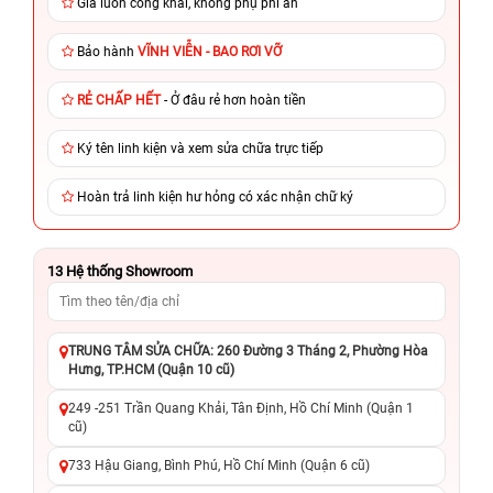
Giá luôn công khai, không phụ phí ẩn
Bảo hành
VĨNH VIỄN - BAO RƠI VỠ
RẺ CHẤP HẾT
- Ở đâu rẻ hơn hoàn tiền
Ký tên linh kiện và xem sửa chữa trực tiếp
Hoàn trả linh kiện hư hỏng có xác nhận chữ ký
13
Hệ thống Showroom
TRUNG TÂM SỬA CHỮA: 260 Đường 3 Tháng 2, Phường Hòa
Hưng, TP.HCM (Quận 10 cũ)
249 -251 Trần Quang Khải, Tân Định, Hồ Chí Minh (Quận 1
cũ)
733 Hậu Giang, Bình Phú, Hồ Chí Minh (Quận 6 cũ)