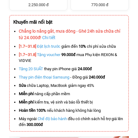
2.250.000 đ
770.000 đ
Khuyến mãi nổi bật
Chẳng lo nắng gắt, mưa dông - Ghé 24h sửa chữa chỉ
từ 24.000đ!
Chi tiết
[1.7–31.8]
Đặt lịch trước
giảm đến
10%
chi phí sửa chữa
[1.7–31.8]
Tặng voucher
99.000đ
mua Phụ kiện REXON &
VIDVIE
Tặng 20 SUẤT
thay pin iPhone giá
24.000đ
Thay pin điện thoại Samsung
- Đồng giá
240.000đ
Sửa
chữa Laptop, MacBook giảm ngay 45%
Miễn phí
nâng cấp phần mềm
Miễn phí
kiểm tra, vệ sinh và báo lỗi thiết bị
Hoàn tiền 100%
nếu khách hàng không hài lòng
Máy ngoài
Chế độ bảo hành
đều có chính sách hỗ trợ giá lên
đến
300.000đ