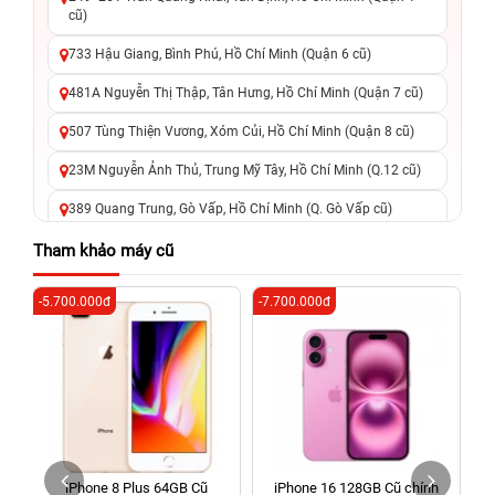
cũ)
733 Hậu Giang, Bình Phú, Hồ Chí Minh (Quận 6 cũ)
481A Nguyễn Thị Thập, Tân Hưng, Hồ Chí Minh (Quận 7 cũ)
507 Tùng Thiện Vương, Xóm Củi, Hồ Chí Minh (Quận 8 cũ)
23M Nguyễn Ảnh Thủ, Trung Mỹ Tây, Hồ Chí Minh (Q.12 cũ)
389 Quang Trung, Gò Vấp, Hồ Chí Minh (Q. Gò Vấp cũ)
625 - 625A Âu Cơ, Tân Phú, Hồ Chí Minh (Quận Tân Phú cũ)
Tham khảo máy cũ
326 Lê Văn Việt, Tăng Nhơn Phú, Hồ Chí Minh (Q.9 TP. Thủ
-5.700.000đ
-7.700.000đ
-4
Đức cũ)
256 Võ Văn Ngân, Thủ Đức, Hồ Chí Minh (Bình Thọ, TP. Thủ
Đức Cũ)
70 Nguyễn An Ninh, Dĩ An, Hồ Chí Minh (Bình Dương Cũ)
24h Vũng Tàu: 162A Ba Cu, Vũng Tàu, Hồ Chí Minh (TP. Vũng
Tàu cũ)
iPhone 8 Plus 64GB Cũ
iPhone 16 128GB Cũ chính