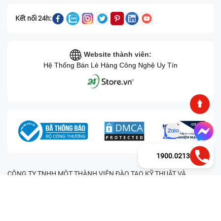
Kết nối 24h:
Website thành viên:
Hệ Thống Bán Lẻ Hàng Công Nghệ Uy Tín
1900.0213
CÔNG TY TNHH MỘT THÀNH VIÊN ĐÀO TẠO KỸ THUẬT VÀ
THƯƠNG MẠI HAI BỐN GIỜ Mã số thuế: 0305245702 Địa chỉ:
122/12G Tạ uyên, Phường 4, Quận 11, Thành phố Hồ Chí Minh, Việt
Nam