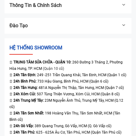
Thông Tin & Chính Sách
Đào Tạo
HỆ THỐNG SHOWROOM
TRUNG TÂM SỬA CHỮA - QUẬN 10:
260 Đường 3 Tháng 2, Phường
Hòa Hưng, TP. HCM
(Quận 10 cũ)
24h Tân Định:
249 -251 Trần Quang Khải, Tân Định, HCM (Quận 1 cũ)
24h Bình Phú:
733 Hậu Giang, Bình Phú, HCM (Quận 6 cũ)
24h Tân Hưng:
481A Nguyễn Thị Thập, Tân Hưng, HCM (Quận 7 cũ)
24h Xóm Củi:
507 Tùng Thiện Vương, Xóm Củi, HCM (Quận 8 cũ)
24h Trung Mỹ Tây:
23M Nguyễn Ảnh Thủ, Trung Mỹ Tây, HCM (Q.12
cũ)
24h Tân Sơn Nhất:
198 Hoàng Văn Thụ, Tân Sơn Nhất, HCM (Tân
Bình cũ)
24h Gò Vấp:
389 Quang Trung, Gò Vấp, HCM (Q. Gò Vấp cũ)
24h Tân Phú:
625 - 625A Âu Cơ, Tân Phú, HCM (Quận Tân Phú cũ)