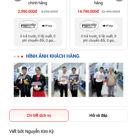
198 Hoàng Văn Thụ, Tân Sơn Nhất, Hồ Chí Minh (Tân Bình
chính hãng
hãng
cũ)
2.590.000đ
14.790.000đ
8.290.000đ
22.490.000đ
0 trả trước, 0 lãi suất, 0
0 trả trước, 0 lãi suất, 0
phí chuyển đổi, 0 gọi
phí chuyển đổi, 0 gọi
người thân
người thân
HÌNH ẢNH KHÁCH HÀNG
Chi tiết dịch vụ
Hỏi và đáp
Viết bởi: Nguyễn Kim Kỳ