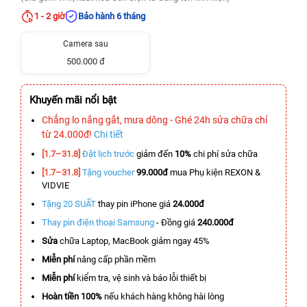
1 - 2 giờ
Bảo hành 6 tháng
Camera sau
500.000 đ
Khuyến mãi nổi bật
Chẳng lo nắng gắt, mưa dông - Ghé 24h sửa chữa chỉ
từ 24.000đ!
Chi tiết
[1.7–31.8]
Đặt lịch trước
giảm đến
10%
chi phí sửa chữa
[1.7–31.8]
Tặng voucher
99.000đ
mua Phụ kiện REXON &
VIDVIE
Tặng 20 SUẤT
thay pin iPhone giá
24.000đ
Thay pin điện thoại Samsung
- Đồng giá
240.000đ
Sửa
chữa Laptop, MacBook giảm ngay 45%
Miễn phí
nâng cấp phần mềm
Miễn phí
kiểm tra, vệ sinh và báo lỗi thiết bị
Hoàn tiền 100%
nếu khách hàng không hài lòng