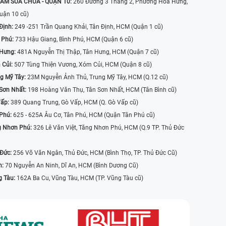
ÂM SỬA CHỮA - QUẬN 10:
260 Đường 3 Tháng 2, Phường Hòa Hưng,
uận 10 cũ)
Định:
249 -251 Trần Quang Khải, Tân Định, HCM (Quận 1 cũ)
 Phú:
733 Hậu Giang, Bình Phú, HCM (Quận 6 cũ)
 Hưng:
481A Nguyễn Thị Thập, Tân Hưng, HCM (Quận 7 cũ)
 Củi:
507 Tùng Thiện Vương, Xóm Củi, HCM (Quận 8 cũ)
g Mỹ Tây:
23M Nguyễn Ảnh Thủ, Trung Mỹ Tây, HCM (Q.12 cũ)
Sơn Nhất:
198 Hoàng Văn Thụ, Tân Sơn Nhất, HCM (Tân Bình cũ)
Vấp:
389 Quang Trung, Gò Vấp, HCM (Q. Gò Vấp cũ)
 Phú:
625 - 625A Âu Cơ, Tân Phú, HCM (Quận Tân Phú cũ)
g Nhơn Phú:
326 Lê Văn Việt, Tăng Nhơn Phú, HCM (Q.9 TP. Thủ Đức
 Đức:
256 Võ Văn Ngân, Thủ Đức, HCM (Bình Thọ, TP. Thủ Đức Cũ)
n:
70 Nguyễn An Ninh, Dĩ An, HCM (Bình Dương Cũ)
g Tàu:
162A Ba Cu, Vũng Tàu, HCM (TP. Vũng Tàu cũ)