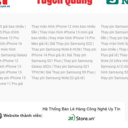
 giá bao nhiêu |
Thay màn hình iPhone 12 mini bao nhiêu
Thay pin Samsung
5 Plus chính
tiền |
Thay màn hình iPhone 13 mini giá
Thay pin Samsun
hone 15 Pro
bao nhiêu |
thay màn hình iPhone 15 Pro
tiền |
Thay pin Sa
ình iPhone 16
Max giá rẻ |
Giá Thay pin Samsung S22 |
Thay màn hình S
y màn hình
Thay pin Samsung Note 8 HCM |
Thay pin
bao nhiêu |
Thay
n Samsung Galaxy
iPhone 14 Plus giá rẻ |
Giá Thay pin
Plus giá rẻ |
Thay
h iPhone 12
Samsung S21 Plus |
Thay pin Samsung
Note 20 Ultra chí
ình iPhone 13
Galaxy A02s |
Thay pin Samsung S21
Samsung A12 chí
 pin iPhone 13
TPHCM |
Giá Thay pin Samsung S9 Plus |
hình Samsung S2
ay pin iPhone 15
Thay pin Samsung Note 20 giá rẻ |
thay pin Samsung
hone 11 Pro giá
Hệ Thống Bán Lẻ Hàng Công Nghệ Uy Tín
Website thành viên: