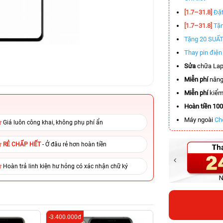
[1.7–31.8]
Đặt
[1.7–31.8]
Tặn
Tặng 20 SUẤ
Thay pin điệ
Sửa
chữa Lap
Miễn phí
nâng
Miễn phí
kiểm 
Hoàn tiền 10
Máy ngoài
Ch
Giá luôn công khai, không phụ phí ẩn
RẺ CHẤP HẾT
- Ở đâu rẻ hơn hoàn tiền
Hoàn trả linh kiện hư hỏng có xác nhận chữ ký
-3.400.000đ
-4.000.000đ