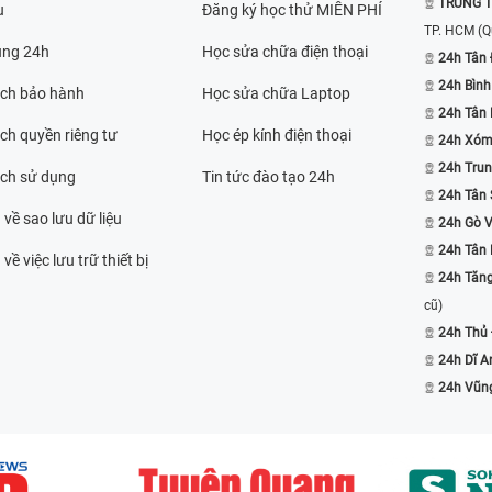
TRUNG T
u
Đăng ký học thử MIỄN PHÍ
TP. HCM
(Q
ụng 24h
Học sửa chữa điện thoại
24h Tân 
24h Bình
ách bảo hành
Học sửa chữa Laptop
24h Tân
ch quyền riêng tư
Học ép kính điện thoại
24h Xóm
24h Trun
ách sử dụng
Tin tức đào tạo 24h
24h Tân 
 về sao lưu dữ liệu
24h Gò 
24h Tân
về việc lưu trữ thiết bị
24h Tăn
cũ)
24h Thủ
24h Dĩ A
24h Vũn