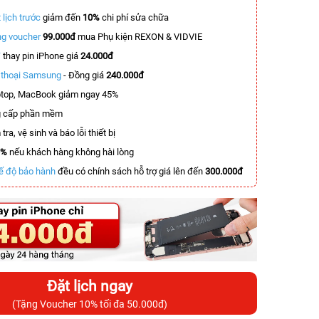
 lịch trước
giảm đến
10%
chi phí sửa chữa
g voucher
99.000đ
mua Phụ kiện REXON & VIDVIE
T
thay pin iPhone giá
24.000đ
n thoại Samsung
- Đồng giá
240.000đ
top, MacBook giảm ngay 45%
 cấp phần mềm
tra, vệ sinh và báo lỗi thiết bị
0%
nếu khách hàng không hài lòng
ế độ bảo hành
đều có chính sách hỗ trợ giá lên đến
300.000đ
Đặt lịch ngay
(Tặng Voucher 10% tối đa 50.000đ)
-6.200.000đ
-5.700.000đ