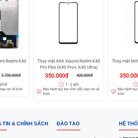
omi Redmi K40
Thay mặt kính Xiaomi Redmi K40
Thay mặt kín
Pro Plus (K40 Pro+, K40 Ultra)
350.000đ
350.00
2.700.000đ
420.000đ
 phút
1 - 2 giờ
Bảo hành bụi bọt vĩnh viễn, bao rơi vỡ
Bảo hành bụi 
bao rơi vỡ kính
kính
kính
 TIN & CHÍNH SÁCH
ĐÀO TẠO
HỆ TH