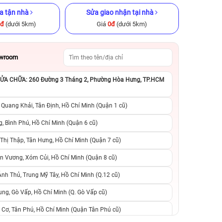
a tận nhà
Sửa giao nhận tại nhà
0đ
(dưới 5km)
Giá
0đ
(dưới 5km)
owroom
A CHỮA: 260 Đường 3 Tháng 2, Phường Hòa Hưng, TP.HCM
GB Cũ chính
iPhone XS 512GB Cũ chính hãng
iPhone 8 Plus 64
hãng
 Quang Khải, Tân Định, Hồ Chí Minh (Quận 1 cũ)
.990.000đ
4.790.000đ
10.990.000đ
2.590.000đ
8
, Bình Phú, Hồ Chí Minh (Quận 6 cũ)
hị Thập, Tân Hưng, Hồ Chí Minh (Quận 7 cũ)
suất, 0 phí
0 trả trước, 0 lãi suất, 0 phí
0 trả trước, 0 lãi
n Vương, Xóm Củi, Hồ Chí Minh (Quận 8 cũ)
người thân
chuyển đổi, 0 gọi người thân
chuyển đổi, 0 gọi
h Thủ, Trung Mỹ Tây, Hồ Chí Minh (Q.12 cũ)
ng, Gò Vấp, Hồ Chí Minh (Q. Gò Vấp cũ)
 Cơ, Tân Phú, Hồ Chí Minh (Quận Tân Phú cũ)