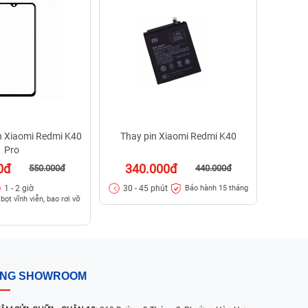
29
30 - 
h Xiaomi Redmi K40
Thay pin Xiaomi Redmi K40
Pro
0đ
340.000đ
550.000đ
440.000đ
1 - 2 giờ
30 - 45 phút
Bảo hành 15 tháng
bọt vĩnh viễn, bao rơi vỡ
ỐNG SHOWROOM