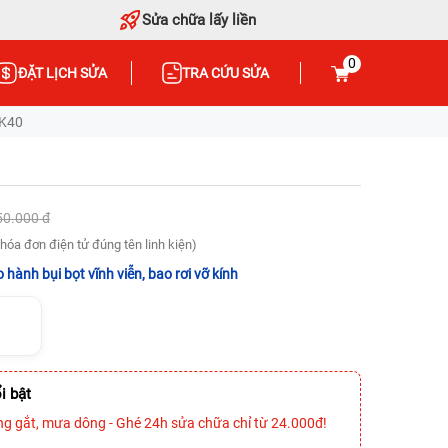
Sửa chữa lấy liền
0
ĐẶT LỊCH SỬA
TRA CỨU SỬA
 K40
50.000 đ
hóa đơn điện tử đúng tên linh kiện)
 hành bụi bọt vĩnh viễn, bao rơi vỡ kính
i bật
ng gắt, mưa dông - Ghé 24h sửa chữa chỉ từ 24.000đ!