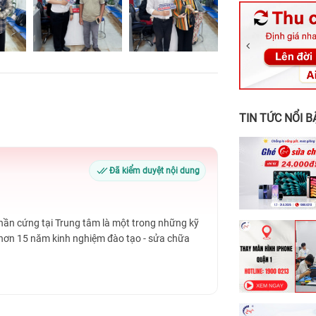
326 Lê Văn Vi
256 Võ Văn Ng
70 Nguyễn An 
24h Vũng Tàu:
198 Hoàng Văn
TIN TỨC NỔI B
Đã kiểm duyệt nội dung
Phần cứng tại Trung tâm là một trong những kỹ
 hơn 15 năm kinh nghiệm đào tạo - sửa chữa