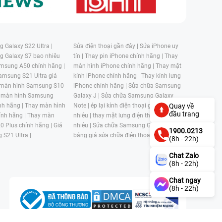
 Galaxy S22 Ultra |
Sửa điện thoại gần đây |
Sửa iPhone uy
g Galaxy S7 bao nhiêu
tín |
Thay pin iPhone chính hãng |
Thay
msung A50 chính hãng |
màn hình iPhone chính hãng |
Thay mặt
amsung S21 Ultra giá
kính iPhone chính hãng |
Thay kính lưng
 màn hình Samsung S10
iPhone chính hãng |
Sửa chữa Samsung
 màn hình Samsung
Galaxy J |
Sửa chữa Samsung Galaxy
nh hãng |
Thay màn hình
Note |
ép lại kính điện thoại giá bao
Quay về
đầu trang
nh hãng |
Thay màn
nhiêu |
thay mặt lưng điện thoại giá bao
0 Plus chính hãng |
Giá
nhiêu |
Sửa chữa Samsung Galaxy S |
1900.0213
 S21 Ultra |
bảng giá sửa chữa điện thoại samsung |
(8h - 22h)
Chat Zalo
(8h - 22h)
Chat ngay
(8h - 22h)