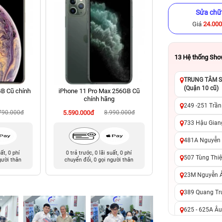
Sửa chữ
Giá
24.00
13
Hệ thống Sh
TRUNG TÂM SỬ
(Quận 10 cũ)
B Cũ chính
iPhone 11 Pro Max 256GB Cũ
iPhone 14 Pro 256
chính hãng
hãng
249 -251 Trần
790.000đ
5.590.000đ
8.990.000đ
12.990.000đ
16
733 Hậu Giang
481A Nguyễn T
uất, 0 phí
0 trả trước, 0 lãi suất, 0 phí
0 trả trước, 0 lãi 
507 Tùng Thiệ
gười thân
chuyển đổi, 0 gọi người thân
chuyển đổi, 0 gọi 
23M Nguyễn Ản
389 Quang Tru
625 - 625A Âu