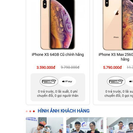
128GB cũ
iPhone XS 64GB Cũ chính hãng
iPhone XS Max 256G
hãng
990.000đ
3.590.000đ
9.790.000đ
5.790.000đ
11.
t, 0 phí
0 trả trước, 0 lãi suất, 0 phí
0 trả trước, 0 lãi s
ười thân
chuyển đổi, 0 gọi người thân
chuyển đổi, 0 gọi n
HÌNH ẢNH KHÁCH HÀNG