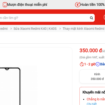
Mượn điện thoại miễn phí
Hoàn tiền 100%
Redmi
Sửa Xiaomi Redmi K40 | K40S
Thay mặt kính Xiaomi Redmi
350.000 đ
5
(Giá gồm VAT, xuất 
1 - 2 giờ
Bảo
Kính
350.000 đ
Khuyến mãi nổ
Chẳng lo nắ
Chi tiết