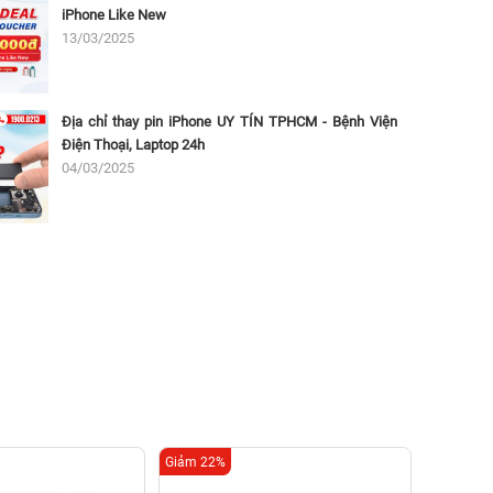
iPhone Like New
13/03/2025
Địa chỉ thay pin iPhone UY TÍN TPHCM - Bệnh Viện
Điện Thoại, Laptop 24h
04/03/2025
Giảm 22%
Giảm 25%
Thay p