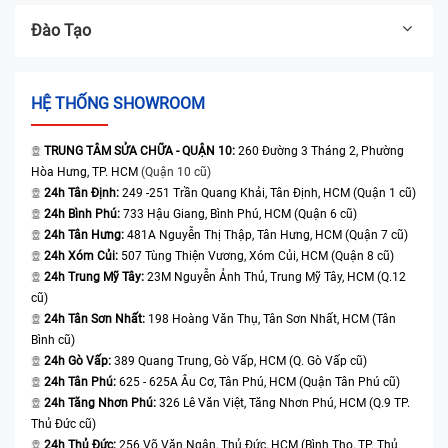
Đào Tạo
HỆ THỐNG SHOWROOM
TRUNG TÂM SỬA CHỮA - QUẬN 10:
260 Đường 3 Tháng 2, Phường
Hòa Hưng, TP. HCM
(Quận 10 cũ)
24h Tân Định:
249 -251 Trần Quang Khải, Tân Định, HCM (Quận 1 cũ)
24h Bình Phú:
733 Hậu Giang, Bình Phú, HCM (Quận 6 cũ)
24h Tân Hưng:
481A Nguyễn Thị Thập, Tân Hưng, HCM (Quận 7 cũ)
24h Xóm Củi:
507 Tùng Thiện Vương, Xóm Củi, HCM (Quận 8 cũ)
24h Trung Mỹ Tây:
23M Nguyễn Ảnh Thủ, Trung Mỹ Tây, HCM (Q.12
cũ)
24h Tân Sơn Nhất:
198 Hoàng Văn Thụ, Tân Sơn Nhất, HCM (Tân
Bình cũ)
24h Gò Vấp:
389 Quang Trung, Gò Vấp, HCM (Q. Gò Vấp cũ)
24h Tân Phú:
625 - 625A Âu Cơ, Tân Phú, HCM (Quận Tân Phú cũ)
24h Tăng Nhơn Phú:
326 Lê Văn Việt, Tăng Nhơn Phú, HCM (Q.9 TP.
Thủ Đức cũ)
24h Thủ Đức:
256 Võ Văn Ngân, Thủ Đức, HCM (Bình Thọ, TP. Thủ