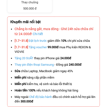
Thay chuông
500.000 đ
Khuyến mãi nổi bật
Chẳng lo nắng gắt, mưa dông - Ghé 24h sửa chữa chỉ
từ 24.000đ!
Chi tiết
[1.7–31.8]
Đặt lịch trước
giảm đến
10%
chi phí sửa chữa
[1.7–31.8]
Tặng voucher
99.000đ
mua Phụ kiện REXON &
VIDVIE
Tặng 20 SUẤT
thay pin iPhone giá
24.000đ
Thay pin điện thoại Samsung
- Đồng giá
240.000đ
Sửa
chữa Laptop, MacBook giảm ngay 45%
Miễn phí
nâng cấp phần mềm
Miễn phí
kiểm tra, vệ sinh và báo lỗi thiết bị
Hoàn tiền 100%
nếu khách hàng không hài lòng
Máy ngoài
Chế độ bảo hành
đều có chính sách hỗ trợ giá lên
đến
300.000đ