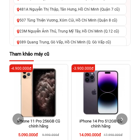
481A Nguyễn Thị Thập, Tân Hưng, Hồ Chí Minh (Quận 7 cũ)
507 Tùng Thiện Vương, Xóm Củi, Hồ Chí Minh (Quận 8 cũ)
23M Nguyễn Ảnh Thủ, Trung Mỹ Tây, Hồ Chí Minh (Q.12 cũ)
389 Quang Trung, Gò Vấp, Hồ Chí Minh (Q. Gò Vấp cũ)
625 - 625A Âu Cơ, Tân Phú, Hồ Chí Minh (Quận Tân Phú cũ)
Tham khảo máy cũ
326 Lê Văn Việt, Tăng Nhơn Phú, Hồ Chí Minh (Q.9 TP. Thủ
-4.900.000đ
-3.900.000đ
-4
Đức cũ)
256 Võ Văn Ngân, Thủ Đức, Hồ Chí Minh (Bình Thọ, TP. Thủ
Đức Cũ)
70 Nguyễn An Ninh, Dĩ An, Hồ Chí Minh (Bình Dương Cũ)
24h Vũng Tàu: 162A Ba Cu, Vũng Tàu, Hồ Chí Minh (TP. Vũng
Tàu cũ)
iPhone 11 Pro 256GB Cũ
iPhone 14 Pro 512GB Cũ
198 Hoàng Văn Thụ, Tân Sơn Nhất, Hồ Chí Minh (Tân Bình
chính hãng
chính hãng
cũ)
5.090.000đ
14.090.000đ
9.990.000đ
17.990.000đ