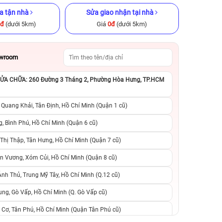
a tận nhà
Sửa giao nhận tại nhà
0đ
(dưới 5km)
Giá
0đ
(dưới 5km)
owroom
A CHỮA: 260 Đường 3 Tháng 2, Phường Hòa Hưng, TP.HCM
ũ chính hãng
iPhone 13 Pro Max 512GB Cũ
iPhone 12 Pro M
chính hãng
chính h
 Quang Khải, Tân Định, Hồ Chí Minh (Quận 1 cũ)
.990.000đ
11.490.000đ
17.990.000đ
10.890.000đ
1
, Bình Phú, Hồ Chí Minh (Quận 6 cũ)
hị Thập, Tân Hưng, Hồ Chí Minh (Quận 7 cũ)
suất, 0 phí
0 trả trước, 0 lãi suất, 0 phí
0 trả trước, 0 lãi
n Vương, Xóm Củi, Hồ Chí Minh (Quận 8 cũ)
người thân
chuyển đổi, 0 gọi người thân
chuyển đổi, 0 gọi
h Thủ, Trung Mỹ Tây, Hồ Chí Minh (Q.12 cũ)
ng, Gò Vấp, Hồ Chí Minh (Q. Gò Vấp cũ)
 Cơ, Tân Phú, Hồ Chí Minh (Quận Tân Phú cũ)