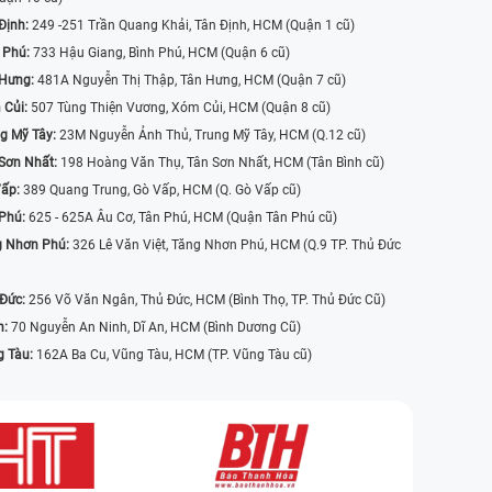
Định:
249 -251 Trần Quang Khải, Tân Định, HCM (Quận 1 cũ)
 Phú:
733 Hậu Giang, Bình Phú, HCM (Quận 6 cũ)
 Hưng:
481A Nguyễn Thị Thập, Tân Hưng, HCM (Quận 7 cũ)
 Củi:
507 Tùng Thiện Vương, Xóm Củi, HCM (Quận 8 cũ)
g Mỹ Tây:
23M Nguyễn Ảnh Thủ, Trung Mỹ Tây, HCM (Q.12 cũ)
Sơn Nhất:
198 Hoàng Văn Thụ, Tân Sơn Nhất, HCM (Tân Bình cũ)
Vấp:
389 Quang Trung, Gò Vấp, HCM (Q. Gò Vấp cũ)
 Phú:
625 - 625A Âu Cơ, Tân Phú, HCM (Quận Tân Phú cũ)
g Nhơn Phú:
326 Lê Văn Việt, Tăng Nhơn Phú, HCM (Q.9 TP. Thủ Đức
 Đức:
256 Võ Văn Ngân, Thủ Đức, HCM (Bình Thọ, TP. Thủ Đức Cũ)
n:
70 Nguyễn An Ninh, Dĩ An, HCM (Bình Dương Cũ)
g Tàu:
162A Ba Cu, Vũng Tàu, HCM (TP. Vũng Tàu cũ)