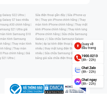
 Galaxy S22 Ultra |
Sửa điện thoại gần đây |
Sửa iPhone uy
g Galaxy S7 bao nhiêu
tín |
Thay pin iPhone chính hãng |
Thay
msung A50 chính hãng |
màn hình iPhone chính hãng |
Thay mặt
amsung S21 Ultra giá
kính iPhone chính hãng |
Thay kính lưng
 màn hình Samsung S10
iPhone chính hãng |
Sửa chữa Samsung
 màn hình Samsung
Galaxy J |
Sửa chữa Samsung Galaxy
nh hãng |
Thay màn hình
Note |
ép lại kính điện thoại giá bao
Quay về
đầu trang
nh hãng |
Thay màn
nhiêu |
thay mặt lưng điện thoại giá bao
0 Plus chính hãng |
Giá
nhiêu |
Sửa chữa Samsung Galaxy S |
1900.0213
 S21 Ultra |
bảng giá sửa chữa điện thoại samsung |
(8h - 22h)
Chat Zalo
(8h - 22h)
Chat ngay
(8h - 22h)
n, Phường 4, Quận 11, Thành phố Hồ Chí Minh, Việt Nam