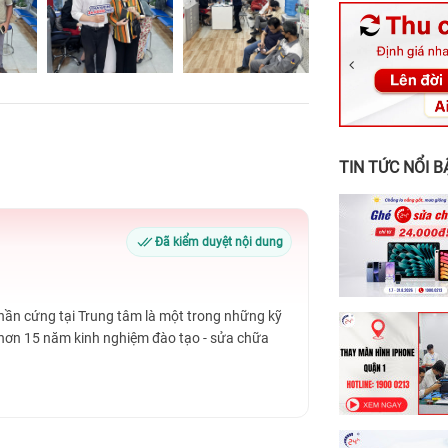
326 Lê Văn Vi
256 Võ Văn Ng
70 Nguyễn An 
24h Vũng Tàu:
198 Hoàng Văn
TIN TỨC NỔI B
Đã kiểm duyệt nội dung
Phần cứng tại Trung tâm là một trong những kỹ
 hơn 15 năm kinh nghiệm đào tạo - sửa chữa