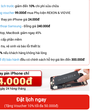
 lịch trước
giảm đến
10%
chi phí sửa chữa
g voucher
99.000đ
mua Phụ kiện REXON & VIDVIE
T
thay pin iPhone giá
24.000đ
n thoại Samsung
- Đồng giá
240.000đ
top, MacBook giảm ngay 45%
 cấp phần mềm
tra, vệ sinh và báo lỗi thiết bị
0%
nếu khách hàng không hài lòng
ế độ bảo hành
đều có chính sách hỗ trợ giá lên đến
300.000đ
Đặt lịch ngay
(Tặng Voucher 10% tối đa 50.000đ)
-6.500.000đ
-3.100.000đ