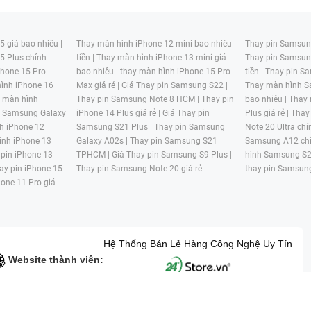
 giá bao nhiêu |
Thay màn hình iPhone 12 mini bao nhiêu
Thay pin Samsung
5 Plus chính
tiền |
Thay màn hình iPhone 13 mini giá
Thay pin Samsun
hone 15 Pro
bao nhiêu |
thay màn hình iPhone 15 Pro
tiền |
Thay pin Sa
ình iPhone 16
Max giá rẻ |
Giá Thay pin Samsung S22 |
Thay màn hình S
y màn hình
Thay pin Samsung Note 8 HCM |
Thay pin
bao nhiêu |
Thay
n Samsung Galaxy
iPhone 14 Plus giá rẻ |
Giá Thay pin
Plus giá rẻ |
Thay
h iPhone 12
Samsung S21 Plus |
Thay pin Samsung
Note 20 Ultra chí
ình iPhone 13
Galaxy A02s |
Thay pin Samsung S21
Samsung A12 chí
 pin iPhone 13
TPHCM |
Giá Thay pin Samsung S9 Plus |
hình Samsung S2
ay pin iPhone 15
Thay pin Samsung Note 20 giá rẻ |
thay pin Samsung
hone 11 Pro giá
Hệ Thống Bán Lẻ Hàng Công Nghệ Uy Tín
Website thành viên:
G MẠI HAI BỐN GIỜ Mã số thuế: 0305245702 Địa chỉ: 122/12G Tạ uyê