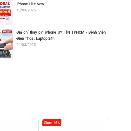
iPhone Like New
13/03/2025
Địa chỉ thay pin iPhone UY TÍN TPHCM - Bệnh Viện
Điện Thoại, Laptop 24h
04/03/2025
Giảm 16%
Giảm 16%
Thay c