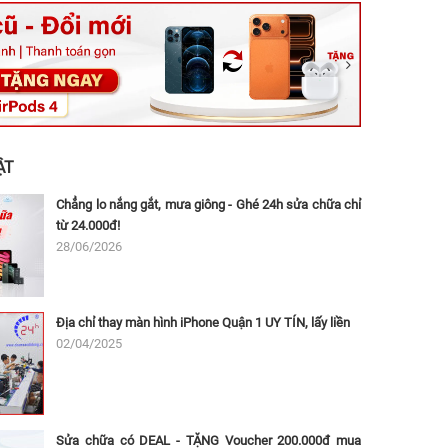
ệt, Tăng Nhơn Phú, Hồ Chí Minh (Q.9 TP. Thủ Đức cũ)
ân, Thủ Đức, Hồ Chí Minh (Bình Thọ, TP. Thủ Đức Cũ)
Ninh, Dĩ An, Hồ Chí Minh (Bình Dương Cũ)
 162A Ba Cu, Vũng Tàu, Hồ Chí Minh (TP. Vũng Tàu cũ)
 Thụ, Tân Sơn Nhất, Hồ Chí Minh (Tân Bình cũ)
ẬT
Chẳng lo nắng gắt, mưa giông - Ghé 24h sửa chữa chỉ
từ 24.000đ!
28/06/2026
Địa chỉ thay màn hình iPhone Quận 1 UY TÍN, lấy liền
02/04/2025
Sửa chữa có DEAL - TẶNG Voucher 200.000đ mua