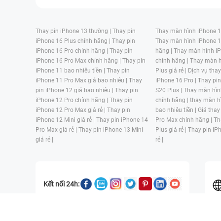
Thay pin iPhone 13 thường |
Thay pin
Thay màn hình iPhone 15
iPhone 16 Plus chính hãng |
Thay pin
Thay màn hình iPhone 1
iPhone 16 Pro chính hãng |
Thay pin
hãng |
Thay màn hình iP
iPhone 16 Pro Max chính hãng |
Thay pin
chính hãng |
Thay màn h
iPhone 11 bao nhiêu tiền |
Thay pin
Plus giá rẻ |
Dịch vụ tha
iPhone 11 Pro Max giá bao nhiêu |
Thay
iPhone 16 Pro |
Thay pi
pin iPhone 12 giá bao nhiêu |
Thay pin
S20 Plus |
Thay màn hìn
iPhone 12 Pro chính hãng |
Thay pin
chính hãng |
thay màn h
iPhone 12 Pro Max giá rẻ |
Thay pin
bao nhiêu tiền |
Giá thay
iPhone 12 Mini giá rẻ |
Thay pin iPhone 14
Pro Max chính hãng |
Th
Pro Max giá rẻ |
Thay pin iPhone 13 Mini
Plus giá rẻ |
Thay pin iP
giá rẻ |
rẻ |
Kết nối 24h:
CÔNG TY TNHH MỘT THÀNH VIÊN ĐÀO TẠO KỸ THUẬT VÀ THƯƠN