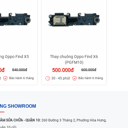
(
60
30 -
ng Oppo Find X5
Thay chuông Oppo Find X6
(PGFM10)
0đ
500.000đ
540.000đ
600.000đ
t
30 - 45 phút
Bảo hành 6 tháng
Bảo hành 6 tháng
ỐNG SHOWROOM
ÂM SỬA CHỮA - QUẬN 10:
260 Đường 3 Tháng 2, Phường Hòa Hưng,
uận 10 cũ)