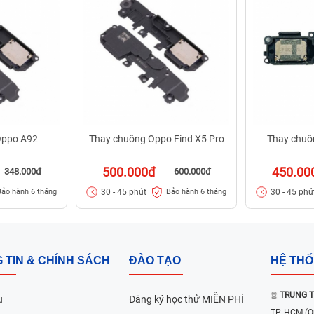
Oppo A92
Thay chuông Oppo Find X5 Pro
Thay chuô
500.000đ
450.00
348.000đ
600.000đ
30 - 45 phút
30 - 45 phú
Bảo hành 6 tháng
Bảo hành 6 tháng
 TIN & CHÍNH SÁCH
ĐÀO TẠO
HỆ TH
TRUNG T
u
Đăng ký học thử MIỄN PHÍ
TP. HCM
(Q