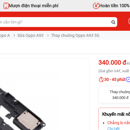
Mượn điện thoại miễn phí
Hoàn tiền 100%
ppo A
Sửa Oppo A93
Thay chuông Oppo A93 5G
340.000 đ
4
(Giá gồm VAT, xuất 
30 - 45 phút
Thay chuôn
340.000 đ
Khuyến mãi nổ
Chẳng lo nắ
Chi tiết