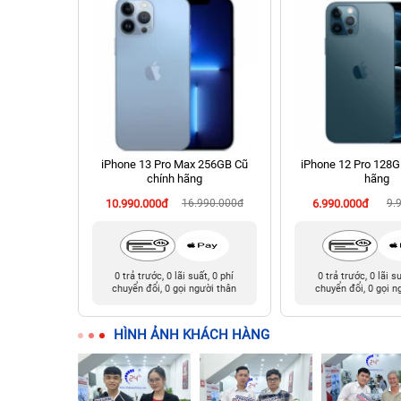
 Cũ chính
iPhone 13 Pro Max 256GB Cũ
iPhone 12 Pro 128G
chính hãng
hãng
990.000đ
10.990.000đ
16.990.000đ
6.990.000đ
9.
t, 0 phí
0 trả trước, 0 lãi suất, 0 phí
0 trả trước, 0 lãi s
ười thân
chuyển đổi, 0 gọi người thân
chuyển đổi, 0 gọi n
HÌNH ẢNH KHÁCH HÀNG