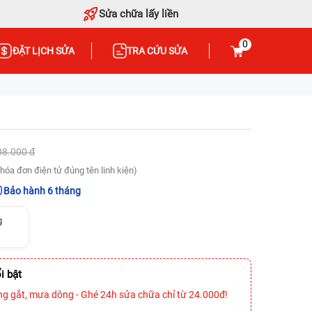
Sửa chữa lấy liền
0
ĐẶT LỊCH SỬA
TRA CỨU SỬA
08.000 đ
hóa đơn điện tử đúng tên linh kiện)
Bảo hành 6 tháng
g
i bật
ng gắt, mưa dông - Ghé 24h sửa chữa chỉ từ 24.000đ!