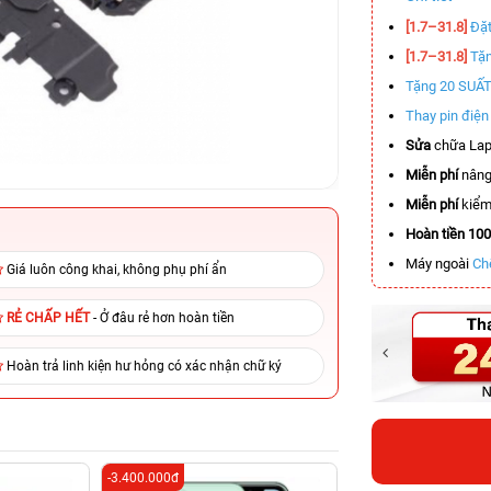
[1.7–31.8]
Đặt
[1.7–31.8]
Tặn
Tặng 20 SUẤ
Thay pin điệ
Sửa
chữa Lap
Miễn phí
nâng
Miễn phí
kiểm 
Hoàn tiền 10
Máy ngoài
Ch
Giá luôn công khai, không phụ phí ẩn
RẺ CHẤP HẾT
- Ở đâu rẻ hơn hoàn tiền
Hoàn trả linh kiện hư hỏng có xác nhận chữ ký
-3.400.000đ
-2.900.000đ