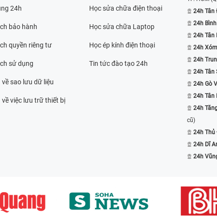
ụng 24h
Học sửa chữa điện thoại
24h Tân 
24h Bình
ách bảo hành
Học sửa chữa Laptop
24h Tân
ch quyền riêng tư
Học ép kính điện thoại
24h Xóm
24h Trun
ách sử dụng
Tin tức đào tạo 24h
24h Tân 
 về sao lưu dữ liệu
24h Gò 
24h Tân
về việc lưu trữ thiết bị
24h Tăn
cũ)
24h Thủ
24h Dĩ A
24h Vũn