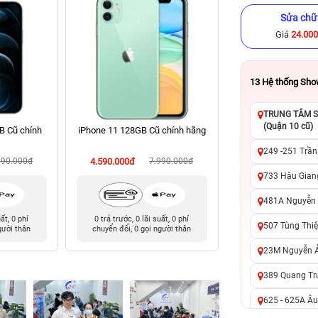
Sửa chữ
Giá
24.00
13
Hệ thống Sh
TRUNG TÂM SỬ
(Quận 10 cũ)
B Cũ chính
iPhone 11 128GB Cũ chính hãng
iPhone 13 256GB C
249 -251 Trần
990.000đ
4.590.000đ
7.990.000đ
9.090.000đ
11
733 Hậu Giang
481A Nguyễn T
uất, 0 phí
0 trả trước, 0 lãi suất, 0 phí
0 trả trước, 0 lãi 
507 Tùng Thiệ
gười thân
chuyển đổi, 0 gọi người thân
chuyển đổi, 0 gọi 
23M Nguyễn Ản
389 Quang Tru
625 - 625A Âu