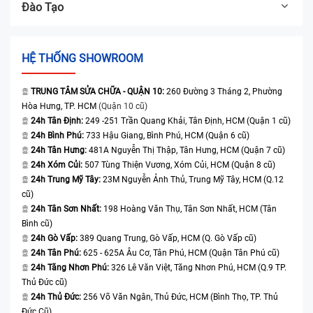
Đào Tạo
HỆ THỐNG SHOWROOM
TRUNG TÂM SỬA CHỮA - QUẬN 10:
260 Đường 3 Tháng 2, Phường
Hòa Hưng, TP. HCM
(Quận 10 cũ)
24h Tân Định:
249 -251 Trần Quang Khải, Tân Định, HCM (Quận 1 cũ)
24h Bình Phú:
733 Hậu Giang, Bình Phú, HCM (Quận 6 cũ)
24h Tân Hưng:
481A Nguyễn Thị Thập, Tân Hưng, HCM (Quận 7 cũ)
24h Xóm Củi:
507 Tùng Thiện Vương, Xóm Củi, HCM (Quận 8 cũ)
24h Trung Mỹ Tây:
23M Nguyễn Ảnh Thủ, Trung Mỹ Tây, HCM (Q.12
cũ)
24h Tân Sơn Nhất:
198 Hoàng Văn Thụ, Tân Sơn Nhất, HCM (Tân
Bình cũ)
24h Gò Vấp:
389 Quang Trung, Gò Vấp, HCM (Q. Gò Vấp cũ)
24h Tân Phú:
625 - 625A Âu Cơ, Tân Phú, HCM (Quận Tân Phú cũ)
24h Tăng Nhơn Phú:
326 Lê Văn Việt, Tăng Nhơn Phú, HCM (Q.9 TP.
Thủ Đức cũ)
24h Thủ Đức:
256 Võ Văn Ngân, Thủ Đức, HCM (Bình Thọ, TP. Thủ
Đức Cũ)