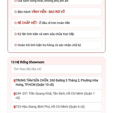
Giá luôn công khai, không phụ phí ẩn
Bảo hành
VĨNH VIỄN - BAO RƠI VỠ
RẺ CHẤP HẾT
- Ở đâu rẻ hơn hoàn tiền
Ký tên linh kiện và xem sửa chữa trực tiếp
Hoàn trả linh kiện hư hỏng có xác nhận chữ ký
13
Hệ thống Showroom
TRUNG TÂM SỬA CHỮA: 260 Đường 3 Tháng 2, Phường Hòa
Hưng, TP.HCM (Quận 10 cũ)
249 -251 Trần Quang Khải, Tân Định, Hồ Chí Minh (Quận 1
cũ)
733 Hậu Giang, Bình Phú, Hồ Chí Minh (Quận 6 cũ)