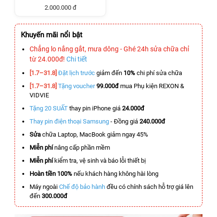
2.000.000 đ
Khuyến mãi nổi bật
Chẳng lo nắng gắt, mưa dông - Ghé 24h sửa chữa chỉ
từ 24.000đ!
Chi tiết
[1.7–31.8]
Đặt lịch trước
giảm đến
10%
chi phí sửa chữa
[1.7–31.8]
Tặng voucher
99.000đ
mua Phụ kiện REXON &
VIDVIE
Tặng 20 SUẤT
thay pin iPhone giá
24.000đ
Thay pin điện thoại Samsung
- Đồng giá
240.000đ
Sửa
chữa Laptop, MacBook giảm ngay 45%
Miễn phí
nâng cấp phần mềm
Miễn phí
kiểm tra, vệ sinh và báo lỗi thiết bị
Hoàn tiền 100%
nếu khách hàng không hài lòng
Máy ngoài
Chế độ bảo hành
đều có chính sách hỗ trợ giá lên
đến
300.000đ