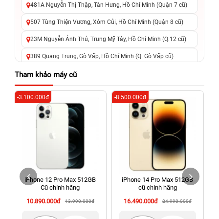
481A Nguyễn Thị Thập, Tân Hưng, Hồ Chí Minh (Quận 7 cũ)
507 Tùng Thiện Vương, Xóm Củi, Hồ Chí Minh (Quận 8 cũ)
23M Nguyễn Ảnh Thủ, Trung Mỹ Tây, Hồ Chí Minh (Q.12 cũ)
389 Quang Trung, Gò Vấp, Hồ Chí Minh (Q. Gò Vấp cũ)
625 - 625A Âu Cơ, Tân Phú, Hồ Chí Minh (Quận Tân Phú cũ)
Tham khảo máy cũ
326 Lê Văn Việt, Tăng Nhơn Phú, Hồ Chí Minh (Q.9 TP. Thủ
-3.100.000đ
-8.500.000đ
-4
Đức cũ)
256 Võ Văn Ngân, Thủ Đức, Hồ Chí Minh (Bình Thọ, TP. Thủ
Đức Cũ)
70 Nguyễn An Ninh, Dĩ An, Hồ Chí Minh (Bình Dương Cũ)
24h Vũng Tàu: 162A Ba Cu, Vũng Tàu, Hồ Chí Minh (TP. Vũng
Tàu cũ)
iPhone 12 Pro Max 512GB
iPhone 14 Pro Max 512GB
198 Hoàng Văn Thụ, Tân Sơn Nhất, Hồ Chí Minh (Tân Bình
Cũ chính hãng
cũ chính hãng
cũ)
10.890.000đ
16.490.000đ
13.990.000đ
24.990.000đ