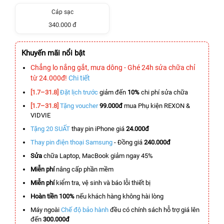
Cáp sạc
340.000 đ
Khuyến mãi nổi bật
Chẳng lo nắng gắt, mưa dông - Ghé 24h sửa chữa chỉ
từ 24.000đ!
Chi tiết
[1.7–31.8]
Đặt lịch trước
giảm đến
10%
chi phí sửa chữa
[1.7–31.8]
Tặng voucher
99.000đ
mua Phụ kiện REXON &
VIDVIE
Tặng 20 SUẤT
thay pin iPhone giá
24.000đ
Thay pin điện thoại Samsung
- Đồng giá
240.000đ
Sửa
chữa Laptop, MacBook giảm ngay 45%
Miễn phí
nâng cấp phần mềm
Miễn phí
kiểm tra, vệ sinh và báo lỗi thiết bị
Hoàn tiền 100%
nếu khách hàng không hài lòng
Máy ngoài
Chế độ bảo hành
đều có chính sách hỗ trợ giá lên
đến
300.000đ