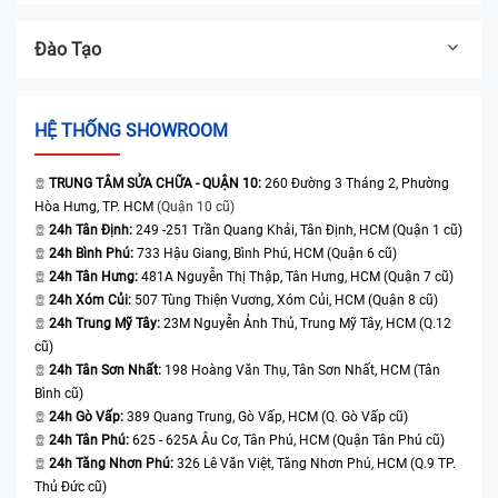
Đào Tạo
HỆ THỐNG SHOWROOM
TRUNG TÂM SỬA CHỮA - QUẬN 10:
260 Đường 3 Tháng 2, Phường
Hòa Hưng, TP. HCM
(Quận 10 cũ)
24h Tân Định:
249 -251 Trần Quang Khải, Tân Định, HCM (Quận 1 cũ)
24h Bình Phú:
733 Hậu Giang, Bình Phú, HCM (Quận 6 cũ)
24h Tân Hưng:
481A Nguyễn Thị Thập, Tân Hưng, HCM (Quận 7 cũ)
24h Xóm Củi:
507 Tùng Thiện Vương, Xóm Củi, HCM (Quận 8 cũ)
24h Trung Mỹ Tây:
23M Nguyễn Ảnh Thủ, Trung Mỹ Tây, HCM (Q.12
cũ)
24h Tân Sơn Nhất:
198 Hoàng Văn Thụ, Tân Sơn Nhất, HCM (Tân
Bình cũ)
24h Gò Vấp:
389 Quang Trung, Gò Vấp, HCM (Q. Gò Vấp cũ)
24h Tân Phú:
625 - 625A Âu Cơ, Tân Phú, HCM (Quận Tân Phú cũ)
24h Tăng Nhơn Phú:
326 Lê Văn Việt, Tăng Nhơn Phú, HCM (Q.9 TP.
Thủ Đức cũ)