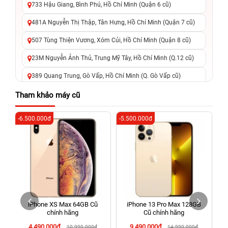
733 Hậu Giang, Bình Phú, Hồ Chí Minh (Quận 6 cũ)
481A Nguyễn Thị Thập, Tân Hưng, Hồ Chí Minh (Quận 7 cũ)
507 Tùng Thiện Vương, Xóm Củi, Hồ Chí Minh (Quận 8 cũ)
23M Nguyễn Ảnh Thủ, Trung Mỹ Tây, Hồ Chí Minh (Q.12 cũ)
389 Quang Trung, Gò Vấp, Hồ Chí Minh (Q. Gò Vấp cũ)
625 - 625A Âu Cơ, Tân Phú, Hồ Chí Minh (Quận Tân Phú cũ)
Tham khảo máy cũ
326 Lê Văn Việt, Tăng Nhơn Phú, Hồ Chí Minh (Q.9 TP. Thủ
-6.500.000đ
-5.500.000đ
-4
Đức cũ)
256 Võ Văn Ngân, Thủ Đức, Hồ Chí Minh (Bình Thọ, TP. Thủ
Đức Cũ)
70 Nguyễn An Ninh, Dĩ An, Hồ Chí Minh (Bình Dương Cũ)
24h Vũng Tàu: 162A Ba Cu, Vũng Tàu, Hồ Chí Minh (TP. Vũng
Tàu cũ)
iPhone XS Max 64GB Cũ
iPhone 13 Pro Max 128GB
198 Hoàng Văn Thụ, Tân Sơn Nhất, Hồ Chí Minh (Tân Bình
chính hãng
Cũ chính hãng
cũ)
4.490.000đ
9.490.000đ
10.990.000đ
14.990.000đ