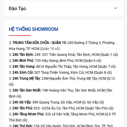
Đào Tạo
HỆ THỐNG SHOWROOM
TRUNG TÂM SỬA CHỮA - QUẬN 10:
260 Đường 3 Tháng 2, Phường
Hòa Hưng, TP. HCM
(Quận 10 cũ)
24h Tân Định:
249 -251 Trần Quang Khải, Tân Định, HCM (Quận 1 cũ)
24h Bình Phú:
733 Hậu Giang, Bình Phú, HCM (Quận 6 cũ)
24h Tân Hưng:
481A Nguyễn Thị Thập, Tân Hưng, HCM (Quận 7 cũ)
24h Xóm Củi:
507 Tùng Thiện Vương, Xóm Củi, HCM (Quận 8 cũ)
24h Trung Mỹ Tây:
23M Nguyễn Ảnh Thủ, Trung Mỹ Tây, HCM (Q.12
cũ)
24h Tân Sơn Nhất:
198 Hoàng Văn Thụ, Tân Sơn Nhất, HCM (Tân
Bình cũ)
24h Gò Vấp:
389 Quang Trung, Gò Vấp, HCM (Q. Gò Vấp cũ)
24h Tân Phú:
625 - 625A Âu Cơ, Tân Phú, HCM (Quận Tân Phú cũ)
24h Tăng Nhơn Phú:
326 Lê Văn Việt, Tăng Nhơn Phú, HCM (Q.9 TP.
Thủ Đức cũ)
24h Thủ Đức:
256 Võ Văn Ngân, Thủ Đức, HCM (Bình Thọ, TP. Thủ