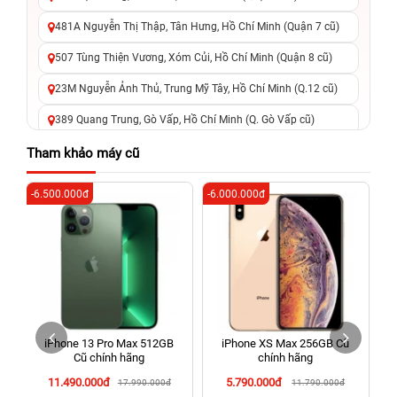
481A Nguyễn Thị Thập, Tân Hưng, Hồ Chí Minh (Quận 7 cũ)
507 Tùng Thiện Vương, Xóm Củi, Hồ Chí Minh (Quận 8 cũ)
23M Nguyễn Ảnh Thủ, Trung Mỹ Tây, Hồ Chí Minh (Q.12 cũ)
389 Quang Trung, Gò Vấp, Hồ Chí Minh (Q. Gò Vấp cũ)
625 - 625A Âu Cơ, Tân Phú, Hồ Chí Minh (Quận Tân Phú cũ)
Tham khảo máy cũ
326 Lê Văn Việt, Tăng Nhơn Phú, Hồ Chí Minh (Q.9 TP. Thủ
-6.500.000đ
-6.000.000đ
-3
Đức cũ)
256 Võ Văn Ngân, Thủ Đức, Hồ Chí Minh (Bình Thọ, TP. Thủ
Đức Cũ)
70 Nguyễn An Ninh, Dĩ An, Hồ Chí Minh (Bình Dương Cũ)
24h Vũng Tàu: 162A Ba Cu, Vũng Tàu, Hồ Chí Minh (TP. Vũng
Tàu cũ)
iPhone 13 Pro Max 512GB
iPhone XS Max 256GB Cũ
198 Hoàng Văn Thụ, Tân Sơn Nhất, Hồ Chí Minh (Tân Bình
Cũ chính hãng
chính hãng
cũ)
11.490.000đ
5.790.000đ
17.990.000đ
11.790.000đ