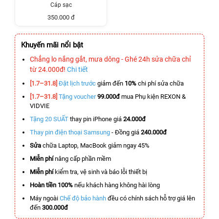
Cáp sạc
350.000 đ
Khuyến mãi nổi bật
Chẳng lo nắng gắt, mưa dông - Ghé 24h sửa chữa chỉ
từ 24.000đ!
Chi tiết
[1.7–31.8]
Đặt lịch trước
giảm đến
10%
chi phí sửa chữa
[1.7–31.8]
Tặng voucher
99.000đ
mua Phụ kiện REXON &
VIDVIE
Tặng 20 SUẤT
thay pin iPhone giá
24.000đ
Thay pin điện thoại Samsung
- Đồng giá
240.000đ
Sửa
chữa Laptop, MacBook giảm ngay 45%
Miễn phí
nâng cấp phần mềm
Miễn phí
kiểm tra, vệ sinh và báo lỗi thiết bị
Hoàn tiền 100%
nếu khách hàng không hài lòng
Máy ngoài
Chế độ bảo hành
đều có chính sách hỗ trợ giá lên
đến
300.000đ