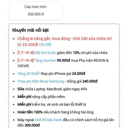
Cáp màn hình
550.000 đ
Khuyến mãi nổi bật
Chẳng lo nắng gắt, mưa dông - Ghé 24h sửa chữa chỉ
từ 24.000đ!
Chi tiết
[1.7–31.8]
Đặt lịch trước
giảm đến
10%
chi phí sửa chữa
[1.7–31.8]
Tặng voucher
99.000đ
mua Phụ kiện REXON &
VIDVIE
Tặng 20 SUẤT
thay pin iPhone giá
24.000đ
Thay pin điện thoại Samsung
- Đồng giá
240.000đ
Sửa
chữa Laptop, MacBook giảm ngay 45%
Miễn phí
nâng cấp phần mềm
Miễn phí
kiểm tra, vệ sinh và báo lỗi thiết bị
Hoàn tiền 100%
nếu khách hàng không hài lòng
Máy ngoài
Chế độ bảo hành
đều có chính sách hỗ trợ giá lên
đến
300.000đ