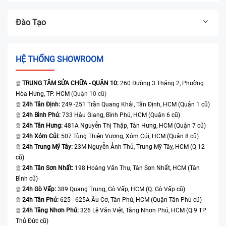
Đào Tạo
HỆ THỐNG SHOWROOM
TRUNG TÂM SỬA CHỮA - QUẬN 10:
260 Đường 3 Tháng 2, Phường
Hòa Hưng, TP. HCM
(Quận 10 cũ)
24h Tân Định:
249 -251 Trần Quang Khải, Tân Định, HCM (Quận 1 cũ)
24h Bình Phú:
733 Hậu Giang, Bình Phú, HCM (Quận 6 cũ)
24h Tân Hưng:
481A Nguyễn Thị Thập, Tân Hưng, HCM (Quận 7 cũ)
24h Xóm Củi:
507 Tùng Thiện Vương, Xóm Củi, HCM (Quận 8 cũ)
24h Trung Mỹ Tây:
23M Nguyễn Ảnh Thủ, Trung Mỹ Tây, HCM (Q.12
cũ)
24h Tân Sơn Nhất:
198 Hoàng Văn Thụ, Tân Sơn Nhất, HCM (Tân
Bình cũ)
24h Gò Vấp:
389 Quang Trung, Gò Vấp, HCM (Q. Gò Vấp cũ)
24h Tân Phú:
625 - 625A Âu Cơ, Tân Phú, HCM (Quận Tân Phú cũ)
24h Tăng Nhơn Phú:
326 Lê Văn Việt, Tăng Nhơn Phú, HCM (Q.9 TP.
Thủ Đức cũ)