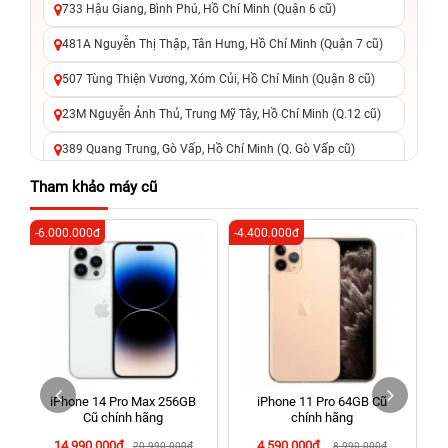
733 Hậu Giang, Bình Phú, Hồ Chí Minh (Quận 6 cũ)
481A Nguyễn Thị Thập, Tân Hưng, Hồ Chí Minh (Quận 7 cũ)
507 Tùng Thiện Vương, Xóm Củi, Hồ Chí Minh (Quận 8 cũ)
23M Nguyễn Ảnh Thủ, Trung Mỹ Tây, Hồ Chí Minh (Q.12 cũ)
389 Quang Trung, Gò Vấp, Hồ Chí Minh (Q. Gò Vấp cũ)
625 - 625A Âu Cơ, Tân Phú, Hồ Chí Minh (Quận Tân Phú cũ)
Tham khảo máy cũ
326 Lê Văn Việt, Tăng Nhơn Phú, Hồ Chí Minh (Q.9 TP. Thủ
-6.000.000đ
-4.400.000đ
-4
Đức cũ)
256 Võ Văn Ngân, Thủ Đức, Hồ Chí Minh (Bình Thọ, TP. Thủ
Đức Cũ)
70 Nguyễn An Ninh, Dĩ An, Hồ Chí Minh (Bình Dương Cũ)
24h Vũng Tàu: 162A Ba Cu, Vũng Tàu, Hồ Chí Minh (TP. Vũng
Tàu cũ)
iPhone 14 Pro Max 256GB
iPhone 11 Pro 64GB Cũ
198 Hoàng Văn Thụ, Tân Sơn Nhất, Hồ Chí Minh (Tân Bình
Cũ chính hãng
chính hãng
cũ)
14.990.000đ
4.590.000đ
20.990.000đ
8.990.000đ