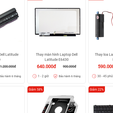
ell Latitude
Thay màn hình Laptop Dell
Thay loa La
0
Latitude E6430
640.000đ
590.00
1.200.000đ
900.000đ
1 - 2 giờ
30 - 45 phú
Bảo hành 6 tháng
Bảo hành 6 tháng
Giảm 58%
Giảm 22%