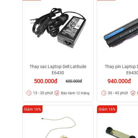
Thay sạc Laptop Dell Latitude
Thay pin Laptop D
E6430
E643
500.000đ
940.000đ
600.000đ
15 - 30 phút
30 - 45 phút
Bảo hành 12 tháng
Giảm 16%
Giảm 16%