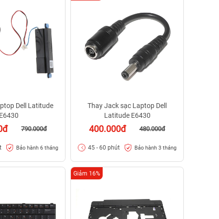
ptop Dell Latitude
Thay Jack sạc Laptop Dell
E6430
Latitude E6430
0đ
400.000đ
790.000đ
480.000đ
t
45 - 60 phút
Bảo hành 6 tháng
Bảo hành 3 tháng
Giảm 16%