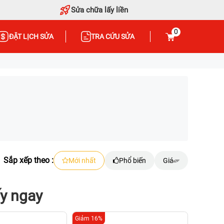
Sửa chữa lấy liền
0
ĐẶT LỊCH SỬA
TRA CỨU SỬA
Sắp xếp theo :
Mới nhất
Phổ biến
Giá
ấy ngay
Giảm 16%