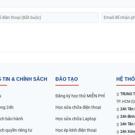
 TIN & CHÍNH SÁCH
ĐÀO TẠO
HỆ TH
TRUNG T
u
Đăng ký học thử MIỄN PHÍ
TP. HCM
(Q
ụng 24h
Học sửa chữa điện thoại
24h Tân 
24h Bình
ách bảo hành
Học sửa chữa Laptop
24h Tân
ch quyền riêng tư
Học ép kính điện thoại
24h Xóm