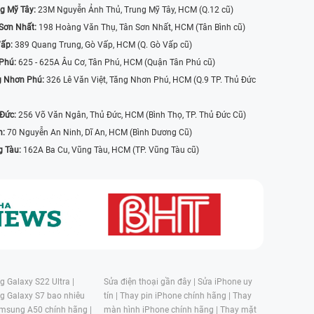
g Mỹ Tây:
23M Nguyễn Ảnh Thủ, Trung Mỹ Tây, HCM (Q.12 cũ)
Sơn Nhất:
198 Hoàng Văn Thụ, Tân Sơn Nhất, HCM (Tân Bình cũ)
Vấp:
389 Quang Trung, Gò Vấp, HCM (Q. Gò Vấp cũ)
 Phú:
625 - 625A Âu Cơ, Tân Phú, HCM (Quận Tân Phú cũ)
g Nhơn Phú:
326 Lê Văn Việt, Tăng Nhơn Phú, HCM (Q.9 TP. Thủ Đức
 Đức:
256 Võ Văn Ngân, Thủ Đức, HCM (Bình Thọ, TP. Thủ Đức Cũ)
n:
70 Nguyễn An Ninh, Dĩ An, HCM (Bình Dương Cũ)
g Tàu:
162A Ba Cu, Vũng Tàu, HCM (TP. Vũng Tàu cũ)
 Galaxy S22 Ultra |
Sửa điện thoại gần đây |
Sửa iPhone uy
g Galaxy S7 bao nhiêu
tín |
Thay pin iPhone chính hãng |
Thay
msung A50 chính hãng |
màn hình iPhone chính hãng |
Thay mặt