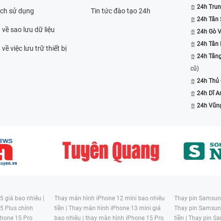
24h Trun
ách sử dụng
Tin tức đào tạo 24h
24h Tân 
 về sao lưu dữ liệu
24h Gò 
24h Tân
về việc lưu trữ thiết bị
24h Tăn
cũ)
24h Thủ
24h Dĩ A
24h Vũn
 giá bao nhiêu |
Thay màn hình iPhone 12 mini bao nhiêu
Thay pin Samsung
5 Plus chính
tiền |
Thay màn hình iPhone 13 mini giá
Thay pin Samsun
hone 15 Pro
bao nhiêu |
thay màn hình iPhone 15 Pro
tiền |
Thay pin Sa