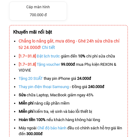
Cáp màn hình
700.000 đ
Khuyến mãi nổi bật
Chẳng lo nắng gắt, mưa dông - Ghé 24h sửa chữa chỉ
từ 24.000đ!
Chi tiết
[1.7–31.8]
Đặt lịch trước
giảm đến
10%
chi phí sửa chữa
[1.7–31.8]
Tặng voucher
99.000đ
mua Phụ kiện REXON &
VIDVIE
Tặng 20 SUẤT
thay pin iPhone giá
24.000đ
Thay pin điện thoại Samsung
- Đồng giá
240.000đ
Sửa
chữa Laptop, MacBook giảm ngay 45%
Miễn phí
nâng cấp phần mềm
Miễn phí
kiểm tra, vệ sinh và báo lỗi thiết bị
Hoàn tiền 100%
nếu khách hàng không hài lòng
Máy ngoài
Chế độ bảo hành
đều có chính sách hỗ trợ giá lên
đến
300.000đ