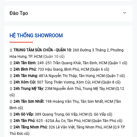
Đào Tạo
HỆ THỐNG SHOWROOM
TRUNG TÂM SỬA CHỮA - QUẬN 10:
260 Đường 3 Tháng 2, Phường
Hòa Hưng, TP. HCM
(Quận 10 cũ)
24h Tân Định:
249 -251 Trần Quang Khải, Tân Định, HCM (Quận 1 cũ)
24h Bình Phú:
733 Hậu Giang, Bình Phú, HCM (Quận 6 cũ)
24h Tân Hưng:
481A Nguyễn Thị Thập, Tân Hưng, HCM (Quận 7 cũ)
24h Xóm Củi:
507 Tùng Thiện Vương, Xóm Củi, HCM (Quận 8 cũ)
24h Trung Mỹ Tây:
23M Nguyễn Ảnh Thủ, Trung Mỹ Tây, HCM (Q.12
cũ)
24h Tân Sơn Nhất:
198 Hoàng Văn Thụ, Tân Sơn Nhất, HCM (Tân
Bình cũ)
24h Gò Vấp:
389 Quang Trung, Gò Vấp, HCM (Q. Gò Vấp cũ)
24h Tân Phú:
625 - 625A Âu Cơ, Tân Phú, HCM (Quận Tân Phú cũ)
24h Tăng Nhơn Phú:
326 Lê Văn Việt, Tăng Nhơn Phú, HCM (Q.9 TP.
Thủ Đức cũ)