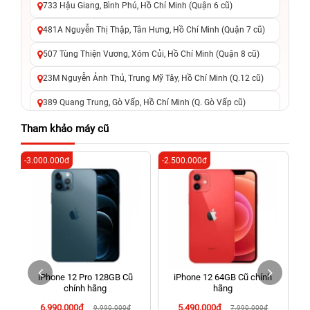
733 Hậu Giang, Bình Phú, Hồ Chí Minh (Quận 6 cũ)
481A Nguyễn Thị Thập, Tân Hưng, Hồ Chí Minh (Quận 7 cũ)
507 Tùng Thiện Vương, Xóm Củi, Hồ Chí Minh (Quận 8 cũ)
23M Nguyễn Ảnh Thủ, Trung Mỹ Tây, Hồ Chí Minh (Q.12 cũ)
389 Quang Trung, Gò Vấp, Hồ Chí Minh (Q. Gò Vấp cũ)
625 - 625A Âu Cơ, Tân Phú, Hồ Chí Minh (Quận Tân Phú cũ)
Tham khảo máy cũ
326 Lê Văn Việt, Tăng Nhơn Phú, Hồ Chí Minh (Q.9 TP. Thủ
-3.000.000đ
-2.500.000đ
-5
Đức cũ)
256 Võ Văn Ngân, Thủ Đức, Hồ Chí Minh (Bình Thọ, TP. Thủ
Đức Cũ)
70 Nguyễn An Ninh, Dĩ An, Hồ Chí Minh (Bình Dương Cũ)
24h Vũng Tàu: 162A Ba Cu, Vũng Tàu, Hồ Chí Minh (TP. Vũng
Tàu cũ)
iPhone 12 Pro 128GB Cũ
iPhone 12 64GB Cũ chính
198 Hoàng Văn Thụ, Tân Sơn Nhất, Hồ Chí Minh (Tân Bình
chính hãng
hãng
cũ)
6.990.000đ
5.490.000đ
9.990.000đ
7.990.000đ