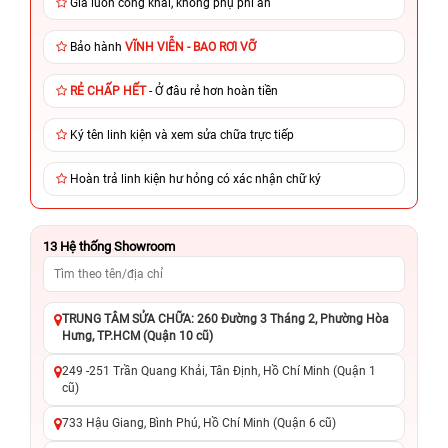
Giá luôn công khai, không phụ phí ẩn
Bảo hành
VĨNH VIỄN - BAO RƠI VỠ
RẺ CHẤP HẾT
- Ở đâu rẻ hơn hoàn tiền
Ký tên linh kiện và xem sửa chữa trực tiếp
Hoàn trả linh kiện hư hỏng có xác nhận chữ ký
13
Hệ thống Showroom
TRUNG TÂM SỬA CHỮA: 260 Đường 3 Tháng 2, Phường Hòa
Hưng, TP.HCM (Quận 10 cũ)
249 -251 Trần Quang Khải, Tân Định, Hồ Chí Minh (Quận 1
cũ)
733 Hậu Giang, Bình Phú, Hồ Chí Minh (Quận 6 cũ)