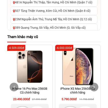
481A Nguyễn Thị Thập, Tân Hưng, Hồ Chí Minh (Quận 7 cũ)
507 Tùng Thiện Vương, Xóm Củi, Hồ Chí Minh (Quận 8 cũ)
23M Nguyễn Ảnh Thủ, Trung Mỹ Tây, Hồ Chí Minh (Q.12 cũ)
389 Quang Trung, Gò Vấp, Hồ Chí Minh (Q. Gò Vấp cũ)
625 - 625A Âu Cơ, Tân Phú, Hồ Chí Minh (Quận Tân Phú cũ)
Tham khảo máy cũ
326 Lê Văn Việt, Tăng Nhơn Phú, Hồ Chí Minh (Q.9 TP. Thủ
-4.509.000đ
-6.000.000đ
-4
Đức cũ)
256 Võ Văn Ngân, Thủ Đức, Hồ Chí Minh (Bình Thọ, TP. Thủ
Đức Cũ)
70 Nguyễn An Ninh, Dĩ An, Hồ Chí Minh (Bình Dương Cũ)
24h Vũng Tàu: 162A Ba Cu, Vũng Tàu, Hồ Chí Minh (TP. Vũng
Tàu cũ)
iPhone 16 Pro Max 256GB
iPhone XS Max 256GB Cũ
198 Hoàng Văn Thụ, Tân Sơn Nhất, Hồ Chí Minh (Tân Bình
Cũ chính hãng
chính hãng
cũ)
23.490.000đ
5.790.000đ
27.999.000đ
11.790.000đ