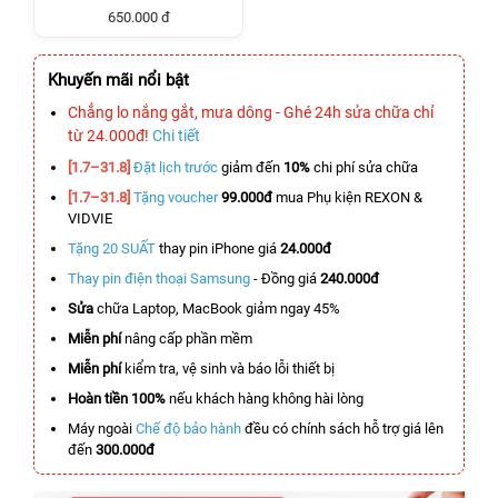
650.000 đ
Khuyến mãi nổi bật
Chẳng lo nắng gắt, mưa dông - Ghé 24h sửa chữa chỉ
từ 24.000đ!
Chi tiết
[1.7–31.8]
Đặt lịch trước
giảm đến
10%
chi phí sửa chữa
[1.7–31.8]
Tặng voucher
99.000đ
mua Phụ kiện REXON &
VIDVIE
Tặng 20 SUẤT
thay pin iPhone giá
24.000đ
Thay pin điện thoại Samsung
- Đồng giá
240.000đ
Sửa
chữa Laptop, MacBook giảm ngay 45%
Miễn phí
nâng cấp phần mềm
Miễn phí
kiểm tra, vệ sinh và báo lỗi thiết bị
Hoàn tiền 100%
nếu khách hàng không hài lòng
Máy ngoài
Chế độ bảo hành
đều có chính sách hỗ trợ giá lên
đến
300.000đ