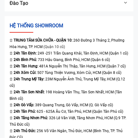
Đào Tạo
HỆ THỐNG SHOWROOM
TRUNG TÂM SỬA CHỮA - QUẬN 10:
260 Đường 3 Tháng 2, Phường
Hòa Hưng, TP. HCM
(Quận 10 cũ)
24h Tân Định:
249 -251 Trần Quang Khải, Tân Định, HCM (Quận 1 cũ)
24h Bình Phú:
733 Hậu Giang, Bình Phú, HCM (Quận 6 cũ)
24h Tân Hưng:
481A Nguyễn Thị Thập, Tân Hưng, HCM (Quận 7 cũ)
24h Xóm Củi:
507 Tùng Thiện Vương, Xóm Củi, HCM (Quận 8 cũ)
24h Trung Mỹ Tây:
23M Nguyễn Ảnh Thủ, Trung Mỹ Tây, HCM (Q.12
cũ)
24h Tân Sơn Nhất:
198 Hoàng Văn Thụ, Tân Sơn Nhất, HCM (Tân
Bình cũ)
24h Gò Vấp:
389 Quang Trung, Gò Vấp, HCM (Q. Gò Vấp cũ)
24h Tân Phú:
625 - 625A Âu Cơ, Tân Phú, HCM (Quận Tân Phú cũ)
24h Tăng Nhơn Phú:
326 Lê Văn Việt, Tăng Nhơn Phú, HCM (Q.9 TP.
Thủ Đức cũ)
24h Thủ Đức:
256 Võ Văn Ngân, Thủ Đức, HCM (Bình Thọ, TP. Thủ
Đức Cũ)