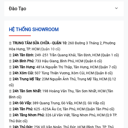
Đào Tạo
HỆ THỐNG SHOWROOM
TRUNG TÂM SỬA CHỮA - QUẬN 10:
260 Đường 3 Tháng 2, Phường
Hòa Hưng, TP. HCM
(Quận 10 cũ)
24h Tân Định:
249 -251 Trần Quang Khải, Tân Định, HCM (Quận 1 cũ)
24h Bình Phú:
733 Hậu Giang, Bình Phú, HCM (Quận 6 cũ)
24h Tân Hưng:
481A Nguyễn Thị Thập, Tân Hưng, HCM (Quận 7 cũ)
24h Xóm Củi:
507 Tùng Thiện Vương, Xóm Củi, HCM (Quận 8 cũ)
24h Trung Mỹ Tây:
23M Nguyễn Ảnh Thủ, Trung Mỹ Tây, HCM (Q.12
cũ)
24h Tân Sơn Nhất:
198 Hoàng Văn Thụ, Tân Sơn Nhất, HCM (Tân
Bình cũ)
24h Gò Vấp:
389 Quang Trung, Gò Vấp, HCM (Q. Gò Vấp cũ)
24h Tân Phú:
625 - 625A Âu Cơ, Tân Phú, HCM (Quận Tân Phú cũ)
24h Tăng Nhơn Phú:
326 Lê Văn Việt, Tăng Nhơn Phú, HCM (Q.9 TP.
Thủ Đức cũ)
24h Thủ Đức:
256 Võ Văn Ngân, Thủ Đức, HCM (Bình Thọ, TP. Thủ