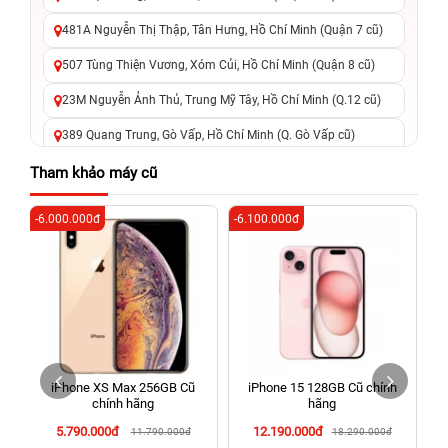
481A Nguyễn Thị Thập, Tân Hưng, Hồ Chí Minh (Quận 7 cũ)
507 Tùng Thiện Vương, Xóm Củi, Hồ Chí Minh (Quận 8 cũ)
23M Nguyễn Ảnh Thủ, Trung Mỹ Tây, Hồ Chí Minh (Q.12 cũ)
389 Quang Trung, Gò Vấp, Hồ Chí Minh (Q. Gò Vấp cũ)
625 - 625A Âu Cơ, Tân Phú, Hồ Chí Minh (Quận Tân Phú cũ)
Tham khảo máy cũ
326 Lê Văn Việt, Tăng Nhơn Phú, Hồ Chí Minh (Q.9 TP. Thủ
-6.000.000đ
-6.100.000đ
-7
Đức cũ)
256 Võ Văn Ngân, Thủ Đức, Hồ Chí Minh (Bình Thọ, TP. Thủ
Đức Cũ)
70 Nguyễn An Ninh, Dĩ An, Hồ Chí Minh (Bình Dương Cũ)
24h Vũng Tàu: 162A Ba Cu, Vũng Tàu, Hồ Chí Minh (TP. Vũng
Tàu cũ)
iPhone XS Max 256GB Cũ
iPhone 15 128GB Cũ chính
198 Hoàng Văn Thụ, Tân Sơn Nhất, Hồ Chí Minh (Tân Bình
chính hãng
hãng
cũ)
5.790.000đ
12.190.000đ
11.790.000đ
18.290.000đ