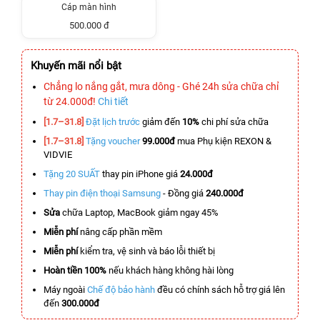
Cáp màn hình
500.000 đ
Khuyến mãi nổi bật
Chẳng lo nắng gắt, mưa dông - Ghé 24h sửa chữa chỉ
từ 24.000đ!
Chi tiết
[1.7–31.8]
Đặt lịch trước
giảm đến
10%
chi phí sửa chữa
[1.7–31.8]
Tặng voucher
99.000đ
mua Phụ kiện REXON &
VIDVIE
Tặng 20 SUẤT
thay pin iPhone giá
24.000đ
Thay pin điện thoại Samsung
- Đồng giá
240.000đ
Sửa
chữa Laptop, MacBook giảm ngay 45%
Miễn phí
nâng cấp phần mềm
Miễn phí
kiểm tra, vệ sinh và báo lỗi thiết bị
Hoàn tiền 100%
nếu khách hàng không hài lòng
Máy ngoài
Chế độ bảo hành
đều có chính sách hỗ trợ giá lên
đến
300.000đ