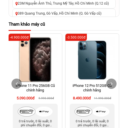
23M Nguyễn Ảnh Thủ, Trung Mỹ Tây, Hồ Chí Minh (Q.12 cũ)
389 Quang Trung, Gò Vấp, Hồ Chí Minh (Q. Gò Vấp cũ)
625 - 625A Âu Cơ, Tân Phú, Hồ Chí Minh (Quận Tân Phú cũ)
Tham khảo máy cũ
326 Lê Văn Việt, Tăng Nhơn Phú, Hồ Chí Minh (Q.9 TP. Thủ
-4.900.000đ
-3.500.000đ
-8
Đức cũ)
256 Võ Văn Ngân, Thủ Đức, Hồ Chí Minh (Bình Thọ, TP. Thủ
Đức Cũ)
70 Nguyễn An Ninh, Dĩ An, Hồ Chí Minh (Bình Dương Cũ)
24h Vũng Tàu: 162A Ba Cu, Vũng Tàu, Hồ Chí Minh (TP. Vũng
Tàu cũ)
iPhone 11 Pro 256GB Cũ
iPhone 12 Pro 512GB Cũ
198 Hoàng Văn Thụ, Tân Sơn Nhất, Hồ Chí Minh (Tân Bình
chính hãng
chính hãng
cũ)
5.090.000đ
8.490.000đ
9.990.000đ
11.990.000đ
0 trả trước, 0 lãi suất, 0
0 trả trước, 0 lãi suất, 0
phí chuyển đổi, 0 gọi
phí chuyển đổi, 0 gọi