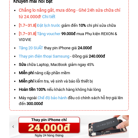
Khuyến mãi nổi bật
Chẳng lo nắng gắt, mưa dông - Ghé 24h sửa chữa chỉ
từ 24.000đ!
Chi tiết
[1.7–31.8]
Đặt lịch trước
giảm đến
10%
chi phí sửa chữa
[1.7–31.8]
Tặng voucher
99.000đ
mua Phụ kiện REXON &
VIDVIE
Tặng 20 SUẤT
thay pin iPhone giá
24.000đ
Thay pin điện thoại Samsung
- Đồng giá
240.000đ
Sửa
chữa Laptop, MacBook giảm ngay 45%
Miễn phí
nâng cấp phần mềm
Miễn phí
kiểm tra, vệ sinh và báo lỗi thiết bị
Hoàn tiền 100%
nếu khách hàng không hài lòng
Máy ngoài
Chế độ bảo hành
đều có chính sách hỗ trợ giá lên
đến
300.000đ