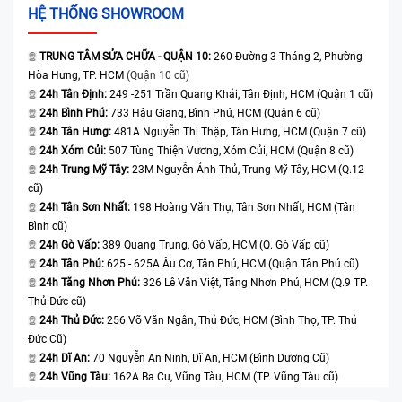
HỆ THỐNG SHOWROOM
TRUNG TÂM SỬA CHỮA - QUẬN 10:
260 Đường 3 Tháng 2, Phường
Hòa Hưng, TP. HCM
(Quận 10 cũ)
24h Tân Định:
249 -251 Trần Quang Khải, Tân Định, HCM (Quận 1 cũ)
24h Bình Phú:
733 Hậu Giang, Bình Phú, HCM (Quận 6 cũ)
24h Tân Hưng:
481A Nguyễn Thị Thập, Tân Hưng, HCM (Quận 7 cũ)
24h Xóm Củi:
507 Tùng Thiện Vương, Xóm Củi, HCM (Quận 8 cũ)
24h Trung Mỹ Tây:
23M Nguyễn Ảnh Thủ, Trung Mỹ Tây, HCM (Q.12
cũ)
24h Tân Sơn Nhất:
198 Hoàng Văn Thụ, Tân Sơn Nhất, HCM (Tân
Bình cũ)
24h Gò Vấp:
389 Quang Trung, Gò Vấp, HCM (Q. Gò Vấp cũ)
24h Tân Phú:
625 - 625A Âu Cơ, Tân Phú, HCM (Quận Tân Phú cũ)
24h Tăng Nhơn Phú:
326 Lê Văn Việt, Tăng Nhơn Phú, HCM (Q.9 TP.
Thủ Đức cũ)
24h Thủ Đức:
256 Võ Văn Ngân, Thủ Đức, HCM (Bình Thọ, TP. Thủ
Đức Cũ)
24h Dĩ An:
70 Nguyễn An Ninh, Dĩ An, HCM (Bình Dương Cũ)
24h Vũng Tàu:
162A Ba Cu, Vũng Tàu, HCM (TP. Vũng Tàu cũ)