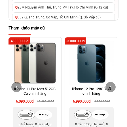
23M Nguyễn Ảnh Thủ, Trung Mỹ Tây, Hồ Chí Minh (Q.12 cũ)
389 Quang Trung, Gò Vấp, Hồ Chí Minh (Q. Gò Vấp cũ)
625 - 625A Âu Cơ, Tân Phú, Hồ Chí Minh (Quận Tân Phú cũ)
Tham khảo máy cũ
326 Lê Văn Việt, Tăng Nhơn Phú, Hồ Chí Minh (Q.9 TP. Thủ
-4.900.000đ
-3.000.000đ
-4
Đức cũ)
256 Võ Văn Ngân, Thủ Đức, Hồ Chí Minh (Bình Thọ, TP. Thủ
Đức Cũ)
70 Nguyễn An Ninh, Dĩ An, Hồ Chí Minh (Bình Dương Cũ)
24h Vũng Tàu: 162A Ba Cu, Vũng Tàu, Hồ Chí Minh (TP. Vũng
Tàu cũ)
iPhone 11 Pro Max 512GB
iPhone 12 Pro 128GB Cũ
198 Hoàng Văn Thụ, Tân Sơn Nhất, Hồ Chí Minh (Tân Bình
Cũ chính hãng
chính hãng
cũ)
6.090.000đ
6.990.000đ
10.990.000đ
9.990.000đ
0 trả trước, 0 lãi suất, 0
0 trả trước, 0 lãi suất, 0