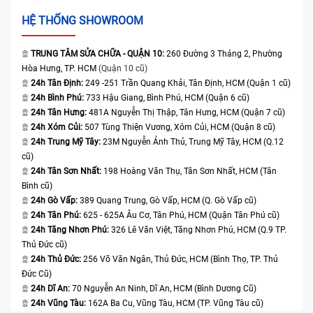
HỆ THỐNG SHOWROOM
TRUNG TÂM SỬA CHỮA - QUẬN 10:
260 Đường 3 Tháng 2, Phường
Hòa Hưng, TP. HCM
(Quận 10 cũ)
24h Tân Định:
249 -251 Trần Quang Khải, Tân Định, HCM (Quận 1 cũ)
24h Bình Phú:
733 Hậu Giang, Bình Phú, HCM (Quận 6 cũ)
24h Tân Hưng:
481A Nguyễn Thị Thập, Tân Hưng, HCM (Quận 7 cũ)
24h Xóm Củi:
507 Tùng Thiện Vương, Xóm Củi, HCM (Quận 8 cũ)
24h Trung Mỹ Tây:
23M Nguyễn Ảnh Thủ, Trung Mỹ Tây, HCM (Q.12
cũ)
24h Tân Sơn Nhất:
198 Hoàng Văn Thụ, Tân Sơn Nhất, HCM (Tân
Bình cũ)
24h Gò Vấp:
389 Quang Trung, Gò Vấp, HCM (Q. Gò Vấp cũ)
24h Tân Phú:
625 - 625A Âu Cơ, Tân Phú, HCM (Quận Tân Phú cũ)
24h Tăng Nhơn Phú:
326 Lê Văn Việt, Tăng Nhơn Phú, HCM (Q.9 TP.
Thủ Đức cũ)
24h Thủ Đức:
256 Võ Văn Ngân, Thủ Đức, HCM (Bình Thọ, TP. Thủ
Đức Cũ)
24h Dĩ An:
70 Nguyễn An Ninh, Dĩ An, HCM (Bình Dương Cũ)
24h Vũng Tàu:
162A Ba Cu, Vũng Tàu, HCM (TP. Vũng Tàu cũ)