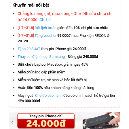
Khuyến mãi nổi bật
Chẳng lo nắng gắt, mưa dông - Ghé 24h sửa chữa chỉ
từ 24.000đ!
Chi tiết
[1.7–31.8]
Đặt lịch trước
giảm đến
10%
chi phí sửa chữa
[1.7–31.8]
Tặng voucher
99.000đ
mua Phụ kiện REXON &
VIDVIE
Tặng 20 SUẤT
thay pin iPhone giá
24.000đ
Thay pin điện thoại Samsung
- Đồng giá
240.000đ
Sửa
chữa Laptop, MacBook giảm ngay 45%
Miễn phí
nâng cấp phần mềm
Miễn phí
kiểm tra, vệ sinh và báo lỗi thiết bị
Hoàn tiền 100%
nếu khách hàng không hài lòng
Máy ngoài
Chế độ bảo hành
đều có chính sách hỗ trợ giá lên
đến
300.000đ