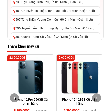
733 Hậu Giang, Bình Phú, Hồ Chí Minh (Quận 6 cũ)
481A Nguyễn Thị Thập, Tân Hưng, Hồ Chí Minh (Quận 7 cũ)
507 Tùng Thiện Vương, Xóm Củi, Hồ Chí Minh (Quận 8 cũ)
23M Nguyễn Ảnh Thủ, Trung Mỹ Tây, Hồ Chí Minh (Q.12 cũ)
389 Quang Trung, Gò Vấp, Hồ Chí Minh (Q. Gò Vấp cũ)
625 - 625A Âu Cơ, Tân Phú, Hồ Chí Minh (Quận Tân Phú cũ)
Tham khảo máy cũ
326 Lê Văn Việt, Tăng Nhơn Phú, Hồ Chí Minh (Q.9 TP. Thủ
-2.600.000đ
-2.600.000đ
-5
Đức cũ)
256 Võ Văn Ngân, Thủ Đức, Hồ Chí Minh (Bình Thọ, TP. Thủ
Đức Cũ)
70 Nguyễn An Ninh, Dĩ An, Hồ Chí Minh (Bình Dương Cũ)
24h Vũng Tàu: 162A Ba Cu, Vũng Tàu, Hồ Chí Minh (TP. Vũng
Tàu cũ)
iPhone 12 Pro 256GB Cũ
iPhone 12 128GB Cũ chính
198 Hoàng Văn Thụ, Tân Sơn Nhất, Hồ Chí Minh (Tân Bình
chính hãng
hãng
cũ)
8.390.000đ
6.390.000đ
10.990.000đ
8.990.000đ