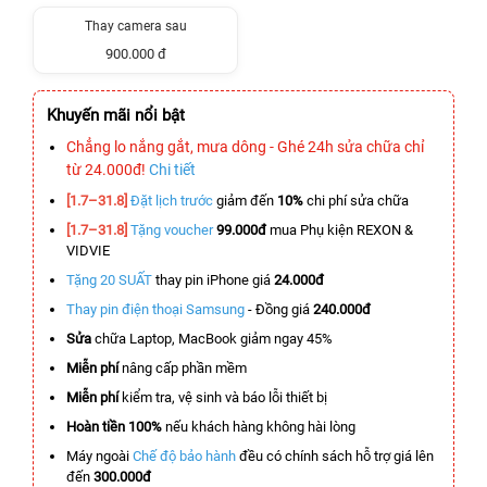
Thay camera sau
900.000 đ
Khuyến mãi nổi bật
Chẳng lo nắng gắt, mưa dông - Ghé 24h sửa chữa chỉ
từ 24.000đ!
Chi tiết
[1.7–31.8]
Đặt lịch trước
giảm đến
10%
chi phí sửa chữa
[1.7–31.8]
Tặng voucher
99.000đ
mua Phụ kiện REXON &
VIDVIE
Tặng 20 SUẤT
thay pin iPhone giá
24.000đ
Thay pin điện thoại Samsung
- Đồng giá
240.000đ
Sửa
chữa Laptop, MacBook giảm ngay 45%
Miễn phí
nâng cấp phần mềm
Miễn phí
kiểm tra, vệ sinh và báo lỗi thiết bị
Hoàn tiền 100%
nếu khách hàng không hài lòng
Máy ngoài
Chế độ bảo hành
đều có chính sách hỗ trợ giá lên
đến
300.000đ