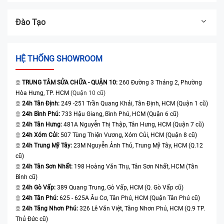
Đào Tạo
HỆ THỐNG SHOWROOM
TRUNG TÂM SỬA CHỮA - QUẬN 10:
260 Đường 3 Tháng 2, Phường
Hòa Hưng, TP. HCM
(Quận 10 cũ)
24h Tân Định:
249 -251 Trần Quang Khải, Tân Định, HCM (Quận 1 cũ)
24h Bình Phú:
733 Hậu Giang, Bình Phú, HCM (Quận 6 cũ)
24h Tân Hưng:
481A Nguyễn Thị Thập, Tân Hưng, HCM (Quận 7 cũ)
24h Xóm Củi:
507 Tùng Thiện Vương, Xóm Củi, HCM (Quận 8 cũ)
24h Trung Mỹ Tây:
23M Nguyễn Ảnh Thủ, Trung Mỹ Tây, HCM (Q.12
cũ)
24h Tân Sơn Nhất:
198 Hoàng Văn Thụ, Tân Sơn Nhất, HCM (Tân
Bình cũ)
24h Gò Vấp:
389 Quang Trung, Gò Vấp, HCM (Q. Gò Vấp cũ)
24h Tân Phú:
625 - 625A Âu Cơ, Tân Phú, HCM (Quận Tân Phú cũ)
24h Tăng Nhơn Phú:
326 Lê Văn Việt, Tăng Nhơn Phú, HCM (Q.9 TP.
Thủ Đức cũ)