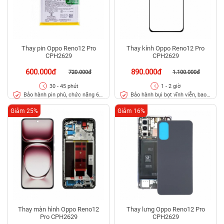
Thay pin Oppo Reno12 Pro
Thay kính Oppo Reno12 Pro
CPH2629
CPH2629
600.000đ
890.000đ
720.000đ
1.100.000đ
30 - 45 phút
1 - 2 giờ
Bảo hành pin phù, chức năng 6
Bảo hành bụi bọt vĩnh viễn, bao
tháng
rơi vỡ kính
Giảm 25%
Giảm 16%
Thay màn hình Oppo Reno12
Thay lưng Oppo Reno12 Pro
Pro CPH2629
CPH2629