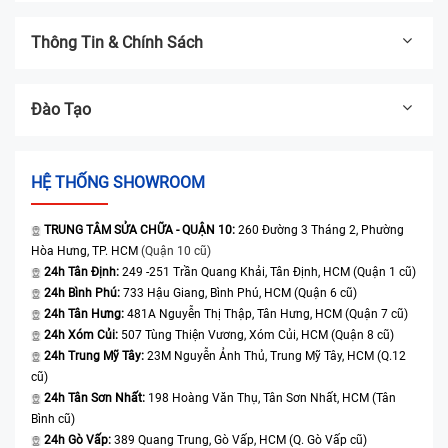
Thông Tin & Chính Sách
Đào Tạo
HỆ THỐNG SHOWROOM
TRUNG TÂM SỬA CHỮA - QUẬN 10:
260 Đường 3 Tháng 2, Phường
Hòa Hưng, TP. HCM
(Quận 10 cũ)
24h Tân Định:
249 -251 Trần Quang Khải, Tân Định, HCM (Quận 1 cũ)
24h Bình Phú:
733 Hậu Giang, Bình Phú, HCM (Quận 6 cũ)
24h Tân Hưng:
481A Nguyễn Thị Thập, Tân Hưng, HCM (Quận 7 cũ)
24h Xóm Củi:
507 Tùng Thiện Vương, Xóm Củi, HCM (Quận 8 cũ)
24h Trung Mỹ Tây:
23M Nguyễn Ảnh Thủ, Trung Mỹ Tây, HCM (Q.12
cũ)
24h Tân Sơn Nhất:
198 Hoàng Văn Thụ, Tân Sơn Nhất, HCM (Tân
Bình cũ)
24h Gò Vấp:
389 Quang Trung, Gò Vấp, HCM (Q. Gò Vấp cũ)