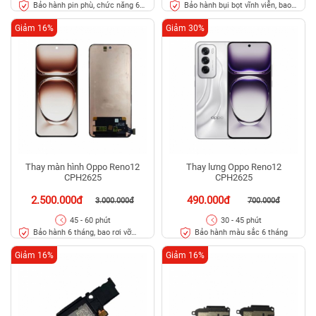
Bảo hành pin phù, chức năng 6
Bảo hành bụi bọt vĩnh viễn, bao
tháng
rơi vỡ kính
Giảm 16%
Giảm 30%
Thay màn hình Oppo Reno12
Thay lưng Oppo Reno12
CPH2625
CPH2625
2.500.000đ
490.000đ
3.000.000đ
700.000đ
45 - 60 phút
30 - 45 phút
Bảo hành 6 tháng, bao rơi vỡ
Bảo hành màu sắc 6 tháng
kính
Giảm 16%
Giảm 16%