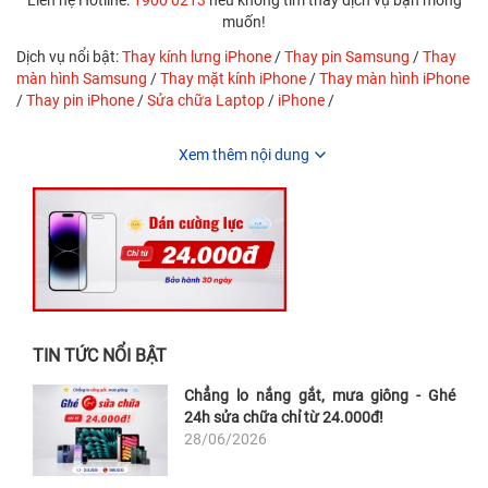
Liên hệ Hotline:
1900 0213
nếu không tìm thấy dịch vụ bạn mong
muốn!
Dịch vụ nổi bật:
Thay kính lưng iPhone
/
Thay pin Samsung
/
Thay
màn hình Samsung
/
Thay mặt kính iPhone
/
Thay màn hình iPhone
/
Thay pin iPhone
/
Sửa chữa Laptop
/
iPhone
/
Xem thêm nội dung
TIN TỨC NỔI BẬT
Chẳng lo nắng gắt, mưa giông - Ghé
24h sửa chữa chỉ từ 24.000đ!
28/06/2026