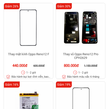
Giảm 26%
Giảm 30%
Thay mặt kính Oppo Reno12 F
Thay vỏ Oppo Reno12 Pro
CPH2629
440.000đ
800.000đ
600.000đ
1.150.000đ
1 - 2 giờ
1 - 2 giờ
Bảo hành bụi bọt vĩnh viễn, bao
Bảo hành màu sắc 6 tháng
rơi vỡ kính
Giảm 16%
Giảm 19%