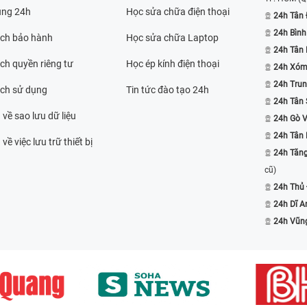
ụng 24h
Học sửa chữa điện thoại
24h Tân 
24h Bình
ách bảo hành
Học sửa chữa Laptop
24h Tân
ch quyền riêng tư
Học ép kính điện thoại
24h Xóm
24h Trun
ách sử dụng
Tin tức đào tạo 24h
24h Tân 
 về sao lưu dữ liệu
24h Gò 
24h Tân
về việc lưu trữ thiết bị
24h Tăn
cũ)
24h Thủ
24h Dĩ A
24h Vũn