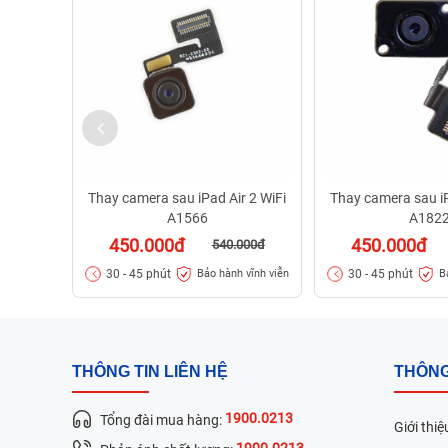
Thay camera sau iPad Air 2 WiFi
Thay camera sau i
A1566
A182
450.000đ
450.000đ
540.000đ
30 - 45 phút
30 - 45 phút
Bảo hành vĩnh viễn
B
THÔNG TIN LIÊN HỆ
THÔNG
1900.0213
Tổng đài mua hàng:
Giới thiệ
1900.0213