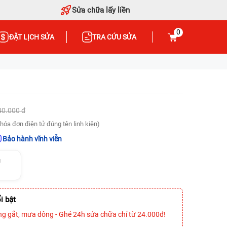
Sửa chữa lấy liền
0
ĐẶT LỊCH SỬA
TRA CỨU SỬA
40.000 đ
hóa đơn điện tử đúng tên linh kiện)
Bảo hành vĩnh viễn
u
i bật
ng gắt, mưa dông - Ghé 24h sửa chữa chỉ từ 24.000đ!