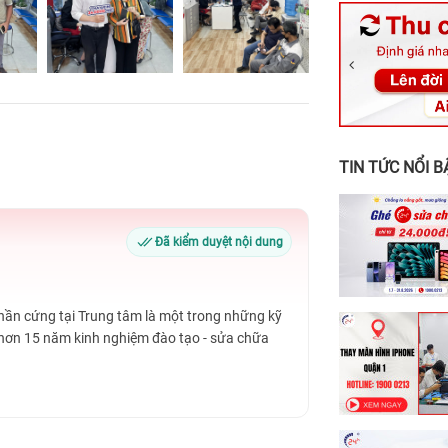
326 Lê Văn Vi
256 Võ Văn Ng
70 Nguyễn An 
24h Vũng Tàu:
198 Hoàng Văn
TIN TỨC NỔI B
Đã kiểm duyệt nội dung
Phần cứng tại Trung tâm là một trong những kỹ
 hơn 15 năm kinh nghiệm đào tạo - sửa chữa