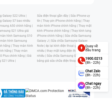
 Galaxy S22 Ultra |
Sửa điện thoại gần đây |
Sửa iPhone uy
g Galaxy S7 bao nhiêu
tín |
Thay pin iPhone chính hãng |
Thay
msung A50 chính hãng |
màn hình iPhone chính hãng |
Thay mặt
amsung S21 Ultra giá
kính iPhone chính hãng |
Thay kính lưng
 màn hình Samsung S10
iPhone chính hãng |
Sửa chữa Samsung
 màn hình Samsung
Galaxy J |
Sửa chữa Samsung Galaxy
nh hãng |
Thay màn hình
Note |
ép lại kính điện thoại giá bao
Quay về
đầu trang
nh hãng |
Thay màn
nhiêu |
thay mặt lưng điện thoại giá bao
0 Plus chính hãng |
Giá
nhiêu |
Sửa chữa Samsung Galaxy S |
1900.0213
 S21 Ultra |
bảng giá sửa chữa điện thoại samsung |
(8h - 22h)
Chat Zalo
(8h - 22h)
Chat ngay
(8h - 22h)
n, Phường 4, Quận 11, Thành phố Hồ Chí Minh, Việt Nam