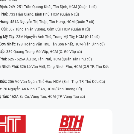
Định:
249 -251 Trần Quang Khải, Tân Định, HCM (Quận 1 cũ)
 Phú:
733 Hậu Giang, Bình Phú, HCM (Quận 6 cũ)
 Hưng:
481A Nguyễn Thị Thập, Tân Hưng, HCM (Quận 7 cũ)
 Củi:
507 Tùng Thiện Vương, Xóm Củi, HCM (Quận 8 cũ)
g Mỹ Tây:
23M Nguyễn Ảnh Thủ, Trung Mỹ Tây, HCM (Q.12 cũ)
Sơn Nhất:
198 Hoàng Văn Thụ, Tân Sơn Nhất, HCM (Tân Bình cũ)
Vấp:
389 Quang Trung, Gò Vấp, HCM (Q. Gò Vấp cũ)
 Phú:
625 - 625A Âu Cơ, Tân Phú, HCM (Quận Tân Phú cũ)
g Nhơn Phú:
326 Lê Văn Việt, Tăng Nhơn Phú, HCM (Q.9 TP. Thủ Đức
 Đức:
256 Võ Văn Ngân, Thủ Đức, HCM (Bình Thọ, TP. Thủ Đức Cũ)
n:
70 Nguyễn An Ninh, Dĩ An, HCM (Bình Dương Cũ)
g Tàu:
162A Ba Cu, Vũng Tàu, HCM (TP. Vũng Tàu cũ)