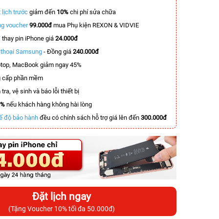
 lịch trước
giảm đến
10%
chi phí sửa chữa
g voucher
99.000đ
mua Phụ kiện REXON & VIDVIE
T
thay pin iPhone giá
24.000đ
n thoại Samsung
- Đồng giá
240.000đ
top, MacBook giảm ngay 45%
 cấp phần mềm
tra, vệ sinh và báo lỗi thiết bị
0%
nếu khách hàng không hài lòng
ế độ bảo hành
đều có chính sách hỗ trợ giá lên đến
300.000đ
Đặt lịch ngay
(Tặng Voucher 10% tối đa 50.000đ)
-5.500.000đ
-2.500.000đ