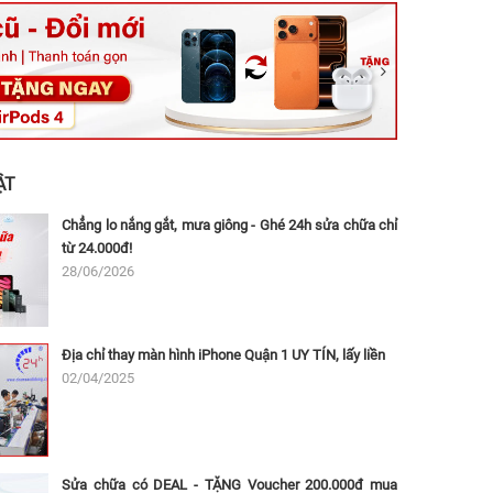
ệt, Tăng Nhơn Phú, Hồ Chí Minh (Q.9 TP. Thủ Đức cũ)
ân, Thủ Đức, Hồ Chí Minh (Bình Thọ, TP. Thủ Đức Cũ)
Ninh, Dĩ An, Hồ Chí Minh (Bình Dương Cũ)
 162A Ba Cu, Vũng Tàu, Hồ Chí Minh (TP. Vũng Tàu cũ)
 Thụ, Tân Sơn Nhất, Hồ Chí Minh (Tân Bình cũ)
ẬT
Chẳng lo nắng gắt, mưa giông - Ghé 24h sửa chữa chỉ
từ 24.000đ!
28/06/2026
Địa chỉ thay màn hình iPhone Quận 1 UY TÍN, lấy liền
02/04/2025
Sửa chữa có DEAL - TẶNG Voucher 200.000đ mua