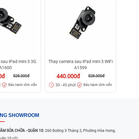
44
30 - 
sau iPad mini 3 3G
Thay camera sau iPad mini 3 WiFi
A1600
A1599
0đ
440.000đ
528.000đ
528.000đ
t
30 - 45 phút
Bảo hành vĩnh viễn
Bảo hành vĩnh viễn
ỐNG SHOWROOM
ÂM SỬA CHỮA - QUẬN 10:
260 Đường 3 Tháng 2, Phường Hòa Hưng,
uận 10 cũ)