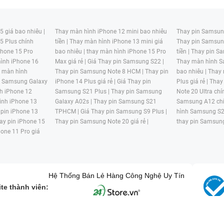
 giá bao nhiêu |
Thay màn hình iPhone 12 mini bao nhiêu
Thay pin Samsung
5 Plus chính
tiền |
Thay màn hình iPhone 13 mini giá
Thay pin Samsun
hone 15 Pro
bao nhiêu |
thay màn hình iPhone 15 Pro
tiền |
Thay pin Sa
ình iPhone 16
Max giá rẻ |
Giá Thay pin Samsung S22 |
Thay màn hình S
y màn hình
Thay pin Samsung Note 8 HCM |
Thay pin
bao nhiêu |
Thay
n Samsung Galaxy
iPhone 14 Plus giá rẻ |
Giá Thay pin
Plus giá rẻ |
Thay
h iPhone 12
Samsung S21 Plus |
Thay pin Samsung
Note 20 Ultra chí
ình iPhone 13
Galaxy A02s |
Thay pin Samsung S21
Samsung A12 chí
 pin iPhone 13
TPHCM |
Giá Thay pin Samsung S9 Plus |
hình Samsung S2
ay pin iPhone 15
Thay pin Samsung Note 20 giá rẻ |
thay pin Samsung
hone 11 Pro giá
Hệ Thống Bán Lẻ Hàng Công Nghệ Uy Tín
te thành viên:
G MẠI HAI BỐN GIỜ Mã số thuế: 0305245702 Địa chỉ: 122/12G Tạ uyê