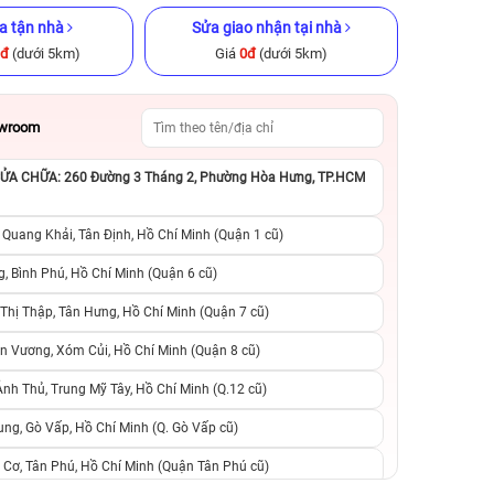
a tận nhà
Sửa giao nhận tại nhà
0đ
(dưới 5km)
Giá
0đ
(dưới 5km)
owroom
A CHỮA: 260 Đường 3 Tháng 2, Phường Hòa Hưng, TP.HCM
ũ chính hãng
iPhone 13 Pro 256GB Cũ chính
iPhone 12 Pro M
hãng
chính h
 Quang Khải, Tân Định, Hồ Chí Minh (Quận 1 cũ)
.990.000đ
9.490.000đ
14.990.000đ
9.490.000đ
1
, Bình Phú, Hồ Chí Minh (Quận 6 cũ)
hị Thập, Tân Hưng, Hồ Chí Minh (Quận 7 cũ)
suất, 0 phí
0 trả trước, 0 lãi suất, 0 phí
0 trả trước, 0 lãi
n Vương, Xóm Củi, Hồ Chí Minh (Quận 8 cũ)
người thân
chuyển đổi, 0 gọi người thân
chuyển đổi, 0 gọi
h Thủ, Trung Mỹ Tây, Hồ Chí Minh (Q.12 cũ)
ng, Gò Vấp, Hồ Chí Minh (Q. Gò Vấp cũ)
 Cơ, Tân Phú, Hồ Chí Minh (Quận Tân Phú cũ)