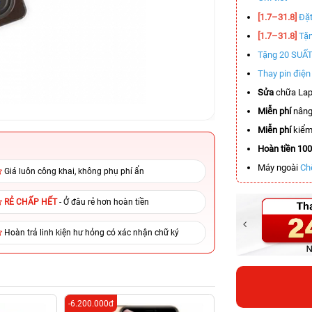
[1.7–31.8]
Đặt
[1.7–31.8]
Tặn
Tặng 20 SUẤ
Thay pin điệ
Sửa
chữa Lap
Miễn phí
nâng
Miễn phí
kiểm 
Hoàn tiền 10
Máy ngoài
Ch
Giá luôn công khai, không phụ phí ẩn
RẺ CHẤP HẾT
- Ở đâu rẻ hơn hoàn tiền
Hoàn trả linh kiện hư hỏng có xác nhận chữ ký
-6.200.000đ
-4.100.000đ