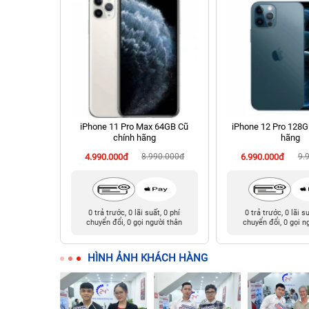
 Cũ chính
iPhone 11 Pro Max 64GB Cũ
iPhone 12 Pro 128G
chính hãng
hãng
90.000đ
4.990.000đ
8.990.000đ
6.990.000đ
9.
t, 0 phí
0 trả trước, 0 lãi suất, 0 phí
0 trả trước, 0 lãi s
ười thân
chuyển đổi, 0 gọi người thân
chuyển đổi, 0 gọi n
HÌNH ẢNH KHÁCH HÀNG