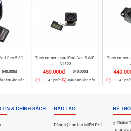
Pad Gen 5 3G
Thay camera sau iPad Gen 5 WiFi
Thay camera 
2
A1823
450.000đ
440.00
540.000đ
540.000đ
30 - 45 phút
30 - 45 phú
ảo hành vĩnh viễn
Bảo hành vĩnh viễn
 TIN & CHÍNH SÁCH
ĐÀO TẠO
HỆ TH
TRUNG T
u
Đăng ký học thử MIỄN PHÍ
TP. HCM
(Q