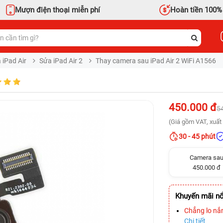
Mượn điện thoại miễn phí
Hoàn tiền 100%
 iPad Air
Sửa iPad Air 2
Thay camera sau iPad Air 2 WiFi A1566
450.000 đ
5
(Giá gồm VAT, xuất 
30 - 45 phút
Camera sa
450.000 đ
Khuyến mãi nổ
Chẳng lo nắ
Chi tiết