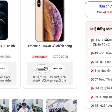
Sửa chữ
Giá
24.00
13
Hệ thống Sh
TRUNG TÂM SỬ
(Quận 10 cũ)
B Cũ chính
iPhone XS 64GB Cũ chính hãng
iPhone 11 256GB C
249 -251 Trần
990.000đ
3.590.000đ
9.790.000đ
4.890.000đ
8
733 Hậu Giang
481A Nguyễn T
uất, 0 phí
0 trả trước, 0 lãi suất, 0 phí
0 trả trước, 0 lãi 
507 Tùng Thiệ
gười thân
chuyển đổi, 0 gọi người thân
chuyển đổi, 0 gọi 
23M Nguyễn Ản
389 Quang Tru
625 - 625A Âu