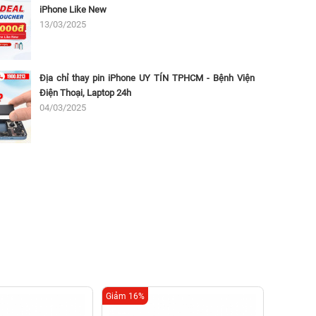
iPhone Like New
13/03/2025
Địa chỉ thay pin iPhone UY TÍN TPHCM - Bệnh Viện
Điện Thoại, Laptop 24h
04/03/2025
Giảm 16%
Giảm 16%
Thay c