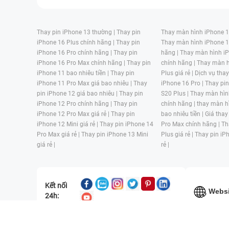
Thay pin iPhone 13 thường |
Thay pin
Thay màn hình iPhone 15
iPhone 16 Plus chính hãng |
Thay pin
Thay màn hình iPhone 1
iPhone 16 Pro chính hãng |
Thay pin
hãng |
Thay màn hình iP
iPhone 16 Pro Max chính hãng |
Thay pin
chính hãng |
Thay màn h
iPhone 11 bao nhiêu tiền |
Thay pin
Plus giá rẻ |
Dịch vụ tha
iPhone 11 Pro Max giá bao nhiêu |
Thay
iPhone 16 Pro |
Thay pi
pin iPhone 12 giá bao nhiêu |
Thay pin
S20 Plus |
Thay màn hìn
iPhone 12 Pro chính hãng |
Thay pin
chính hãng |
thay màn h
iPhone 12 Pro Max giá rẻ |
Thay pin
bao nhiêu tiền |
Giá thay
iPhone 12 Mini giá rẻ |
Thay pin iPhone 14
Pro Max chính hãng |
Th
Pro Max giá rẻ |
Thay pin iPhone 13 Mini
Plus giá rẻ |
Thay pin iP
giá rẻ |
rẻ |
Kết nối
Websi
24h:
CÔNG TY TNHH MỘT THÀNH VIÊN ĐÀO TẠO KỸ THUẬT VÀ THƯƠN