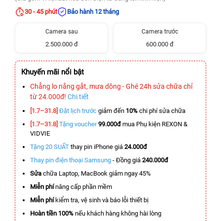
30 - 45 phút
Bảo hành 12 tháng
Camera sau
Camera trước
2.500.000 đ
600.000 đ
Khuyến mãi nổi bật
Chẳng lo nắng gắt, mưa dông - Ghé 24h sửa chữa chỉ
từ 24.000đ!
Chi tiết
[1.7–31.8]
Đặt lịch trước
giảm đến
10%
chi phí sửa chữa
[1.7–31.8]
Tặng voucher
99.000đ
mua Phụ kiện REXON &
VIDVIE
Tặng 20 SUẤT
thay pin iPhone giá
24.000đ
Thay pin điện thoại Samsung
- Đồng giá
240.000đ
Sửa
chữa Laptop, MacBook giảm ngay 45%
Miễn phí
nâng cấp phần mềm
Miễn phí
kiểm tra, vệ sinh và báo lỗi thiết bị
Hoàn tiền 100%
nếu khách hàng không hài lòng