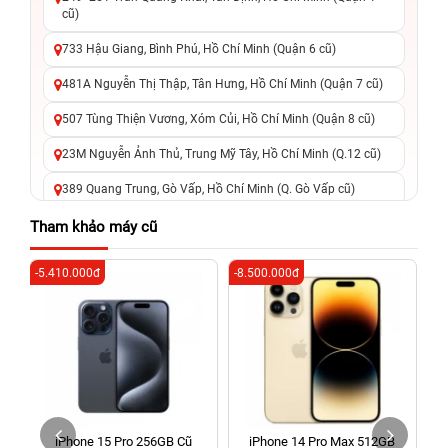
cũ)
733 Hậu Giang, Bình Phú, Hồ Chí Minh (Quận 6 cũ)
481A Nguyễn Thị Thập, Tân Hưng, Hồ Chí Minh (Quận 7 cũ)
507 Tùng Thiện Vương, Xóm Củi, Hồ Chí Minh (Quận 8 cũ)
23M Nguyễn Ảnh Thủ, Trung Mỹ Tây, Hồ Chí Minh (Q.12 cũ)
389 Quang Trung, Gò Vấp, Hồ Chí Minh (Q. Gò Vấp cũ)
625 - 625A Âu Cơ, Tân Phú, Hồ Chí Minh (Quận Tân Phú cũ)
Tham khảo máy cũ
326 Lê Văn Việt, Tăng Nhơn Phú, Hồ Chí Minh (Q.9 TP. Thủ
-5.410.000đ
-8.500.000đ
-5
Đức cũ)
256 Võ Văn Ngân, Thủ Đức, Hồ Chí Minh (Bình Thọ, TP. Thủ
Đức Cũ)
70 Nguyễn An Ninh, Dĩ An, Hồ Chí Minh (Bình Dương Cũ)
24h Vũng Tàu: 162A Ba Cu, Vũng Tàu, Hồ Chí Minh (TP. Vũng
Tàu cũ)
iPhone 15 Pro 256GB Cũ
iPhone 14 Pro Max 512GB