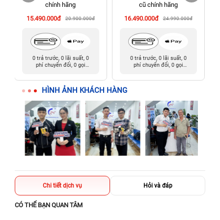
198 Hoàng Văn Thụ, Tân Sơn Nhất, Hồ Chí Minh (Tân Bình
chính hãng
cũ chính hãng
cũ)
15.490.000đ
16.490.000đ
20.900.000đ
24.990.000đ
0 trả trước, 0 lãi suất, 0
0 trả trước, 0 lãi suất, 0
phí chuyển đổi, 0 gọi
phí chuyển đổi, 0 gọi
người thân
người thân
HÌNH ẢNH KHÁCH HÀNG
Chi tiết dịch vụ
Hỏi và đáp
CÓ THỂ BẠN QUAN TÂM