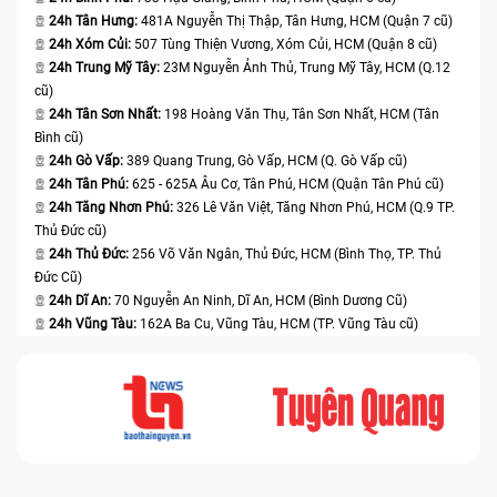
24h Tân Hưng:
481A Nguyễn Thị Thập, Tân Hưng, HCM (Quận 7 cũ)
24h Xóm Củi:
507 Tùng Thiện Vương, Xóm Củi, HCM (Quận 8 cũ)
24h Trung Mỹ Tây:
23M Nguyễn Ảnh Thủ, Trung Mỹ Tây, HCM (Q.12
cũ)
24h Tân Sơn Nhất:
198 Hoàng Văn Thụ, Tân Sơn Nhất, HCM (Tân
Bình cũ)
24h Gò Vấp:
389 Quang Trung, Gò Vấp, HCM (Q. Gò Vấp cũ)
24h Tân Phú:
625 - 625A Âu Cơ, Tân Phú, HCM (Quận Tân Phú cũ)
24h Tăng Nhơn Phú:
326 Lê Văn Việt, Tăng Nhơn Phú, HCM (Q.9 TP.
Thủ Đức cũ)
24h Thủ Đức:
256 Võ Văn Ngân, Thủ Đức, HCM (Bình Thọ, TP. Thủ
Đức Cũ)
24h Dĩ An:
70 Nguyễn An Ninh, Dĩ An, HCM (Bình Dương Cũ)
24h Vũng Tàu:
162A Ba Cu, Vũng Tàu, HCM (TP. Vũng Tàu cũ)