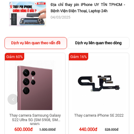
Địa chỉ thay pin iPhone UY TÍN TPHCM -
Bệnh Viện Điện Thoại, Laptop 24h
04/03/2025
Dịch vụ liên quan theo vấn đề
Dịch vụ liên quan theo dòng
Giảm 60%
Giảm 16%
Thay camera Samsung Galaxy
Thay camera iPhone SE 2022
S22 Ultra 5G (SM S908, SM
9080)
600.000đ
440.000đ
1.500.000đ
528.000đ