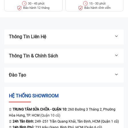
30 - 45 phút
15 - 30 phút
Bảo hành 12 tháng
Bảo hành vĩnh viễn
Thông Tin Liên Hệ
Thông Tin & Chính Sách
Đào Tạo
HỆ THỐNG SHOWROOM
TRUNG TÂM SỬA CHỮA - QUẬN 10:
260 Đường 3 Tháng 2, Phường
Hòa Hưng, TP. HCM
(Quận 10 cũ)
24h Tân Định:
249 -251 Trần Quang Khải, Tân Định, HCM (Quận 1 cũ)
24h Bình Phú:
733 Hậu Giang, Bình Phú, HCM (Quận 6 cũ)