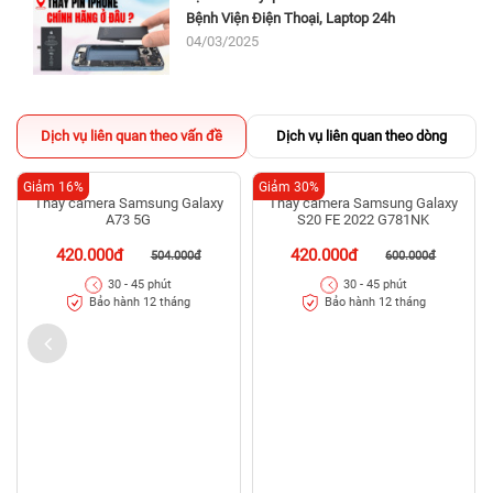
Bệnh Viện Điện Thoại, Laptop 24h
04/03/2025
Dịch vụ liên quan theo vấn đề
Dịch vụ liên quan theo dòng
Giảm 16%
Giảm 30%
Thay camera Samsung Galaxy
S20 FE 2022 G781NK
420.000đ
600.000đ
30 - 45 phút
Bảo hành 12 tháng
Thay camera Samsung Galaxy
A73 5G
420.000đ
504.000đ
30 - 45 phút