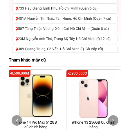
733 Hậu Giang, Bình Phú, Hồ Chí Minh (Quận 6 cũ)
481A Nguyễn Thị Thập, Tân Hưng, Hồ Chí Minh (Quận 7 cũ)
507 Tùng Thiện Vương, Xóm Củi, Hồ Chí Minh (Quận 8 cũ)
23M Nguyễn Ảnh Thủ, Trung Mỹ Tây, Hồ Chí Minh (Q.12 cũ)
389 Quang Trung, Gò Vấp, Hồ Chí Minh (Q. Gò Vấp cũ)
625 - 625A Âu Cơ, Tân Phú, Hồ Chí Minh (Quận Tân Phú cũ)
Tham khảo máy cũ
326 Lê Văn Việt, Tăng Nhơn Phú, Hồ Chí Minh (Q.9 TP. Thủ
-8.500.000đ
-2.900.000đ
-4
Đức cũ)
256 Võ Văn Ngân, Thủ Đức, Hồ Chí Minh (Bình Thọ, TP. Thủ
Đức Cũ)
70 Nguyễn An Ninh, Dĩ An, Hồ Chí Minh (Bình Dương Cũ)
24h Vũng Tàu: 162A Ba Cu, Vũng Tàu, Hồ Chí Minh (TP. Vũng
Tàu cũ)
iPhone 14 Pro Max 512GB
iPhone 13 256GB Cũ chính
198 Hoàng Văn Thụ, Tân Sơn Nhất, Hồ Chí Minh (Tân Bình
cũ chính hãng
hãng
cũ)