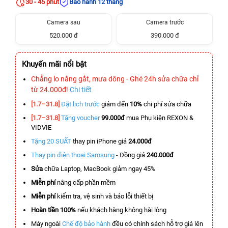
30 - 45 phút
Bảo hành 12 tháng
Camera sau
Camera trước
520.000 đ
390.000 đ
Khuyến mãi nổi bật
Chẳng lo nắng gắt, mưa dông - Ghé 24h sửa chữa chỉ
từ 24.000đ!
Chi tiết
[1.7–31.8]
Đặt lịch trước
giảm đến
10%
chi phí sửa chữa
[1.7–31.8]
Tặng voucher
99.000đ
mua Phụ kiện REXON &
VIDVIE
Tặng 20 SUẤT
thay pin iPhone giá
24.000đ
Thay pin điện thoại Samsung
- Đồng giá
240.000đ
Sửa
chữa Laptop, MacBook giảm ngay 45%
Miễn phí
nâng cấp phần mềm
Miễn phí
kiểm tra, vệ sinh và báo lỗi thiết bị
Hoàn tiền 100%
nếu khách hàng không hài lòng
Máy ngoài
Chế độ bảo hành
đều có chính sách hỗ trợ giá lên