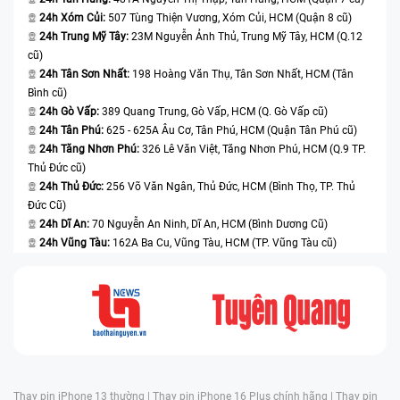
24h Xóm Củi:
507 Tùng Thiện Vương, Xóm Củi, HCM (Quận 8 cũ)
24h Trung Mỹ Tây:
23M Nguyễn Ảnh Thủ, Trung Mỹ Tây, HCM (Q.12
cũ)
24h Tân Sơn Nhất:
198 Hoàng Văn Thụ, Tân Sơn Nhất, HCM (Tân
Bình cũ)
24h Gò Vấp:
389 Quang Trung, Gò Vấp, HCM (Q. Gò Vấp cũ)
24h Tân Phú:
625 - 625A Âu Cơ, Tân Phú, HCM (Quận Tân Phú cũ)
24h Tăng Nhơn Phú:
326 Lê Văn Việt, Tăng Nhơn Phú, HCM (Q.9 TP.
Thủ Đức cũ)
24h Thủ Đức:
256 Võ Văn Ngân, Thủ Đức, HCM (Bình Thọ, TP. Thủ
Đức Cũ)
24h Dĩ An:
70 Nguyễn An Ninh, Dĩ An, HCM (Bình Dương Cũ)
24h Vũng Tàu:
162A Ba Cu, Vũng Tàu, HCM (TP. Vũng Tàu cũ)
Thay pin iPhone 13 thường |
Thay pin iPhone 16 Plus chính hãng |
Thay pin