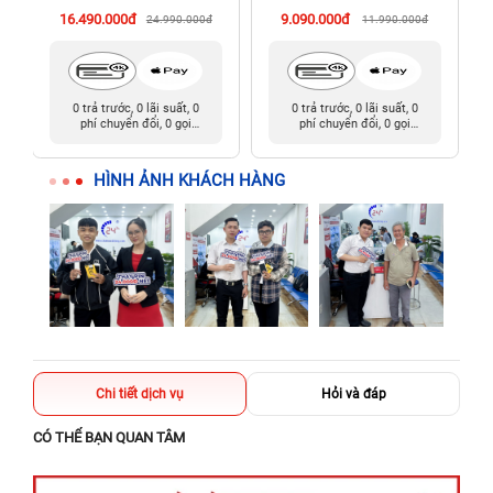
16.490.000đ
9.090.000đ
24.990.000đ
11.990.000đ
0 trả trước, 0 lãi suất, 0
0 trả trước, 0 lãi suất, 0
phí chuyển đổi, 0 gọi
phí chuyển đổi, 0 gọi
người thân
người thân
HÌNH ẢNH KHÁCH HÀNG
Chi tiết dịch vụ
Hỏi và đáp
CÓ THỂ BẠN QUAN TÂM