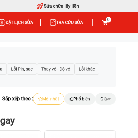
Sửa chữa lấy liền
0
ĐẶT LỊCH SỬA
TRA CỨU SỬA
Sắp xếp theo :
Mới nhất
Phổ biến
Giá
ngay