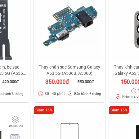
in, bẹ sạc
Thay chân sạc Samsung Galaxy
Thay kính c
3 5G (A536B,
A53 5G (A536B, A5360)
Galaxy A53 
)
350.000đ
150.00
420.000đ
550.000đ
30 - 45 phút
o hành 3 tháng
Bảo hành 6 tháng
Kiểm tra d
Giảm 16%
Giảm 16%