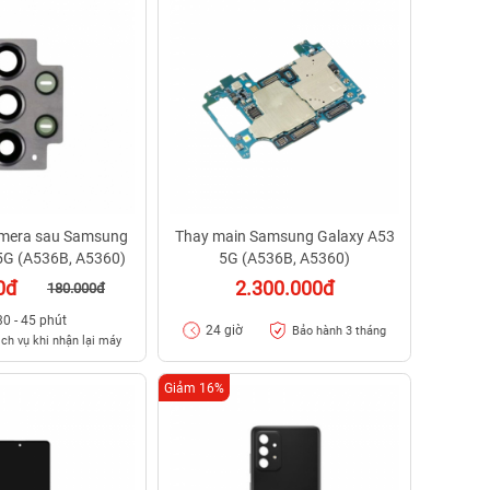
amera sau Samsung
Thay main Samsung Galaxy A53
5G (A536B, A5360)
5G (A536B, A5360)
0đ
2.300.000đ
180.000đ
30 - 45 phút
24 giờ
Bảo hành 3 tháng
ịch vụ khi nhận lại máy
Giảm 16%