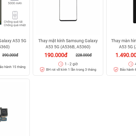
Galaxy A53 5G
Thay mặt kính Samsung Galaxy
Thay màn hì
5360)
A53 5G (A536B, A5360)
A53 5G 
190.000đ
1.490.0
390.000đ
228.000đ
1 - 2 giờ
ảo hành 15 tháng
BH rơi vỡ kính 1 lần trong 3 tháng
Bảo hành 6