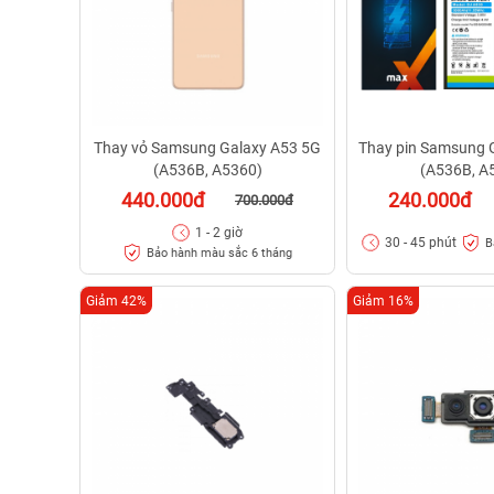
Thay vỏ Samsung Galaxy A53 5G
Thay pin Samsung 
(A536B, A5360)
(A536B, A
440.000đ
240.000đ
700.000đ
1 - 2 giờ
30 - 45 phút
B
Bảo hành màu sắc 6 tháng
Giảm 42%
Giảm 16%