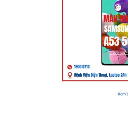
Xem t