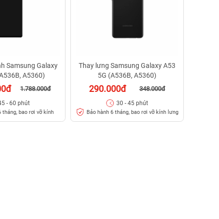
nh Samsung Galaxy
Thay lưng Samsung Galaxy A53
(A536B, A5360)
5G (A536B, A5360)
00đ
290.000đ
1.788.000đ
348.000đ
45 - 60 phút
30 - 45 phút
 tháng, bao rơi vỡ kính
Bảo hành 6 tháng, bao rơi vỡ kính lưng