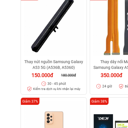
Thay nút nguồn Samsung Galaxy
Thay dây nối Ma
A53 5G (A536B, A5360)
Samsung Galaxy A5
A5360
150.000đ
350.000đ
180.000đ
30 - 45 phút
24 giờ
Bả
Kiểm tra dịch vụ khi nhận lại máy
Giảm 37%
Giảm 38%