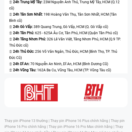
24h Trung Mỹ Tây:
23M Nguyễn Ảnh Thủ, Trung Mỹ Tây, HCM (Q.12
cũ)
24h Tân Sơn Nhất:
198 Hoàng Văn Thụ, Tân Sơn Nhất, HCM (Tân
Bình cũ)
24h Gò Vấp:
389 Quang Trung, Gò Vấp, HCM (Q. Gò Vấp cũ)
24h Tân Phú:
625 - 625A Âu Cơ, Tân Phú, HCM (Quận Tân Phú cũ)
24h Tăng Nhơn Phú:
326 Lê Văn Việt, Tăng Nhơn Phú, HCM (Q.9 TP.
Thủ Đức cũ)
24h Thủ Đức:
256 Võ Văn Ngân, Thủ Đức, HCM (Bình Thọ, TP. Thủ
Đức Cũ)
24h Dĩ An:
70 Nguyễn An Ninh, Dĩ An, HCM (Bình Dương Cũ)
24h Vũng Tàu:
162A Ba Cu, Vũng Tàu, HCM (TP. Vũng Tàu cũ)
Thay pin iPhone 13 thường |
Thay pin iPhone 16 Plus chính hãng |
Thay pin
iPhone 16 Pro chính hãng |
Thay pin iPhone 16 Pro Max chính hãng |
Thay