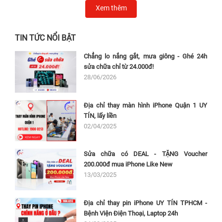
Xem thêm
TIN TỨC NỔI BẬT
Chẳng lo nắng gắt, mưa giông - Ghé 24h
sửa chữa chỉ từ 24.000đ!
28/06/2026
Địa chỉ thay màn hình iPhone Quận 1 UY
TÍN, lấy liền
02/04/2025
Sửa chữa có DEAL - TẶNG Voucher
200.000đ mua iPhone Like New
13/03/2025
Địa chỉ thay pin iPhone UY TÍN TPHCM -
Bệnh Viện Điện Thoại, Laptop 24h