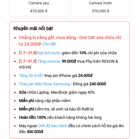
Camera sau
Camera trước
470.000 đ
370.000 đ
Khuyến mãi nổi bật
Chẳng lo nắng gắt, mưa dông - Ghé 24h sửa chữa chỉ
từ 24.000đ!
Chi tiết
[1.7–31.8]
Đặt lịch trước
giảm đến
10%
chi phí sửa chữa
[1.7–31.8]
Tặng voucher
99.000đ
mua Phụ kiện REXON &
VIDVIE
Tặng 20 SUẤT
thay pin iPhone giá
24.000đ
Thay pin điện thoại Samsung
- Đồng giá
240.000đ
Sửa
chữa Laptop, MacBook giảm ngay 45%
Miễn phí
nâng cấp phần mềm
Miễn phí
kiểm tra, vệ sinh và báo lỗi thiết bị
Hoàn tiền 100%
nếu khách hàng không hài lòng
Máy ngoài
Chế độ bảo hành
đều có chính sách hỗ trợ giá lên
đến
300.000đ