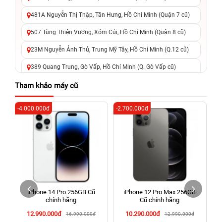
481A Nguyễn Thị Thập, Tân Hưng, Hồ Chí Minh (Quận 7 cũ)
507 Tùng Thiện Vương, Xóm Củi, Hồ Chí Minh (Quận 8 cũ)
23M Nguyễn Ảnh Thủ, Trung Mỹ Tây, Hồ Chí Minh (Q.12 cũ)
389 Quang Trung, Gò Vấp, Hồ Chí Minh (Q. Gò Vấp cũ)
625 - 625A Âu Cơ, Tân Phú, Hồ Chí Minh (Quận Tân Phú cũ)
Tham khảo máy cũ
326 Lê Văn Việt, Tăng Nhơn Phú, Hồ Chí Minh (Q.9 TP. Thủ
-4.000.000đ
-2.700.000đ
-6
Đức cũ)
256 Võ Văn Ngân, Thủ Đức, Hồ Chí Minh (Bình Thọ, TP. Thủ
Đức Cũ)
70 Nguyễn An Ninh, Dĩ An, Hồ Chí Minh (Bình Dương Cũ)
24h Vũng Tàu: 162A Ba Cu, Vũng Tàu, Hồ Chí Minh (TP. Vũng
Tàu cũ)
iPhone 14 Pro 256GB Cũ
iPhone 12 Pro Max 256GB
198 Hoàng Văn Thụ, Tân Sơn Nhất, Hồ Chí Minh (Tân Bình
chính hãng
Cũ chính hãng
cũ)
12.990.000đ
10.290.000đ
16.990.000đ
12.990.000đ