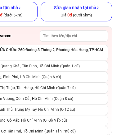
a tận nhà
Sửa giao nhận tại nhà
0đ
(dưới 5km)
Giá
0đ
(dưới 5km)
owroom
A CHỮA: 260 Đường 3 Tháng 2, Phường Hòa Hưng, TP.HCM
B Cũ chính
iPhone 16 Pro 128GB Cũ chính
iPhone 14 128GB C
hãng
 Quang Khải, Tân Định, Hồ Chí Minh (Quận 1 cũ)
.290.000đ
17.990.000đ
22.990.000đ
8.090.000đ
1
, Bình Phú, Hồ Chí Minh (Quận 6 cũ)
hị Thập, Tân Hưng, Hồ Chí Minh (Quận 7 cũ)
suất, 0 phí
0 trả trước, 0 lãi suất, 0 phí
0 trả trước, 0 lãi
n Vương, Xóm Củi, Hồ Chí Minh (Quận 8 cũ)
người thân
chuyển đổi, 0 gọi người thân
chuyển đổi, 0 gọi
h Thủ, Trung Mỹ Tây, Hồ Chí Minh (Q.12 cũ)
ng, Gò Vấp, Hồ Chí Minh (Q. Gò Vấp cũ)
 Cơ, Tân Phú, Hồ Chí Minh (Quận Tân Phú cũ)