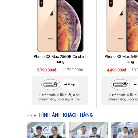
 Cũ chính
iPhone XS Max 256GB Cũ chính
iPhone XS Max 64G
hãng
hãng
90.000đ
5.790.000đ
11.790.000đ
4.490.000đ
10.
t, 0 phí
0 trả trước, 0 lãi suất, 0 phí
0 trả trước, 0 lãi s
ười thân
chuyển đổi, 0 gọi người thân
chuyển đổi, 0 gọi n
HÌNH ẢNH KHÁCH HÀNG