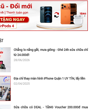
ệt, Tăng Nhơn Phú, Hồ Chí Minh (Q.9 TP. Thủ Đức cũ)
ân, Thủ Đức, Hồ Chí Minh (Bình Thọ, TP. Thủ Đức Cũ)
Ninh, Dĩ An, Hồ Chí Minh (Bình Dương Cũ)
 162A Ba Cu, Vũng Tàu, Hồ Chí Minh (TP. Vũng Tàu cũ)
 Thụ, Tân Sơn Nhất, Hồ Chí Minh (Tân Bình cũ)
ẬT
Chẳng lo nắng gắt, mưa giông - Ghé 24h sửa chữa chỉ
từ 24.000đ!
28/06/2026
Địa chỉ thay màn hình iPhone Quận 1 UY TÍN, lấy liền
02/04/2025
Sửa chữa có DEAL - TẶNG Voucher 200.000đ mua