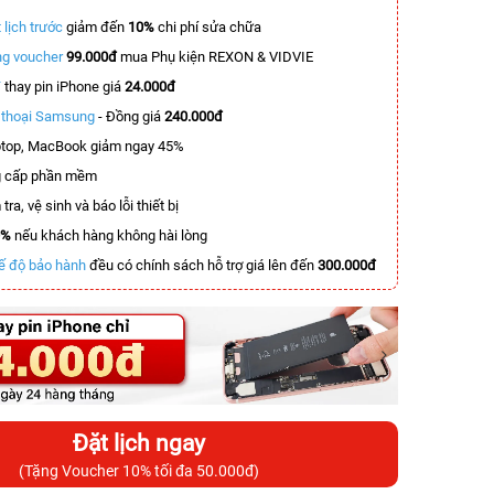
 lịch trước
giảm đến
10%
chi phí sửa chữa
g voucher
99.000đ
mua Phụ kiện REXON & VIDVIE
T
thay pin iPhone giá
24.000đ
n thoại Samsung
- Đồng giá
240.000đ
top, MacBook giảm ngay 45%
 cấp phần mềm
tra, vệ sinh và báo lỗi thiết bị
0%
nếu khách hàng không hài lòng
ế độ bảo hành
đều có chính sách hỗ trợ giá lên đến
300.000đ
Đặt lịch ngay
(Tặng Voucher 10% tối đa 50.000đ)
-5.000.000đ
-8.300.000đ