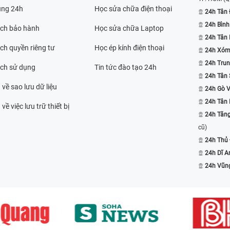
ụng 24h
Học sửa chữa điện thoại
24h Tân 
24h Bình
ách bảo hành
Học sửa chữa Laptop
24h Tân
ch quyền riêng tư
Học ép kính điện thoại
24h Xóm
24h Trun
ách sử dụng
Tin tức đào tạo 24h
24h Tân 
 về sao lưu dữ liệu
24h Gò 
24h Tân
về việc lưu trữ thiết bị
24h Tăn
cũ)
24h Thủ
24h Dĩ A
24h Vũn