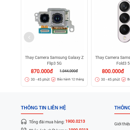
Thay Camera Samsung Galaxy Z
Thay Camera Sams
Flip3 5G
Fold3 
870.000đ
800.000đ
1.044.000đ
30 - 45 phút
30 - 45 phút
Bảo hành 12 tháng
B
THÔNG TIN LIÊN HỆ
THÔNG
1900.0213
Tổng đài mua hàng:
Giới thiệ
1900.0213