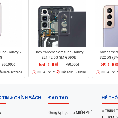
ung Galaxy Z
Thay camera Samsung Galaxy
Thay camer
5G
S21 FE 5G SM G990B
S22 5G (SM
650.000đ
890.00
960.000đ
750.000đ
30 - 45 phút
30 - 45 phú
ảo hành 12 tháng
Bảo hành 12 tháng
 TIN & CHÍNH SÁCH
ĐÀO TẠO
HỆ TH
TRUNG T
u
Đăng ký học thử MIỄN PHÍ
TP. HCM
(Q