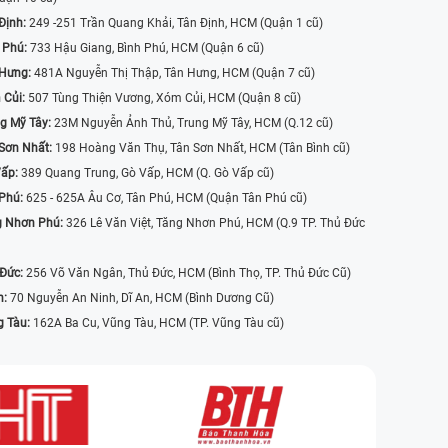
Định:
249 -251 Trần Quang Khải, Tân Định, HCM (Quận 1 cũ)
 Phú:
733 Hậu Giang, Bình Phú, HCM (Quận 6 cũ)
 Hưng:
481A Nguyễn Thị Thập, Tân Hưng, HCM (Quận 7 cũ)
 Củi:
507 Tùng Thiện Vương, Xóm Củi, HCM (Quận 8 cũ)
g Mỹ Tây:
23M Nguyễn Ảnh Thủ, Trung Mỹ Tây, HCM (Q.12 cũ)
Sơn Nhất:
198 Hoàng Văn Thụ, Tân Sơn Nhất, HCM (Tân Bình cũ)
Vấp:
389 Quang Trung, Gò Vấp, HCM (Q. Gò Vấp cũ)
 Phú:
625 - 625A Âu Cơ, Tân Phú, HCM (Quận Tân Phú cũ)
g Nhơn Phú:
326 Lê Văn Việt, Tăng Nhơn Phú, HCM (Q.9 TP. Thủ Đức
 Đức:
256 Võ Văn Ngân, Thủ Đức, HCM (Bình Thọ, TP. Thủ Đức Cũ)
n:
70 Nguyễn An Ninh, Dĩ An, HCM (Bình Dương Cũ)
g Tàu:
162A Ba Cu, Vũng Tàu, HCM (TP. Vũng Tàu cũ)