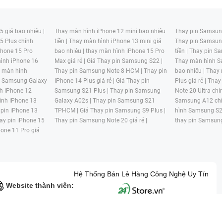
 giá bao nhiêu |
Thay màn hình iPhone 12 mini bao nhiêu
Thay pin Samsung
5 Plus chính
tiền |
Thay màn hình iPhone 13 mini giá
Thay pin Samsun
hone 15 Pro
bao nhiêu |
thay màn hình iPhone 15 Pro
tiền |
Thay pin Sa
ình iPhone 16
Max giá rẻ |
Giá Thay pin Samsung S22 |
Thay màn hình S
y màn hình
Thay pin Samsung Note 8 HCM |
Thay pin
bao nhiêu |
Thay
n Samsung Galaxy
iPhone 14 Plus giá rẻ |
Giá Thay pin
Plus giá rẻ |
Thay
h iPhone 12
Samsung S21 Plus |
Thay pin Samsung
Note 20 Ultra chí
ình iPhone 13
Galaxy A02s |
Thay pin Samsung S21
Samsung A12 chí
 pin iPhone 13
TPHCM |
Giá Thay pin Samsung S9 Plus |
hình Samsung S2
ay pin iPhone 15
Thay pin Samsung Note 20 giá rẻ |
thay pin Samsung
hone 11 Pro giá
Hệ Thống Bán Lẻ Hàng Công Nghệ Uy Tín
Website thành viên:
G MẠI HAI BỐN GIỜ Mã số thuế: 0305245702 Địa chỉ: 122/12G Tạ uyê