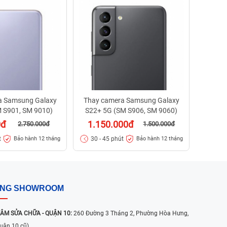
S22 Ult
60
30 - 
a Samsung Galaxy
Thay camera Samsung Galaxy
 S901, SM 9010)
S22+ 5G (SM S906, SM 9060)
0đ
1.150.000đ
2.750.000đ
1.500.000đ
t
30 - 45 phút
Bảo hành 12 tháng
Bảo hành 12 tháng
ỐNG SHOWROOM
ÂM SỬA CHỮA - QUẬN 10:
260 Đường 3 Tháng 2, Phường Hòa Hưng,
uận 10 cũ)