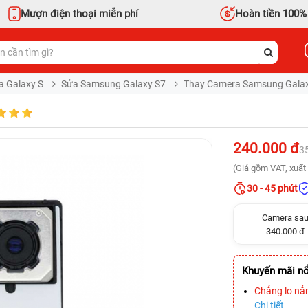
Mượn điện thoại miễn phí
Hoàn tiền 100%
a Galaxy S
Sửa Samsung Galaxy S7
Thay Camera Samsung Galax
240.000 đ
3
(Giá gồm VAT, xuất 
30 - 45 phút
Camera sa
340.000 đ
Khuyến mãi nổ
Chẳng lo nắ
Chi tiết