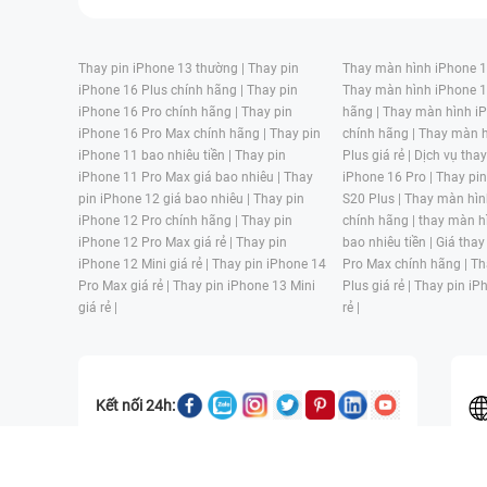
Thay pin iPhone 13 thường |
Thay pin
Thay màn hình iPhone 15
iPhone 16 Plus chính hãng |
Thay pin
Thay màn hình iPhone 1
iPhone 16 Pro chính hãng |
Thay pin
hãng |
Thay màn hình iP
iPhone 16 Pro Max chính hãng |
Thay pin
chính hãng |
Thay màn h
iPhone 11 bao nhiêu tiền |
Thay pin
Plus giá rẻ |
Dịch vụ tha
iPhone 11 Pro Max giá bao nhiêu |
Thay
iPhone 16 Pro |
Thay pi
pin iPhone 12 giá bao nhiêu |
Thay pin
S20 Plus |
Thay màn hìn
iPhone 12 Pro chính hãng |
Thay pin
chính hãng |
thay màn h
iPhone 12 Pro Max giá rẻ |
Thay pin
bao nhiêu tiền |
Giá thay
iPhone 12 Mini giá rẻ |
Thay pin iPhone 14
Pro Max chính hãng |
Th
Pro Max giá rẻ |
Thay pin iPhone 13 Mini
Plus giá rẻ |
Thay pin iP
giá rẻ |
rẻ |
Kết nối 24h:
CÔNG TY TNHH MỘT THÀNH VIÊN ĐÀO TẠO KỸ THUẬT VÀ THƯƠN