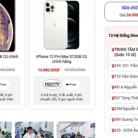
Sửa chữ
Giá
24.00
13
Hệ thống Sh
TRUNG TÂM SỬ
(Quận 10 cũ)
B Cũ chính
iPhone 12 Pro Max 512GB Cũ
iPhone 8 Plus 64G
chính hãng
hãng
249 -251 Trần
990.000đ
10.890.000đ
13.990.000đ
2.590.000đ
8
733 Hậu Giang
481A Nguyễn T
uất, 0 phí
0 trả trước, 0 lãi suất, 0 phí
0 trả trước, 0 lãi 
507 Tùng Thiệ
gười thân
chuyển đổi, 0 gọi người thân
chuyển đổi, 0 gọi 
23M Nguyễn Ản
389 Quang Tru
625 - 625A Âu