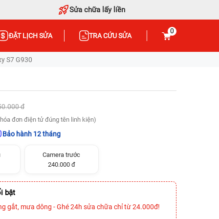
Sửa chữa lấy liền
0
ĐẶT LỊCH SỬA
TRA CỨU SỬA
y S7 G930
50.000 đ
hóa đơn điện tử đúng tên linh kiện)
Bảo hành 12 tháng
u
Camera trước
240.000 đ
i bật
ng gắt, mưa dông - Ghé 24h sửa chữa chỉ từ 24.000đ!