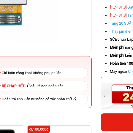
[1.7–31.8]
Đặt
[1.7–31.8]
Tặn
Tặng 20 SUẤ
Thay pin điệ
Sửa
chữa Lap
Miễn phí
nâng
Miễn phí
kiểm 
Hoàn tiền 10
Máy ngoài
Ch
Giá luôn công khai, không phụ phí ẩn
RẺ CHẤP HẾT
- Ở đâu rẻ hơn hoàn tiền
Hoàn trả linh kiện hư hỏng có xác nhận chữ ký
-3.100.000đ
-5.700.000đ