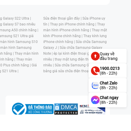
 Galaxy S22 Ultra |
Sửa điện thoại gần đây |
Sửa iPhone uy
g Galaxy S7 bao nhiêu
tín |
Thay pin iPhone chính hãng |
Thay
msung A50 chính hãng |
màn hình iPhone chính hãng |
Thay mặt
amsung S21 Ultra giá
kính iPhone chính hãng |
Thay kính lưng
 màn hình Samsung S10
iPhone chính hãng |
Sửa chữa Samsung
 màn hình Samsung
Galaxy J |
Sửa chữa Samsung Galaxy
nh hãng |
Thay màn hình
Note |
ép lại kính điện thoại giá bao
Quay về
đầu trang
nh hãng |
Thay màn
nhiêu |
thay mặt lưng điện thoại giá bao
0 Plus chính hãng |
Giá
nhiêu |
Sửa chữa Samsung Galaxy S |
1900.0213
 S21 Ultra |
bảng giá sửa chữa điện thoại samsung |
(8h - 22h)
Chat Zalo
(8h - 22h)
Chat ngay
(8h - 22h)
n, Phường 4, Quận 11, Thành phố Hồ Chí Minh, Việt Nam