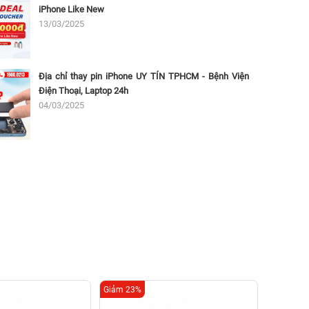
iPhone Like New
13/03/2025
Địa chỉ thay pin iPhone UY TÍN TPHCM - Bệnh Viện
Điện Thoại, Laptop 24h
04/03/2025
Giảm 23%
Giảm 60%
Thay 