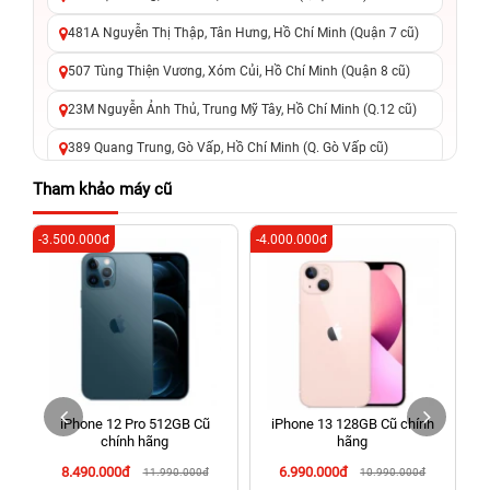
481A Nguyễn Thị Thập, Tân Hưng, Hồ Chí Minh (Quận 7 cũ)
507 Tùng Thiện Vương, Xóm Củi, Hồ Chí Minh (Quận 8 cũ)
23M Nguyễn Ảnh Thủ, Trung Mỹ Tây, Hồ Chí Minh (Q.12 cũ)
389 Quang Trung, Gò Vấp, Hồ Chí Minh (Q. Gò Vấp cũ)
625 - 625A Âu Cơ, Tân Phú, Hồ Chí Minh (Quận Tân Phú cũ)
Tham khảo máy cũ
326 Lê Văn Việt, Tăng Nhơn Phú, Hồ Chí Minh (Q.9 TP. Thủ
-3.500.000đ
-4.000.000đ
-3
Đức cũ)
256 Võ Văn Ngân, Thủ Đức, Hồ Chí Minh (Bình Thọ, TP. Thủ
Đức Cũ)
70 Nguyễn An Ninh, Dĩ An, Hồ Chí Minh (Bình Dương Cũ)
24h Vũng Tàu: 162A Ba Cu, Vũng Tàu, Hồ Chí Minh (TP. Vũng
Tàu cũ)
iPhone 12 Pro 512GB Cũ
iPhone 13 128GB Cũ chính
198 Hoàng Văn Thụ, Tân Sơn Nhất, Hồ Chí Minh (Tân Bình
chính hãng
hãng
cũ)
8.490.000đ
6.990.000đ
11.990.000đ
10.990.000đ