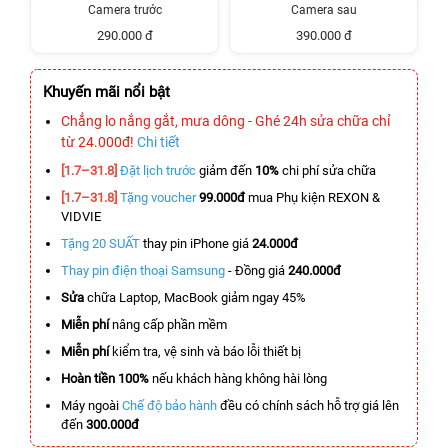
Camera trước
Camera sau
290.000 đ
390.000 đ
Khuyến mãi nổi bật
Chẳng lo nắng gắt, mưa dông - Ghé 24h sửa chữa chỉ
từ 24.000đ!
Chi tiết
[1.7–31.8]
Đặt lịch trước
giảm đến
10%
chi phí sửa chữa
[1.7–31.8]
Tặng voucher
99.000đ
mua Phụ kiện REXON &
VIDVIE
Tặng 20 SUẤT
thay pin iPhone giá
24.000đ
Thay pin điện thoại Samsung
- Đồng giá
240.000đ
Sửa
chữa Laptop, MacBook giảm ngay 45%
Miễn phí
nâng cấp phần mềm
Miễn phí
kiểm tra, vệ sinh và báo lỗi thiết bị
Hoàn tiền 100%
nếu khách hàng không hài lòng
Máy ngoài
Chế độ bảo hành
đều có chính sách hỗ trợ giá lên
đến
300.000đ