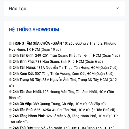
Đào Tạo
HỆ THỐNG SHOWROOM
TRUNG TÂM SỬA CHỮA - QUẬN 10:
260 Đường 3 Tháng 2, Phường
Hòa Hưng, TP. HCM
(Quận 10 cũ)
24h Tân Định:
249 -251 Trần Quang Khải, Tân Định, HCM (Quận 1 cũ)
24h Bình Phú:
733 Hậu Giang, Bình Phú, HCM (Quận 6 cũ)
24h Tân Hưng:
481A Nguyễn Thị Thập, Tân Hưng, HCM (Quận 7 cũ)
24h Xóm Củi:
507 Tùng Thiện Vương, Xóm Củi, HCM (Quận 8 cũ)
24h Trung Mỹ Tây:
23M Nguyễn Ảnh Thủ, Trung Mỹ Tây, HCM (Q.12
cũ)
24h Tân Sơn Nhất:
198 Hoàng Văn Thụ, Tân Sơn Nhất, HCM (Tân
Bình cũ)
24h Gò Vấp:
389 Quang Trung, Gò Vấp, HCM (Q. Gò Vấp cũ)
24h Tân Phú:
625 - 625A Âu Cơ, Tân Phú, HCM (Quận Tân Phú cũ)
24h Tăng Nhơn Phú:
326 Lê Văn Việt, Tăng Nhơn Phú, HCM (Q.9 TP.
Thủ Đức cũ)
24h Thủ Đức:
256 Võ Văn Ngân, Thủ Đức, HCM (Bình Thọ, TP. Thủ