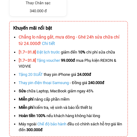
Thay Chân sạc
340.000 đ
Khuyến mãi nổi bật
Chẳng lo nắng gắt, mưa dông - Ghé 24h sửa chữa chỉ
từ 24.000đ!
Chi tiết
[1.7–31.8]
Đặt lịch trước
giảm đến
10%
chi phí sửa chữa
[1.7–31.8]
Tặng voucher
99.000đ
mua Phụ kiện REXON &
VIDVIE
Tặng 20 SUẤT
thay pin iPhone giá
24.000đ
Thay pin điện thoại Samsung
- Đồng giá
240.000đ
Sửa
chữa Laptop, MacBook giảm ngay 45%
Miễn phí
nâng cấp phần mềm
Miễn phí
kiểm tra, vệ sinh và báo lỗi thiết bị
Hoàn tiền 100%
nếu khách hàng không hài lòng
Máy ngoài
Chế độ bảo hành
đều có chính sách hỗ trợ giá lên
đến
300.000đ