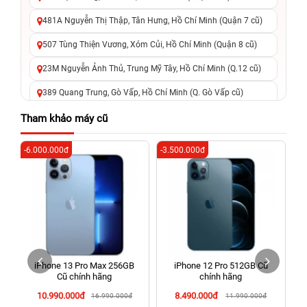
481A Nguyễn Thị Thập, Tân Hưng, Hồ Chí Minh (Quận 7 cũ)
507 Tùng Thiện Vương, Xóm Củi, Hồ Chí Minh (Quận 8 cũ)
23M Nguyễn Ảnh Thủ, Trung Mỹ Tây, Hồ Chí Minh (Q.12 cũ)
389 Quang Trung, Gò Vấp, Hồ Chí Minh (Q. Gò Vấp cũ)
625 - 625A Âu Cơ, Tân Phú, Hồ Chí Minh (Quận Tân Phú cũ)
Tham khảo máy cũ
326 Lê Văn Việt, Tăng Nhơn Phú, Hồ Chí Minh (Q.9 TP. Thủ
-6.000.000đ
-3.500.000đ
-4
Đức cũ)
256 Võ Văn Ngân, Thủ Đức, Hồ Chí Minh (Bình Thọ, TP. Thủ
Đức Cũ)
70 Nguyễn An Ninh, Dĩ An, Hồ Chí Minh (Bình Dương Cũ)
24h Vũng Tàu: 162A Ba Cu, Vũng Tàu, Hồ Chí Minh (TP. Vũng
Tàu cũ)
iPhone 13 Pro Max 256GB
iPhone 12 Pro 512GB Cũ
198 Hoàng Văn Thụ, Tân Sơn Nhất, Hồ Chí Minh (Tân Bình
Cũ chính hãng
chính hãng
cũ)
10.990.000đ
8.490.000đ
16.990.000đ
11.990.000đ