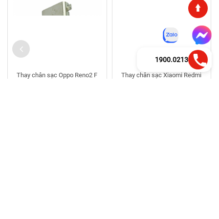
1900.0213
Thay chân sạc Oppo Reno2 F
Thay chân sạc Xiaomi Redmi
Note 9 Pro
340.000đ
400.000đ
408.000đ
480.000đ
30 - 45 phút
30 - 45 phút
Bảo hành 6 tháng
Bảo hành 6 tháng
Thông Tin Liên Hệ
Thông Tin & Chính Sách