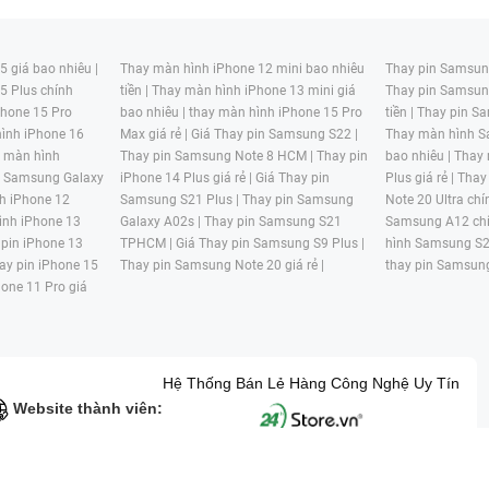
 giá bao nhiêu |
Thay màn hình iPhone 12 mini bao nhiêu
Thay pin Samsung
5 Plus chính
tiền |
Thay màn hình iPhone 13 mini giá
Thay pin Samsun
hone 15 Pro
bao nhiêu |
thay màn hình iPhone 15 Pro
tiền |
Thay pin Sa
ình iPhone 16
Max giá rẻ |
Giá Thay pin Samsung S22 |
Thay màn hình S
y màn hình
Thay pin Samsung Note 8 HCM |
Thay pin
bao nhiêu |
Thay
n Samsung Galaxy
iPhone 14 Plus giá rẻ |
Giá Thay pin
Plus giá rẻ |
Thay
h iPhone 12
Samsung S21 Plus |
Thay pin Samsung
Note 20 Ultra chí
ình iPhone 13
Galaxy A02s |
Thay pin Samsung S21
Samsung A12 chí
 pin iPhone 13
TPHCM |
Giá Thay pin Samsung S9 Plus |
hình Samsung S2
ay pin iPhone 15
Thay pin Samsung Note 20 giá rẻ |
thay pin Samsung
hone 11 Pro giá
Hệ Thống Bán Lẻ Hàng Công Nghệ Uy Tín
Website thành viên:
G MẠI HAI BỐN GIỜ Mã số thuế: 0305245702 Địa chỉ: 122/12G Tạ uyê