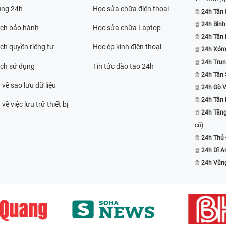
ụng 24h
Học sửa chữa điện thoại
24h Tân 
24h Bình
ách bảo hành
Học sửa chữa Laptop
24h Tân
ch quyền riêng tư
Học ép kính điện thoại
24h Xóm
24h Trun
ách sử dụng
Tin tức đào tạo 24h
24h Tân 
 về sao lưu dữ liệu
24h Gò 
24h Tân
về việc lưu trữ thiết bị
24h Tăn
cũ)
24h Thủ
24h Dĩ A
24h Vũn