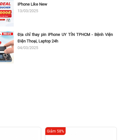
iPhone Like New
13/03/2025
Địa chỉ thay pin iPhone UY TÍN TPHCM - Bệnh Viện
Điện Thoại, Laptop 24h
04/03/2025
Giảm 58%
Giảm 58%
Thay 