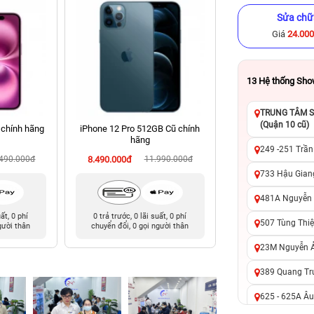
Sửa chữ
Giá
24.00
13
Hệ thống Sh
TRUNG TÂM SỬ
(Quận 10 cũ)
 chính hãng
iPhone 12 Pro 512GB Cũ chính
iPhone 14 Plus 128
hãng
hãng
249 -251 Trần
.490.000đ
8.490.000đ
11.990.000đ
9.490.000đ
13
733 Hậu Giang
481A Nguyễn T
uất, 0 phí
0 trả trước, 0 lãi suất, 0 phí
0 trả trước, 0 lãi 
507 Tùng Thiệ
gười thân
chuyển đổi, 0 gọi người thân
chuyển đổi, 0 gọi 
23M Nguyễn Ản
389 Quang Tru
625 - 625A Âu