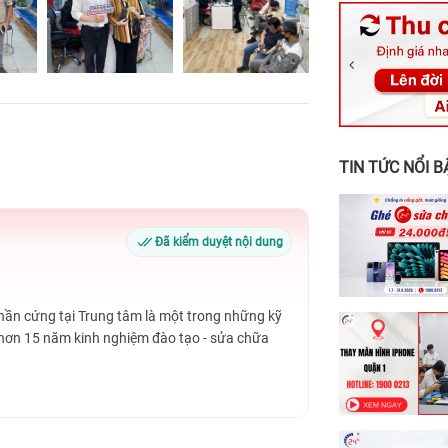
326 Lê Văn Vi
256 Võ Văn Ng
70 Nguyễn An 
24h Vũng Tàu:
198 Hoàng Văn
TIN TỨC NỔI B
Đã kiểm duyệt nội dung
Phần cứng tại Trung tâm là một trong những kỹ
 hơn 15 năm kinh nghiệm đào tạo - sửa chữa