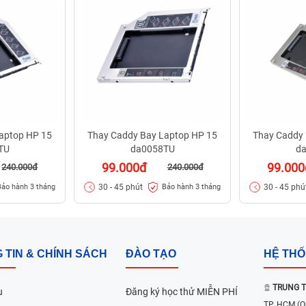
aptop HP 15
Thay Caddy Bay Laptop HP 15
Thay Caddy 
TU
da0058TU
d
99.000đ
99.000
240.000đ
240.000đ
30 - 45 phút
30 - 45 phú
Bảo hành 3 tháng
Bảo hành 3 tháng
 TIN & CHÍNH SÁCH
ĐÀO TẠO
HỆ TH
TRUNG T
u
Đăng ký học thử MIỄN PHÍ
TP. HCM
(Q