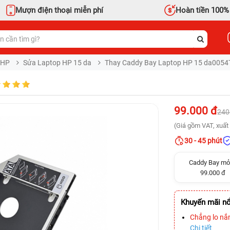
Mượn điện thoại miễn phí
Hoàn tiền 100%
 HP
Sửa Laptop HP 15 da
Thay Caddy Bay Laptop HP 15 da0054
99.000 đ
240
(Giá gồm VAT, xuất 
30 - 45 phút
Caddy Bay m
99.000 đ
Khuyến mãi nổ
Chẳng lo nắ
Chi tiết