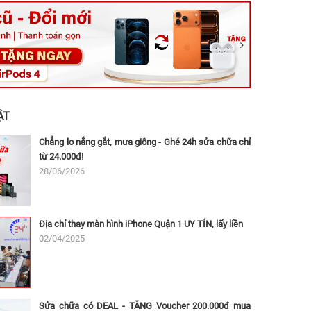
ệt, Tăng Nhơn Phú, Hồ Chí Minh (Q.9 TP. Thủ Đức cũ)
ân, Thủ Đức, Hồ Chí Minh (Bình Thọ, TP. Thủ Đức Cũ)
Ninh, Dĩ An, Hồ Chí Minh (Bình Dương Cũ)
 162A Ba Cu, Vũng Tàu, Hồ Chí Minh (TP. Vũng Tàu cũ)
 Thụ, Tân Sơn Nhất, Hồ Chí Minh (Tân Bình cũ)
ẬT
Chẳng lo nắng gắt, mưa giông - Ghé 24h sửa chữa chỉ
từ 24.000đ!
28/06/2026
Địa chỉ thay màn hình iPhone Quận 1 UY TÍN, lấy liền
02/04/2025
Sửa chữa có DEAL - TẶNG Voucher 200.000đ mua