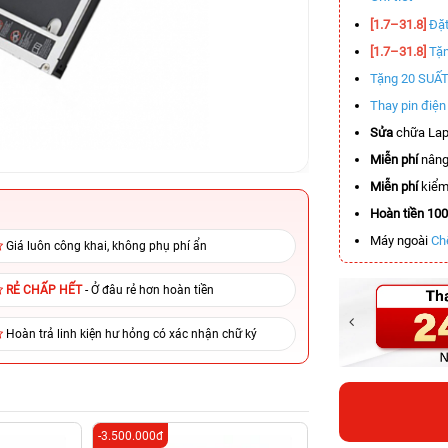
[1.7–31.8]
Đặt
[1.7–31.8]
Tặn
Tặng 20 SUẤ
Thay pin điệ
Sửa
chữa Lap
Miễn phí
nâng
Miễn phí
kiểm 
Hoàn tiền 10
Máy ngoài
Ch
Giá luôn công khai, không phụ phí ẩn
RẺ CHẤP HẾT
- Ở đâu rẻ hơn hoàn tiền
Hoàn trả linh kiện hư hỏng có xác nhận chữ ký
-3.500.000đ
-4.500.000đ