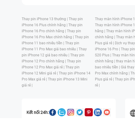
Thay pin iPhone 13 thường |
Thay pin
Thay màn hình iPhone 15
iPhone 16 Plus chính hãng |
Thay pin
Thay màn hình iPhone 1
iPhone 16 Pro chính hãng |
Thay pin
hãng |
Thay màn hình iP
iPhone 16 Pro Max chính hãng |
Thay pin
chính hãng |
Thay màn h
iPhone 11 bao nhiêu tiền |
Thay pin
Plus giá rẻ |
Dịch vụ tha
iPhone 11 Pro Max giá bao nhiêu |
Thay
iPhone 16 Pro |
Thay pi
pin iPhone 12 giá bao nhiêu |
Thay pin
S20 Plus |
Thay màn hìn
iPhone 12 Pro chính hãng |
Thay pin
chính hãng |
thay màn h
iPhone 12 Pro Max giá rẻ |
Thay pin
bao nhiêu tiền |
Giá thay
iPhone 12 Mini giá rẻ |
Thay pin iPhone 14
Pro Max chính hãng |
Th
Pro Max giá rẻ |
Thay pin iPhone 13 Mini
Plus giá rẻ |
Thay pin iP
giá rẻ |
rẻ |
Kết nối 24h:
CÔNG TY TNHH MỘT THÀNH VIÊN ĐÀO TẠO KỸ THUẬT VÀ THƯƠN