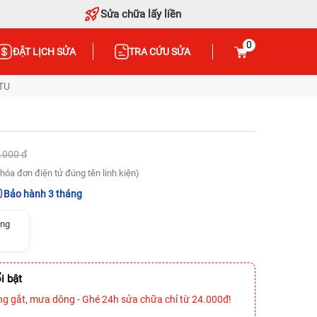
Sửa chữa lấy liền
0
ĐẶT LỊCH SỬA
TRA CỨU SỬA
TU
.000 đ
hóa đơn điện tử đúng tên linh kiện)
Bảo hành 3 tháng
ỏng
i bật
ng gắt, mưa dông - Ghé 24h sửa chữa chỉ từ 24.000đ!