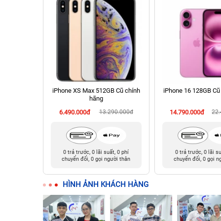
 256GB Cũ
iPhone XS Max 512GB Cũ chính
iPhone 16 128GB Cũ
hãng
990.000đ
6.490.000đ
13.290.000đ
14.790.000đ
22
t, 0 phí
0 trả trước, 0 lãi suất, 0 phí
0 trả trước, 0 lãi s
ười thân
chuyển đổi, 0 gọi người thân
chuyển đổi, 0 gọi n
HÌNH ẢNH KHÁCH HÀNG