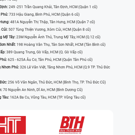
Định:
249 -251 Trần Quang Khải, Tân Định, HCM (Quận 1 cũ)
 Phú:
733 Hậu Giang, Bình Phú, HCM (Quận 6 cũ)
 Hưng:
481A Nguyễn Thị Thập, Tân Hưng, HCM (Quận 7 cũ)
 Củi:
507 Tùng Thiện Vương, Xóm Củi, HCM (Quận 8 cũ)
g Mỹ Tây:
23M Nguyễn Ảnh Thủ, Trung Mỹ Tây, HCM (Q.12 cũ)
Sơn Nhất:
198 Hoàng Văn Thụ, Tân Sơn Nhất, HCM (Tân Bình cũ)
Vấp:
389 Quang Trung, Gò Vấp, HCM (Q. Gò Vấp cũ)
 Phú:
625 - 625A Âu Cơ, Tân Phú, HCM (Quận Tân Phú cũ)
g Nhơn Phú:
326 Lê Văn Việt, Tăng Nhơn Phú, HCM (Q.9 TP. Thủ Đức
 Đức:
256 Võ Văn Ngân, Thủ Đức, HCM (Bình Thọ, TP. Thủ Đức Cũ)
n:
70 Nguyễn An Ninh, Dĩ An, HCM (Bình Dương Cũ)
g Tàu:
162A Ba Cu, Vũng Tàu, HCM (TP. Vũng Tàu cũ)