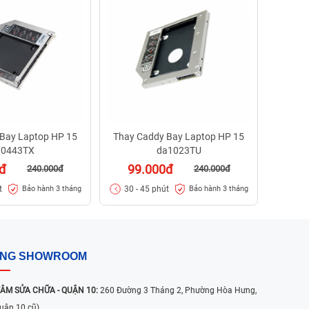
99
30 -
Bay Laptop HP 15
Thay Caddy Bay Laptop HP 15
a0443TX
da1023TU
đ
99.000đ
240.000đ
240.000đ
t
30 - 45 phút
Bảo hành 3 tháng
Bảo hành 3 tháng
ỐNG SHOWROOM
ÂM SỬA CHỮA - QUẬN 10:
260 Đường 3 Tháng 2, Phường Hòa Hưng,
uận 10 cũ)