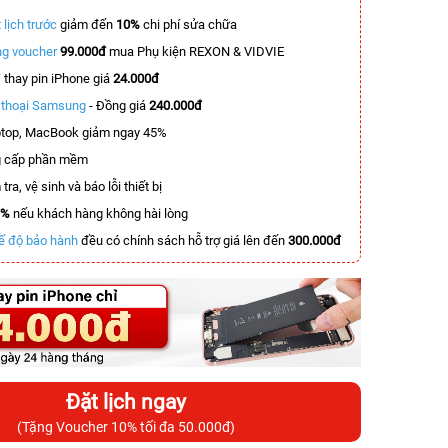
 lịch trước
giảm đến
10%
chi phí sửa chữa
g voucher
99.000đ
mua Phụ kiện REXON & VIDVIE
T
thay pin iPhone giá
24.000đ
n thoại Samsung
- Đồng giá
240.000đ
top, MacBook giảm ngay 45%
 cấp phần mềm
tra, vệ sinh và báo lỗi thiết bị
0%
nếu khách hàng không hài lòng
ế độ bảo hành
đều có chính sách hỗ trợ giá lên đến
300.000đ
Đặt lịch ngay
(Tặng Voucher 10% tối đa 50.000đ)
-4.509.000đ
-6.000.000đ