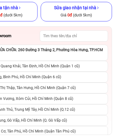
a tận nhà
Sửa giao nhận tại nhà
0đ
(dưới 5km)
Giá
0đ
(dưới 5km)
owroom
A CHỮA: 260 Đường 3 Tháng 2, Phường Hòa Hưng, TP.HCM
GB Cũ chính
iPhone 16 Pro Max 256GB Cũ
iPhone 13 Pro M
chính hãng
chính h
 Quang Khải, Tân Định, Hồ Chí Minh (Quận 1 cũ)
.990.000đ
23.490.000đ
27.999.000đ
10.990.000đ
1
, Bình Phú, Hồ Chí Minh (Quận 6 cũ)
hị Thập, Tân Hưng, Hồ Chí Minh (Quận 7 cũ)
suất, 0 phí
0 trả trước, 0 lãi suất, 0 phí
0 trả trước, 0 lãi
n Vương, Xóm Củi, Hồ Chí Minh (Quận 8 cũ)
người thân
chuyển đổi, 0 gọi người thân
chuyển đổi, 0 gọi
h Thủ, Trung Mỹ Tây, Hồ Chí Minh (Q.12 cũ)
ng, Gò Vấp, Hồ Chí Minh (Q. Gò Vấp cũ)
 Cơ, Tân Phú, Hồ Chí Minh (Quận Tân Phú cũ)