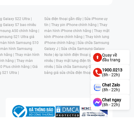
 Galaxy S22 Ultra |
Sửa điện thoại gần đây |
Sửa iPhone uy
g Galaxy S7 bao nhiêu
tín |
Thay pin iPhone chính hãng |
Thay
msung A50 chính hãng |
màn hình iPhone chính hãng |
Thay mặt
amsung S21 Ultra giá
kính iPhone chính hãng |
Thay kính lưng
 màn hình Samsung S10
iPhone chính hãng |
Sửa chữa Samsung
 màn hình Samsung
Galaxy J |
Sửa chữa Samsung Galaxy
nh hãng |
Thay màn hình
Note |
ép lại kính điện thoại giá bao
Quay về
đầu trang
nh hãng |
Thay màn
nhiêu |
thay mặt lưng điện thoại giá bao
0 Plus chính hãng |
Giá
nhiêu |
Sửa chữa Samsung Galaxy S |
1900.0213
 S21 Ultra |
bảng giá sửa chữa điện thoại samsung |
(8h - 22h)
Chat Zalo
(8h - 22h)
Chat ngay
(8h - 22h)
n, Phường 4, Quận 11, Thành phố Hồ Chí Minh, Việt Nam