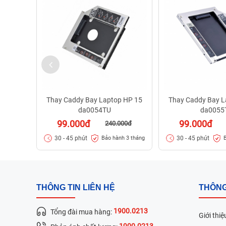
Thay Caddy Bay Laptop HP 15
Thay Caddy Bay L
da0054TU
da0055
99.000đ
99.000đ
240.000đ
30 - 45 phút
30 - 45 phút
Bảo hành 3 tháng
THÔNG TIN LIÊN HỆ
THÔNG
1900.0213
Tổng đài mua hàng:
Giới thiệ
1900.0213