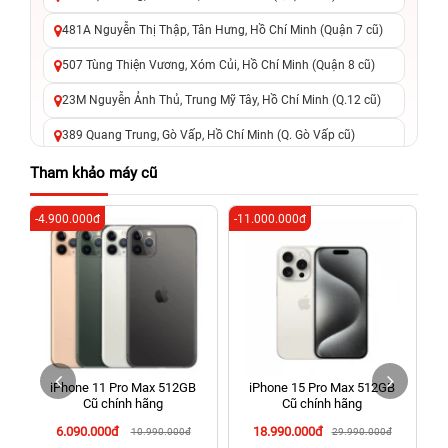
481A Nguyễn Thị Thập, Tân Hưng, Hồ Chí Minh (Quận 7 cũ)
507 Tùng Thiện Vương, Xóm Củi, Hồ Chí Minh (Quận 8 cũ)
23M Nguyễn Ảnh Thủ, Trung Mỹ Tây, Hồ Chí Minh (Q.12 cũ)
389 Quang Trung, Gò Vấp, Hồ Chí Minh (Q. Gò Vấp cũ)
625 - 625A Âu Cơ, Tân Phú, Hồ Chí Minh (Quận Tân Phú cũ)
Tham khảo máy cũ
326 Lê Văn Việt, Tăng Nhơn Phú, Hồ Chí Minh (Q.9 TP. Thủ
-4.900.000đ
-11.000.000đ
-4
Đức cũ)
256 Võ Văn Ngân, Thủ Đức, Hồ Chí Minh (Bình Thọ, TP. Thủ
Đức Cũ)
70 Nguyễn An Ninh, Dĩ An, Hồ Chí Minh (Bình Dương Cũ)
24h Vũng Tàu: 162A Ba Cu, Vũng Tàu, Hồ Chí Minh (TP. Vũng
Tàu cũ)
iPhone 11 Pro Max 512GB
iPhone 15 Pro Max 512GB
198 Hoàng Văn Thụ, Tân Sơn Nhất, Hồ Chí Minh (Tân Bình
Cũ chính hãng
Cũ chính hãng
cũ)
6.090.000đ
18.990.000đ
10.990.000đ
29.990.000đ