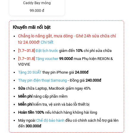
Caddy Bay mỏng
99.000 đ
Khuyến mãi nổi bật
Chẳng lo nắng gắt, mưa dông - Ghé 24h sửa chữa chỉ
từ 24.000đ!
Chi tiết
[1.7–31.8]
Đặt lịch trước
giảm đến
10%
chi phí sửa chữa
[1.7–31.8]
Tặng voucher
99.000đ
mua Phụ kiện REXON &
VIDVIE
Tặng 20 SUẤT
thay pin iPhone giá
24.000đ
Thay pin điện thoại Samsung
- Đồng giá
240.000đ
Sửa
chữa Laptop, MacBook giảm ngay 45%
Miễn phí
nâng cấp phần mềm
Miễn phí
kiểm tra, vệ sinh và báo lỗi thiết bị
Hoàn tiền 100%
nếu khách hàng không hài lòng
Máy ngoài
Chế độ bảo hành
đều có chính sách hỗ trợ giá lên
đến
300.000đ