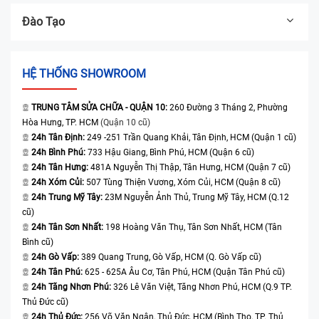
Đào Tạo
HỆ THỐNG SHOWROOM
TRUNG TÂM SỬA CHỮA - QUẬN 10:
260 Đường 3 Tháng 2, Phường
Hòa Hưng, TP. HCM
(Quận 10 cũ)
24h Tân Định:
249 -251 Trần Quang Khải, Tân Định, HCM (Quận 1 cũ)
24h Bình Phú:
733 Hậu Giang, Bình Phú, HCM (Quận 6 cũ)
24h Tân Hưng:
481A Nguyễn Thị Thập, Tân Hưng, HCM (Quận 7 cũ)
24h Xóm Củi:
507 Tùng Thiện Vương, Xóm Củi, HCM (Quận 8 cũ)
24h Trung Mỹ Tây:
23M Nguyễn Ảnh Thủ, Trung Mỹ Tây, HCM (Q.12
cũ)
24h Tân Sơn Nhất:
198 Hoàng Văn Thụ, Tân Sơn Nhất, HCM (Tân
Bình cũ)
24h Gò Vấp:
389 Quang Trung, Gò Vấp, HCM (Q. Gò Vấp cũ)
24h Tân Phú:
625 - 625A Âu Cơ, Tân Phú, HCM (Quận Tân Phú cũ)
24h Tăng Nhơn Phú:
326 Lê Văn Việt, Tăng Nhơn Phú, HCM (Q.9 TP.
Thủ Đức cũ)
24h Thủ Đức:
256 Võ Văn Ngân, Thủ Đức, HCM (Bình Thọ, TP. Thủ