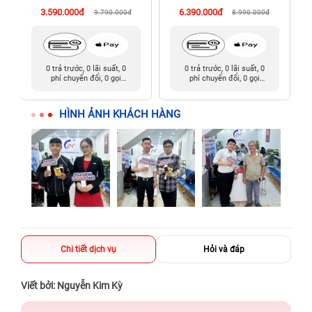
3.590.000đ
6.390.000đ
9.790.000đ
8.990.000đ
0 trả trước, 0 lãi suất, 0
0 trả trước, 0 lãi suất, 0
phí chuyển đổi, 0 gọi
phí chuyển đổi, 0 gọi
người thân
người thân
HÌNH ẢNH KHÁCH HÀNG
Chi tiết dịch vụ
Hỏi và đáp
Viết bởi: Nguyễn Kim Kỳ