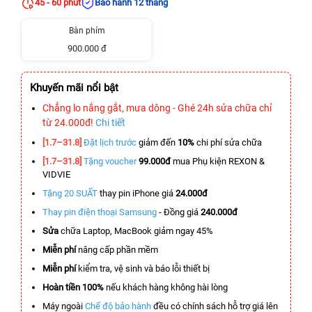
45 - 60 phút
Bảo hành 12 tháng
Bàn phím
900.000 đ
Khuyến mãi nổi bật
Chẳng lo nắng gắt, mưa dông - Ghé 24h sửa chữa chỉ
từ 24.000đ!
Chi tiết
[1.7–31.8]
Đặt lịch trước
giảm đến
10%
chi phí sửa chữa
[1.7–31.8]
Tặng voucher
99.000đ
mua Phụ kiện REXON &
VIDVIE
Tặng 20 SUẤT
thay pin iPhone giá
24.000đ
Thay pin điện thoại Samsung
- Đồng giá
240.000đ
Sửa
chữa Laptop, MacBook giảm ngay 45%
Miễn phí
nâng cấp phần mềm
Miễn phí
kiểm tra, vệ sinh và báo lỗi thiết bị
Hoàn tiền 100%
nếu khách hàng không hài lòng
Máy ngoài
Chế độ bảo hành
đều có chính sách hỗ trợ giá lên