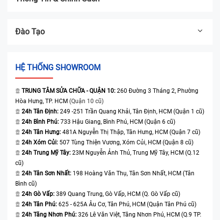
Đào Tạo
HỆ THỐNG SHOWROOM
TRUNG TÂM SỬA CHỮA - QUẬN 10:
260 Đường 3 Tháng 2, Phường
Hòa Hưng, TP. HCM
(Quận 10 cũ)
24h Tân Định:
249 -251 Trần Quang Khải, Tân Định, HCM (Quận 1 cũ)
24h Bình Phú:
733 Hậu Giang, Bình Phú, HCM (Quận 6 cũ)
24h Tân Hưng:
481A Nguyễn Thị Thập, Tân Hưng, HCM (Quận 7 cũ)
24h Xóm Củi:
507 Tùng Thiện Vương, Xóm Củi, HCM (Quận 8 cũ)
24h Trung Mỹ Tây:
23M Nguyễn Ảnh Thủ, Trung Mỹ Tây, HCM (Q.12
cũ)
24h Tân Sơn Nhất:
198 Hoàng Văn Thụ, Tân Sơn Nhất, HCM (Tân
Bình cũ)
24h Gò Vấp:
389 Quang Trung, Gò Vấp, HCM (Q. Gò Vấp cũ)
24h Tân Phú:
625 - 625A Âu Cơ, Tân Phú, HCM (Quận Tân Phú cũ)
24h Tăng Nhơn Phú:
326 Lê Văn Việt, Tăng Nhơn Phú, HCM (Q.9 TP.