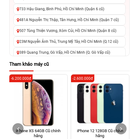
733 Hậu Giang, Bình Phú, Hồ Chí Minh (Quận 6 cũ)
481A Nguyễn Thị Thập, Tân Hưng, Hồ Chí Minh (Quận 7 cũ)
507 Tùng Thiện Vương, Xóm Củi, Hồ Chí Minh (Quận 8 cũ)
23M Nguyễn Ảnh Thủ, Trung Mỹ Tây, Hồ Chí Minh (Q.12 cũ)
389 Quang Trung, Gò Vấp, Hồ Chí Minh (Q. Gò Vấp cũ)
625 - 625A Âu Cơ, Tân Phú, Hồ Chí Minh (Quận Tân Phú cũ)
Tham khảo máy cũ
326 Lê Văn Việt, Tăng Nhơn Phú, Hồ Chí Minh (Q.9 TP. Thủ
-6.200.000đ
-2.600.000đ
-6
Đức cũ)
256 Võ Văn Ngân, Thủ Đức, Hồ Chí Minh (Bình Thọ, TP. Thủ
Đức Cũ)
70 Nguyễn An Ninh, Dĩ An, Hồ Chí Minh (Bình Dương Cũ)
24h Vũng Tàu: 162A Ba Cu, Vũng Tàu, Hồ Chí Minh (TP. Vũng
Tàu cũ)
iPhone XS 64GB Cũ chính
iPhone 12 128GB Cũ chính
198 Hoàng Văn Thụ, Tân Sơn Nhất, Hồ Chí Minh (Tân Bình
hãng
hãng
cũ)