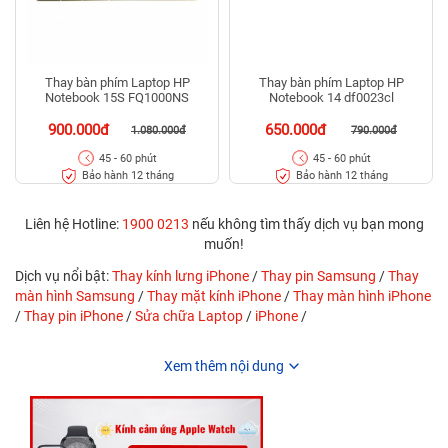
Thay bàn phím Laptop HP
Thay bàn phím Laptop HP
Notebook 15S FQ1000NS
Notebook 14 df0023cl
900.000đ
650.000đ
1.080.000đ
790.000đ
45 - 60 phút
45 - 60 phút
Bảo hành 12 tháng
Bảo hành 12 tháng
Liên hệ Hotline:
1900 0213
nếu không tìm thấy dịch vụ bạn mong
muốn!
Dịch vụ nổi bật:
Thay kính lưng iPhone
/
Thay pin Samsung
/
Thay
màn hình Samsung
/
Thay mặt kính iPhone
/
Thay màn hình iPhone
/
Thay pin iPhone
/
Sửa chữa Laptop
/
iPhone
/
Xem thêm nội dung