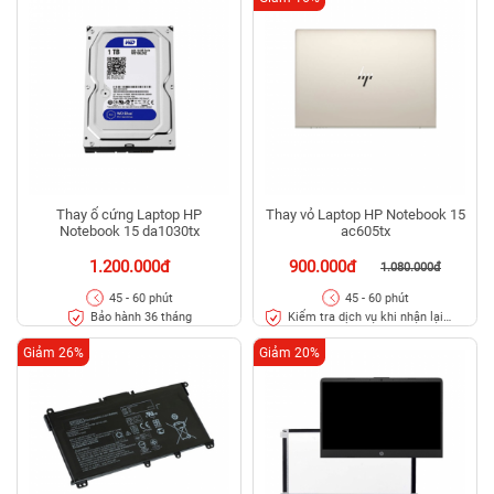
Thay ổ cứng Laptop HP
Thay vỏ Laptop HP Notebook 15
Notebook 15 da1030tx
ac605tx
1.200.000đ
900.000đ
1.080.000đ
45 - 60 phút
45 - 60 phút
Bảo hành 36 tháng
Kiểm tra dịch vụ khi nhận lại
máy
Giảm 26%
Giảm 20%