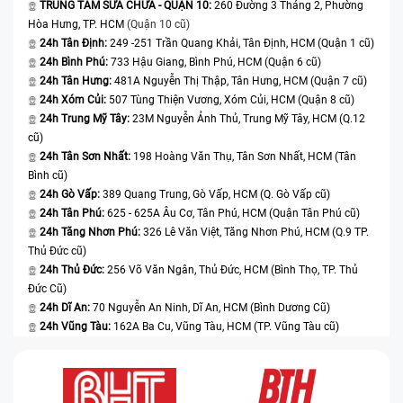
TRUNG TÂM SỬA CHỮA - QUẬN 10:
260 Đường 3 Tháng 2, Phường
Hòa Hưng, TP. HCM
(Quận 10 cũ)
24h Tân Định:
249 -251 Trần Quang Khải, Tân Định, HCM (Quận 1 cũ)
24h Bình Phú:
733 Hậu Giang, Bình Phú, HCM (Quận 6 cũ)
24h Tân Hưng:
481A Nguyễn Thị Thập, Tân Hưng, HCM (Quận 7 cũ)
24h Xóm Củi:
507 Tùng Thiện Vương, Xóm Củi, HCM (Quận 8 cũ)
24h Trung Mỹ Tây:
23M Nguyễn Ảnh Thủ, Trung Mỹ Tây, HCM (Q.12
cũ)
24h Tân Sơn Nhất:
198 Hoàng Văn Thụ, Tân Sơn Nhất, HCM (Tân
Bình cũ)
24h Gò Vấp:
389 Quang Trung, Gò Vấp, HCM (Q. Gò Vấp cũ)
24h Tân Phú:
625 - 625A Âu Cơ, Tân Phú, HCM (Quận Tân Phú cũ)
24h Tăng Nhơn Phú:
326 Lê Văn Việt, Tăng Nhơn Phú, HCM (Q.9 TP.
Thủ Đức cũ)
24h Thủ Đức:
256 Võ Văn Ngân, Thủ Đức, HCM (Bình Thọ, TP. Thủ
Đức Cũ)
24h Dĩ An:
70 Nguyễn An Ninh, Dĩ An, HCM (Bình Dương Cũ)
24h Vũng Tàu:
162A Ba Cu, Vũng Tàu, HCM (TP. Vũng Tàu cũ)