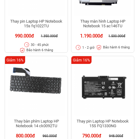
Thay pin Laptop HP Notebook
Thay màn hình Laptop HP
15s fq1022TU
Notebook 15 ac146TU
990.000đ
1.190.000đ
1.350.000đ
1.500.000đ
30 - 45 phút
Bảo hành 6 tháng
1 - 2 giờ
Bảo hành 6 tháng
Giảm 16%
Giảm 16%
Thay bàn phím Laptop HP
Thay pin Laptop HP Notebook
Notebook 14 ck0092TU
15S FQ1330NG
800.000đ
790.000đ
960.000đ
948.000đ