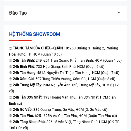
Đào Tạo
HỆ THỐNG SHOWROOM
TRUNG TÂM SỬA CHỮA - QUẬN 10:
260 Đường 3 Tháng 2, Phường
Hòa Hưng, TP. HCM
(Quận 10 cũ)
24h Tân Định:
249 -251 Trần Quang Khải, Tân Định, HCM (Quận 1 cũ)
24h Bình Phú:
733 Hậu Giang, Bình Phú, HCM (Quận 6 cũ)
24h Tân Hưng:
481A Nguyễn Thị Thập, Tân Hưng, HCM (Quận 7 cũ)
24h Xóm Củi:
507 Tùng Thiện Vương, Xóm Củi, HCM (Quận 8 cũ)
24h Trung Mỹ Tây:
23M Nguyễn Ảnh Thủ, Trung Mỹ Tây, HCM (Q.12
cũ)
24h Tân Sơn Nhất:
198 Hoàng Văn Thụ, Tân Sơn Nhất, HCM (Tân
Bình cũ)
24h Gò Vấp:
389 Quang Trung, Gò Vấp, HCM (Q. Gò Vấp cũ)
24h Tân Phú:
625 - 625A Âu Cơ, Tân Phú, HCM (Quận Tân Phú cũ)
24h Tăng Nhơn Phú:
326 Lê Văn Việt, Tăng Nhơn Phú, HCM (Q.9 TP.
Thủ Đức cũ)