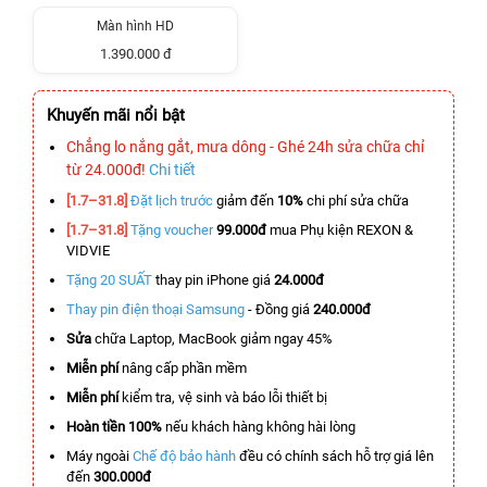
Màn hình HD
1.390.000 đ
Khuyến mãi nổi bật
Chẳng lo nắng gắt, mưa dông - Ghé 24h sửa chữa chỉ
từ 24.000đ!
Chi tiết
[1.7–31.8]
Đặt lịch trước
giảm đến
10%
chi phí sửa chữa
[1.7–31.8]
Tặng voucher
99.000đ
mua Phụ kiện REXON &
VIDVIE
Tặng 20 SUẤT
thay pin iPhone giá
24.000đ
Thay pin điện thoại Samsung
- Đồng giá
240.000đ
Sửa
chữa Laptop, MacBook giảm ngay 45%
Miễn phí
nâng cấp phần mềm
Miễn phí
kiểm tra, vệ sinh và báo lỗi thiết bị
Hoàn tiền 100%
nếu khách hàng không hài lòng
Máy ngoài
Chế độ bảo hành
đều có chính sách hỗ trợ giá lên
đến
300.000đ