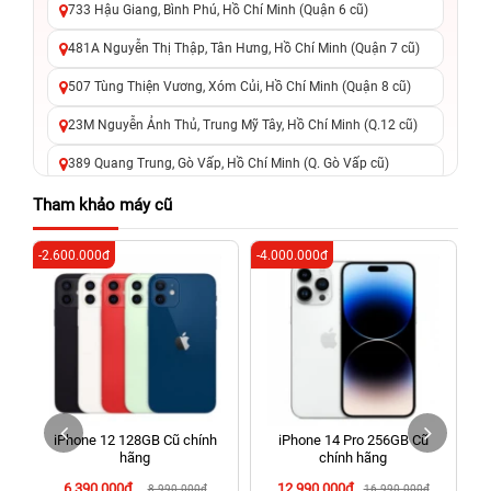
733 Hậu Giang, Bình Phú, Hồ Chí Minh (Quận 6 cũ)
481A Nguyễn Thị Thập, Tân Hưng, Hồ Chí Minh (Quận 7 cũ)
507 Tùng Thiện Vương, Xóm Củi, Hồ Chí Minh (Quận 8 cũ)
23M Nguyễn Ảnh Thủ, Trung Mỹ Tây, Hồ Chí Minh (Q.12 cũ)
389 Quang Trung, Gò Vấp, Hồ Chí Minh (Q. Gò Vấp cũ)
625 - 625A Âu Cơ, Tân Phú, Hồ Chí Minh (Quận Tân Phú cũ)
Tham khảo máy cũ
326 Lê Văn Việt, Tăng Nhơn Phú, Hồ Chí Minh (Q.9 TP. Thủ
-2.600.000đ
-4.000.000đ
-6
Đức cũ)
256 Võ Văn Ngân, Thủ Đức, Hồ Chí Minh (Bình Thọ, TP. Thủ
Đức Cũ)
70 Nguyễn An Ninh, Dĩ An, Hồ Chí Minh (Bình Dương Cũ)
24h Vũng Tàu: 162A Ba Cu, Vũng Tàu, Hồ Chí Minh (TP. Vũng
Tàu cũ)
iPhone 12 128GB Cũ chính
iPhone 14 Pro 256GB Cũ
198 Hoàng Văn Thụ, Tân Sơn Nhất, Hồ Chí Minh (Tân Bình
hãng
chính hãng
cũ)
6.390.000đ
12.990.000đ
8.990.000đ
16.990.000đ