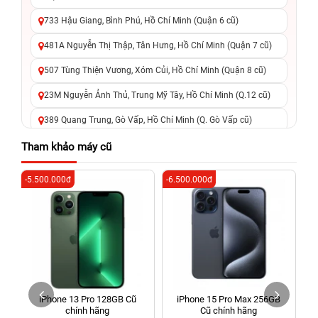
733 Hậu Giang, Bình Phú, Hồ Chí Minh (Quận 6 cũ)
481A Nguyễn Thị Thập, Tân Hưng, Hồ Chí Minh (Quận 7 cũ)
507 Tùng Thiện Vương, Xóm Củi, Hồ Chí Minh (Quận 8 cũ)
23M Nguyễn Ảnh Thủ, Trung Mỹ Tây, Hồ Chí Minh (Q.12 cũ)
389 Quang Trung, Gò Vấp, Hồ Chí Minh (Q. Gò Vấp cũ)
625 - 625A Âu Cơ, Tân Phú, Hồ Chí Minh (Quận Tân Phú cũ)
Tham khảo máy cũ
326 Lê Văn Việt, Tăng Nhơn Phú, Hồ Chí Minh (Q.9 TP. Thủ
-5.500.000đ
-6.500.000đ
-4
Đức cũ)
256 Võ Văn Ngân, Thủ Đức, Hồ Chí Minh (Bình Thọ, TP. Thủ
Đức Cũ)
70 Nguyễn An Ninh, Dĩ An, Hồ Chí Minh (Bình Dương Cũ)
24h Vũng Tàu: 162A Ba Cu, Vũng Tàu, Hồ Chí Minh (TP. Vũng
Tàu cũ)
iPhone 13 Pro 128GB Cũ
iPhone 15 Pro Max 256GB
198 Hoàng Văn Thụ, Tân Sơn Nhất, Hồ Chí Minh (Tân Bình
chính hãng
Cũ chính hãng
cũ)