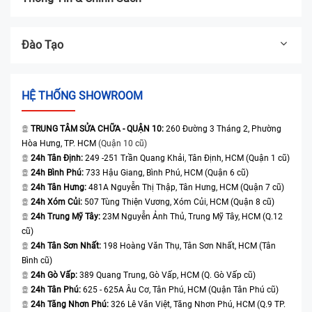
Đào Tạo
HỆ THỐNG SHOWROOM
TRUNG TÂM SỬA CHỮA - QUẬN 10:
260 Đường 3 Tháng 2, Phường
Hòa Hưng, TP. HCM
(Quận 10 cũ)
24h Tân Định:
249 -251 Trần Quang Khải, Tân Định, HCM (Quận 1 cũ)
24h Bình Phú:
733 Hậu Giang, Bình Phú, HCM (Quận 6 cũ)
24h Tân Hưng:
481A Nguyễn Thị Thập, Tân Hưng, HCM (Quận 7 cũ)
24h Xóm Củi:
507 Tùng Thiện Vương, Xóm Củi, HCM (Quận 8 cũ)
24h Trung Mỹ Tây:
23M Nguyễn Ảnh Thủ, Trung Mỹ Tây, HCM (Q.12
cũ)
24h Tân Sơn Nhất:
198 Hoàng Văn Thụ, Tân Sơn Nhất, HCM (Tân
Bình cũ)
24h Gò Vấp:
389 Quang Trung, Gò Vấp, HCM (Q. Gò Vấp cũ)
24h Tân Phú:
625 - 625A Âu Cơ, Tân Phú, HCM (Quận Tân Phú cũ)
24h Tăng Nhơn Phú:
326 Lê Văn Việt, Tăng Nhơn Phú, HCM (Q.9 TP.