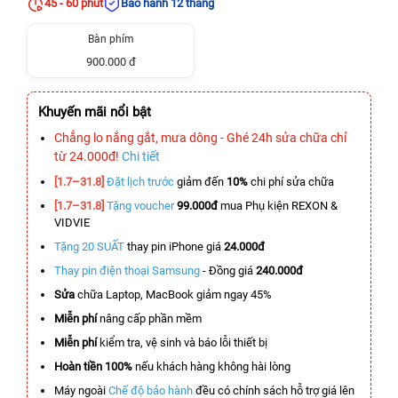
45 - 60 phút
Bảo hành 12 tháng
Bàn phím
900.000 đ
Khuyến mãi nổi bật
Chẳng lo nắng gắt, mưa dông - Ghé 24h sửa chữa chỉ
từ 24.000đ!
Chi tiết
[1.7–31.8]
Đặt lịch trước
giảm đến
10%
chi phí sửa chữa
[1.7–31.8]
Tặng voucher
99.000đ
mua Phụ kiện REXON &
VIDVIE
Tặng 20 SUẤT
thay pin iPhone giá
24.000đ
Thay pin điện thoại Samsung
- Đồng giá
240.000đ
Sửa
chữa Laptop, MacBook giảm ngay 45%
Miễn phí
nâng cấp phần mềm
Miễn phí
kiểm tra, vệ sinh và báo lỗi thiết bị
Hoàn tiền 100%
nếu khách hàng không hài lòng
Máy ngoài
Chế độ bảo hành
đều có chính sách hỗ trợ giá lên