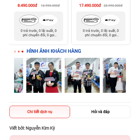
8.490.000đ
17.490.000đ
13.990.000đ
23.990.000đ
0 trả trước, 0 lãi suất, 0
0 trả trước, 0 lãi suất, 0
phí chuyển đổi, 0 gọi
phí chuyển đổi, 0 gọi
người thân
người thân
HÌNH ẢNH KHÁCH HÀNG
Chi tiết dịch vụ
Hỏi và đáp
Viết bởi: Nguyễn Kim Kỳ