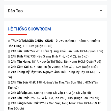
Đào Tạo
HỆ THỐNG SHOWROOM
TRUNG TÂM SỬA CHỮA - QUẬN 10:
260 Đường 3 Tháng 2, Phường
Hòa Hưng, TP. HCM
(Quận 10 cũ)
24h Tân Định:
249 -251 Trần Quang Khải, Tân Định, HCM (Quận 1 cũ)
24h Bình Phú:
733 Hậu Giang, Bình Phú, HCM (Quận 6 cũ)
24h Tân Hưng:
481A Nguyễn Thị Thập, Tân Hưng, HCM (Quận 7 cũ)
24h Xóm Củi:
507 Tùng Thiện Vương, Xóm Củi, HCM (Quận 8 cũ)
24h Trung Mỹ Tây:
23M Nguyễn Ảnh Thủ, Trung Mỹ Tây, HCM (Q.12
cũ)
24h Tân Sơn Nhất:
198 Hoàng Văn Thụ, Tân Sơn Nhất, HCM (Tân
Bình cũ)
24h Gò Vấp:
389 Quang Trung, Gò Vấp, HCM (Q. Gò Vấp cũ)
24h Tân Phú:
625 - 625A Âu Cơ, Tân Phú, HCM (Quận Tân Phú cũ)
24h Tăng Nhơn Phú:
326 Lê Văn Việt, Tăng Nhơn Phú, HCM (Q.9 TP.
Thủ Đức cũ)