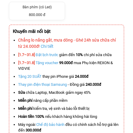
Bàn phím (có Led)
800.000 đ
Khuyến mãi nổi bật
Chẳng lo nắng gắt, mưa dông - Ghé 24h sửa chữa chỉ
từ 24.000đ!
Chi tiết
[1.7–31.8]
Đặt lịch trước
giảm đến
10%
chi phí sửa chữa
[1.7–31.8]
Tặng voucher
99.000đ
mua Phụ kiện REXON &
VIDVIE
Tặng 20 SUẤT
thay pin iPhone giá
24.000đ
Thay pin điện thoại Samsung
- Đồng giá
240.000đ
Sửa
chữa Laptop, MacBook giảm ngay 45%
Miễn phí
nâng cấp phần mềm
Miễn phí
kiểm tra, vệ sinh và báo lỗi thiết bị
Hoàn tiền 100%
nếu khách hàng không hài lòng
Máy ngoài
Chế độ bảo hành
đều có chính sách hỗ trợ giá lên
đến
300.000đ