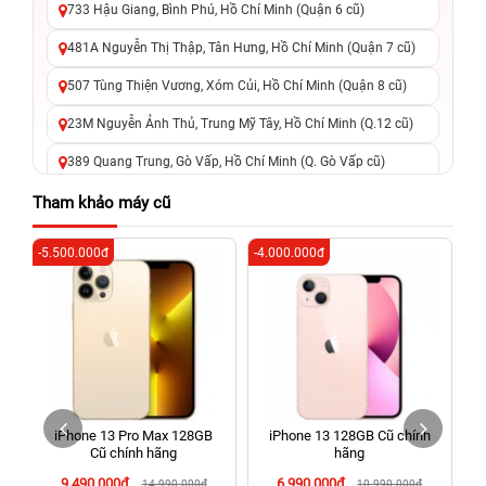
733 Hậu Giang, Bình Phú, Hồ Chí Minh (Quận 6 cũ)
481A Nguyễn Thị Thập, Tân Hưng, Hồ Chí Minh (Quận 7 cũ)
507 Tùng Thiện Vương, Xóm Củi, Hồ Chí Minh (Quận 8 cũ)
23M Nguyễn Ảnh Thủ, Trung Mỹ Tây, Hồ Chí Minh (Q.12 cũ)
389 Quang Trung, Gò Vấp, Hồ Chí Minh (Q. Gò Vấp cũ)
625 - 625A Âu Cơ, Tân Phú, Hồ Chí Minh (Quận Tân Phú cũ)
Tham khảo máy cũ
326 Lê Văn Việt, Tăng Nhơn Phú, Hồ Chí Minh (Q.9 TP. Thủ
-5.500.000đ
-4.000.000đ
-6
Đức cũ)
256 Võ Văn Ngân, Thủ Đức, Hồ Chí Minh (Bình Thọ, TP. Thủ
Đức Cũ)
70 Nguyễn An Ninh, Dĩ An, Hồ Chí Minh (Bình Dương Cũ)
24h Vũng Tàu: 162A Ba Cu, Vũng Tàu, Hồ Chí Minh (TP. Vũng
Tàu cũ)
iPhone 13 Pro Max 128GB
iPhone 13 128GB Cũ chính
198 Hoàng Văn Thụ, Tân Sơn Nhất, Hồ Chí Minh (Tân Bình
Cũ chính hãng
hãng
cũ)
9.490.000đ
6.990.000đ
14.990.000đ
10.990.000đ