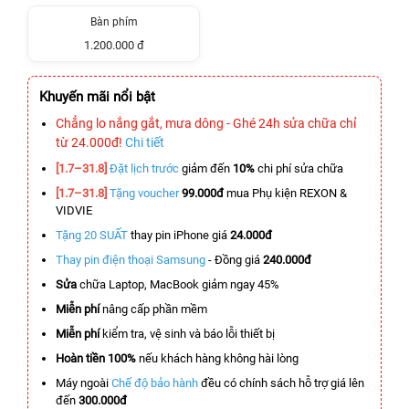
Bàn phím
1.200.000 đ
Khuyến mãi nổi bật
Chẳng lo nắng gắt, mưa dông - Ghé 24h sửa chữa chỉ
từ 24.000đ!
Chi tiết
[1.7–31.8]
Đặt lịch trước
giảm đến
10%
chi phí sửa chữa
[1.7–31.8]
Tặng voucher
99.000đ
mua Phụ kiện REXON &
VIDVIE
Tặng 20 SUẤT
thay pin iPhone giá
24.000đ
Thay pin điện thoại Samsung
- Đồng giá
240.000đ
Sửa
chữa Laptop, MacBook giảm ngay 45%
Miễn phí
nâng cấp phần mềm
Miễn phí
kiểm tra, vệ sinh và báo lỗi thiết bị
Hoàn tiền 100%
nếu khách hàng không hài lòng
Máy ngoài
Chế độ bảo hành
đều có chính sách hỗ trợ giá lên
đến
300.000đ