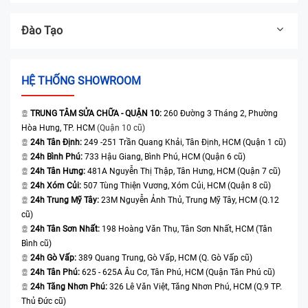
Đào Tạo
HỆ THỐNG SHOWROOM
TRUNG TÂM SỬA CHỮA - QUẬN 10:
260 Đường 3 Tháng 2, Phường
Hòa Hưng, TP. HCM
(Quận 10 cũ)
24h Tân Định:
249 -251 Trần Quang Khải, Tân Định, HCM (Quận 1 cũ)
24h Bình Phú:
733 Hậu Giang, Bình Phú, HCM (Quận 6 cũ)
24h Tân Hưng:
481A Nguyễn Thị Thập, Tân Hưng, HCM (Quận 7 cũ)
24h Xóm Củi:
507 Tùng Thiện Vương, Xóm Củi, HCM (Quận 8 cũ)
24h Trung Mỹ Tây:
23M Nguyễn Ảnh Thủ, Trung Mỹ Tây, HCM (Q.12
cũ)
24h Tân Sơn Nhất:
198 Hoàng Văn Thụ, Tân Sơn Nhất, HCM (Tân
Bình cũ)
24h Gò Vấp:
389 Quang Trung, Gò Vấp, HCM (Q. Gò Vấp cũ)
24h Tân Phú:
625 - 625A Âu Cơ, Tân Phú, HCM (Quận Tân Phú cũ)
24h Tăng Nhơn Phú:
326 Lê Văn Việt, Tăng Nhơn Phú, HCM (Q.9 TP.
Thủ Đức cũ)