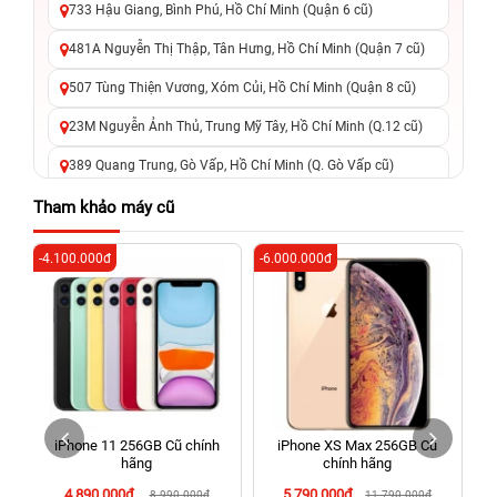
733 Hậu Giang, Bình Phú, Hồ Chí Minh (Quận 6 cũ)
481A Nguyễn Thị Thập, Tân Hưng, Hồ Chí Minh (Quận 7 cũ)
507 Tùng Thiện Vương, Xóm Củi, Hồ Chí Minh (Quận 8 cũ)
23M Nguyễn Ảnh Thủ, Trung Mỹ Tây, Hồ Chí Minh (Q.12 cũ)
389 Quang Trung, Gò Vấp, Hồ Chí Minh (Q. Gò Vấp cũ)
625 - 625A Âu Cơ, Tân Phú, Hồ Chí Minh (Quận Tân Phú cũ)
Tham khảo máy cũ
326 Lê Văn Việt, Tăng Nhơn Phú, Hồ Chí Minh (Q.9 TP. Thủ
-4.100.000đ
-6.000.000đ
-5
Đức cũ)
256 Võ Văn Ngân, Thủ Đức, Hồ Chí Minh (Bình Thọ, TP. Thủ
Đức Cũ)
70 Nguyễn An Ninh, Dĩ An, Hồ Chí Minh (Bình Dương Cũ)
24h Vũng Tàu: 162A Ba Cu, Vũng Tàu, Hồ Chí Minh (TP. Vũng
Tàu cũ)
iPhone 11 256GB Cũ chính
iPhone XS Max 256GB Cũ
198 Hoàng Văn Thụ, Tân Sơn Nhất, Hồ Chí Minh (Tân Bình
hãng
chính hãng
cũ)
4.890.000đ
5.790.000đ
8.990.000đ
11.790.000đ