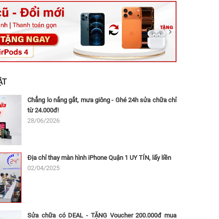
ệt, Tăng Nhơn Phú, Hồ Chí Minh (Q.9 TP. Thủ Đức cũ)
ân, Thủ Đức, Hồ Chí Minh (Bình Thọ, TP. Thủ Đức Cũ)
Ninh, Dĩ An, Hồ Chí Minh (Bình Dương Cũ)
 162A Ba Cu, Vũng Tàu, Hồ Chí Minh (TP. Vũng Tàu cũ)
 Thụ, Tân Sơn Nhất, Hồ Chí Minh (Tân Bình cũ)
ẬT
Chẳng lo nắng gắt, mưa giông - Ghé 24h sửa chữa chỉ
từ 24.000đ!
28/06/2026
Địa chỉ thay màn hình iPhone Quận 1 UY TÍN, lấy liền
02/04/2025
Sửa chữa có DEAL - TẶNG Voucher 200.000đ mua