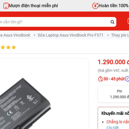
Mượn điện thoại miễn phí
Hoàn tiền 100%
a Asus VivoBook
Sửa Laptop Asus VivoBook Pro F571
Thay pin 
1.290.000 
(Giá gồm VAT, xuất 
30 - 45 phút
Pin
1.290.000 đ
Khuyến mãi nổ
Chẳng lo nắ
Chi tiết