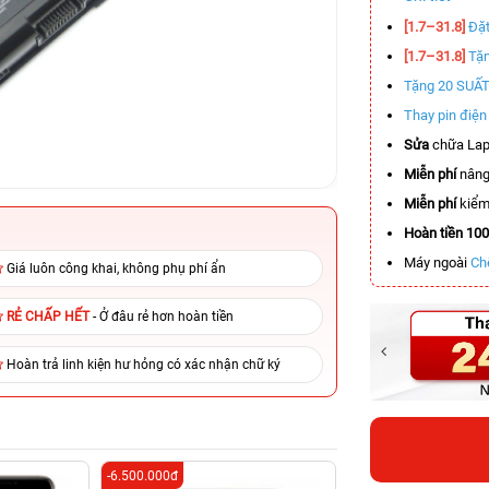
[1.7–31.8]
Đặt
[1.7–31.8]
Tặn
Tặng 20 SUẤ
Thay pin điệ
Sửa
chữa Lap
Miễn phí
nâng
Miễn phí
kiểm 
Hoàn tiền 10
Máy ngoài
Ch
Giá luôn công khai, không phụ phí ẩn
RẺ CHẤP HẾT
- Ở đâu rẻ hơn hoàn tiền
Hoàn trả linh kiện hư hỏng có xác nhận chữ ký
-6.500.000đ
-8.300.000đ