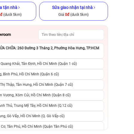
a tận nhà
Sửa giao nhận tại nhà
0đ
(dưới 5km)
Giá
0đ
(dưới 5km)
owroom
A CHỮA: 260 Đường 3 Tháng 2, Phường Hòa Hưng, TP.HCM
ũ chính hãng
iPhone 15 Pro Max 256GB Cũ
iPhone 12 Pro M
chính hãng
chính h
 Quang Khải, Tân Định, Hồ Chí Minh (Quận 1 cũ)
.390.000đ
17.490.000đ
23.990.000đ
10.890.000đ
1
, Bình Phú, Hồ Chí Minh (Quận 6 cũ)
hị Thập, Tân Hưng, Hồ Chí Minh (Quận 7 cũ)
suất, 0 phí
0 trả trước, 0 lãi suất, 0 phí
0 trả trước, 0 lãi
n Vương, Xóm Củi, Hồ Chí Minh (Quận 8 cũ)
người thân
chuyển đổi, 0 gọi người thân
chuyển đổi, 0 gọi
h Thủ, Trung Mỹ Tây, Hồ Chí Minh (Q.12 cũ)
ng, Gò Vấp, Hồ Chí Minh (Q. Gò Vấp cũ)
 Cơ, Tân Phú, Hồ Chí Minh (Quận Tân Phú cũ)