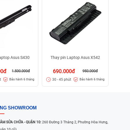
1.2
30 -
Laptop Asus S430
Thay pin Laptop Asus X542
00đ
690.000đ
1.500.000đ
950.000đ
t
30 - 45 phút
Bảo hành 6 tháng
Bảo hành 6 tháng
ỐNG SHOWROOM
ÂM SỬA CHỮA - QUẬN 10:
260 Đường 3 Tháng 2, Phường Hòa Hưng,
uận 10 cũ)