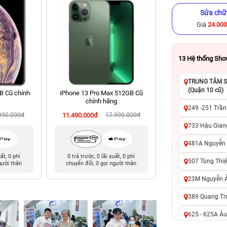
Sửa chữ
Giá
24.00
13
Hệ thống Sh
TRUNG TÂM SỬ
(Quận 10 cũ)
B Cũ chính
iPhone 13 Pro Max 512GB Cũ
iPhone 14 128GB C
chính hãng
249 -251 Trần
990.000đ
11.490.000đ
17.990.000đ
8.090.000đ
16
733 Hậu Giang
481A Nguyễn T
uất, 0 phí
0 trả trước, 0 lãi suất, 0 phí
0 trả trước, 0 lãi 
507 Tùng Thiệ
gười thân
chuyển đổi, 0 gọi người thân
chuyển đổi, 0 gọi 
23M Nguyễn Ản
389 Quang Tru
625 - 625A Âu