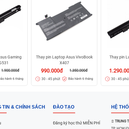
Asus Gaming
Thay pin Laptop Asus VivoBook
Thay pin 
 G531
X407
990.000đ
1.290.0
1.900.000đ
1.350.000đ
30 - 45 phút
30 - 45 phú
Bảo hành 6 tháng
Bảo hành 6 tháng
 TIN & CHÍNH SÁCH
ĐÀO TẠO
HỆ TH
TRUNG T
u
Đăng ký học thử MIỄN PHÍ
TP. HCM
(Q