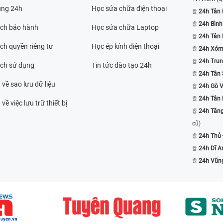
ụng 24h
Học sửa chữa điện thoại
24h Tân 
24h Bình
ách bảo hành
Học sửa chữa Laptop
24h Tân
ch quyền riêng tư
Học ép kính điện thoại
24h Xóm
24h Trun
ách sử dụng
Tin tức đào tạo 24h
24h Tân 
 về sao lưu dữ liệu
24h Gò 
24h Tân
về việc lưu trữ thiết bị
24h Tăn
cũ)
24h Thủ
24h Dĩ A
24h Vũn