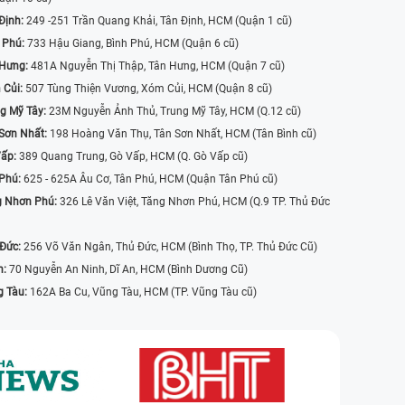
Định:
249 -251 Trần Quang Khải, Tân Định, HCM (Quận 1 cũ)
 Phú:
733 Hậu Giang, Bình Phú, HCM (Quận 6 cũ)
 Hưng:
481A Nguyễn Thị Thập, Tân Hưng, HCM (Quận 7 cũ)
 Củi:
507 Tùng Thiện Vương, Xóm Củi, HCM (Quận 8 cũ)
g Mỹ Tây:
23M Nguyễn Ảnh Thủ, Trung Mỹ Tây, HCM (Q.12 cũ)
Sơn Nhất:
198 Hoàng Văn Thụ, Tân Sơn Nhất, HCM (Tân Bình cũ)
Vấp:
389 Quang Trung, Gò Vấp, HCM (Q. Gò Vấp cũ)
 Phú:
625 - 625A Âu Cơ, Tân Phú, HCM (Quận Tân Phú cũ)
g Nhơn Phú:
326 Lê Văn Việt, Tăng Nhơn Phú, HCM (Q.9 TP. Thủ Đức
 Đức:
256 Võ Văn Ngân, Thủ Đức, HCM (Bình Thọ, TP. Thủ Đức Cũ)
n:
70 Nguyễn An Ninh, Dĩ An, HCM (Bình Dương Cũ)
g Tàu:
162A Ba Cu, Vũng Tàu, HCM (TP. Vũng Tàu cũ)