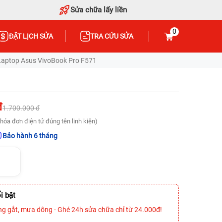
Sửa chữa lấy liền
0
ĐẶT LỊCH SỬA
TRA CỨU SỬA
Laptop Asus VivoBook Pro F571
đ
1.700.000 đ
hóa đơn điện tử đúng tên linh kiện)
Bảo hành 6 tháng
i bật
ng gắt, mưa dông - Ghé 24h sửa chữa chỉ từ 24.000đ!