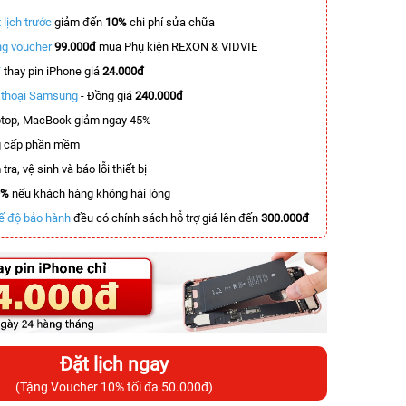
 lịch trước
giảm đến
10%
chi phí sửa chữa
g voucher
99.000đ
mua Phụ kiện REXON & VIDVIE
T
thay pin iPhone giá
24.000đ
n thoại Samsung
- Đồng giá
240.000đ
top, MacBook giảm ngay 45%
 cấp phần mềm
tra, vệ sinh và báo lỗi thiết bị
0%
nếu khách hàng không hài lòng
ế độ bảo hành
đều có chính sách hỗ trợ giá lên đến
300.000đ
Đặt lịch ngay
(Tặng Voucher 10% tối đa 50.000đ)
-6.500.000đ
-3.100.000đ