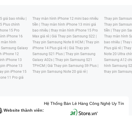
 giá bao nhiêu |
Thay màn hình iPhone 12 mini bao nhiêu
Thay pin Samsung
5 Plus chính
tiền |
Thay màn hình iPhone 13 mini giá
Thay pin Samsun
hone 15 Pro
bao nhiêu |
thay màn hình iPhone 15 Pro
tiền |
Thay pin Sa
ình iPhone 16
Max giá rẻ |
Giá Thay pin Samsung S22 |
Thay màn hình S
y màn hình
Thay pin Samsung Note 8 HCM |
Thay pin
bao nhiêu |
Thay
n Samsung Galaxy
iPhone 14 Plus giá rẻ |
Giá Thay pin
Plus giá rẻ |
Thay
h iPhone 12
Samsung S21 Plus |
Thay pin Samsung
Note 20 Ultra chí
ình iPhone 13
Galaxy A02s |
Thay pin Samsung S21
Samsung A12 chí
 pin iPhone 13
TPHCM |
Giá Thay pin Samsung S9 Plus |
hình Samsung S2
ay pin iPhone 15
Thay pin Samsung Note 20 giá rẻ |
thay pin Samsung
hone 11 Pro giá
Hệ Thống Bán Lẻ Hàng Công Nghệ Uy Tín
Website thành viên:
G MẠI HAI BỐN GIỜ Mã số thuế: 0305245702 Địa chỉ: 122/12G Tạ uyê