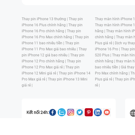
Thay pin iPhone 13 thường |
Thay pin
Thay màn hình iPhone 15
iPhone 16 Plus chính hãng |
Thay pin
Thay màn hình iPhone 1
iPhone 16 Pro chính hãng |
Thay pin
hãng |
Thay màn hình iP
iPhone 16 Pro Max chính hãng |
Thay pin
chính hãng |
Thay màn h
iPhone 11 bao nhiêu tiền |
Thay pin
Plus giá rẻ |
Dịch vụ tha
iPhone 11 Pro Max giá bao nhiêu |
Thay
iPhone 16 Pro |
Thay pi
pin iPhone 12 giá bao nhiêu |
Thay pin
S20 Plus |
Thay màn hìn
iPhone 12 Pro chính hãng |
Thay pin
chính hãng |
thay màn h
iPhone 12 Pro Max giá rẻ |
Thay pin
bao nhiêu tiền |
Giá thay
iPhone 12 Mini giá rẻ |
Thay pin iPhone 14
Pro Max chính hãng |
Th
Pro Max giá rẻ |
Thay pin iPhone 13 Mini
Plus giá rẻ |
Thay pin iP
giá rẻ |
rẻ |
Kết nối 24h:
CÔNG TY TNHH MỘT THÀNH VIÊN ĐÀO TẠO KỸ THUẬT VÀ THƯƠN