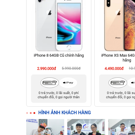
 256GB Cũ
iPhone 8 64GB Cũ chính hãng
iPhone XS Max 64G
hãng
990.000đ
2.990.000đ
5.990.000đ
4.490.000đ
10.
t, 0 phí
0 trả trước, 0 lãi suất, 0 phí
0 trả trước, 0 lãi s
ười thân
chuyển đổi, 0 gọi người thân
chuyển đổi, 0 gọi n
HÌNH ẢNH KHÁCH HÀNG