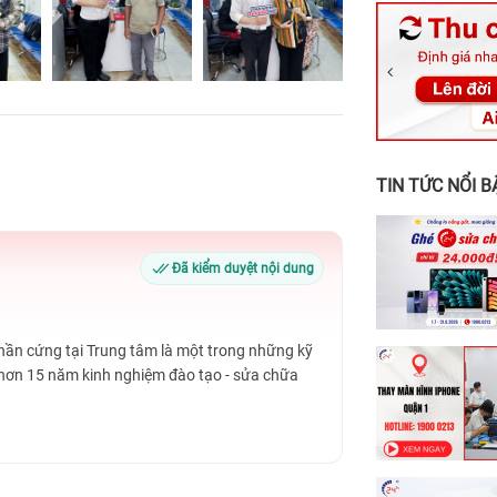
326 Lê Văn Vi
256 Võ Văn Ng
70 Nguyễn An 
24h Vũng Tàu:
198 Hoàng Văn
TIN TỨC NỔI B
Đã kiểm duyệt nội dung
Phần cứng tại Trung tâm là một trong những kỹ
 hơn 15 năm kinh nghiệm đào tạo - sửa chữa