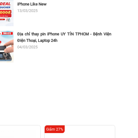
iPhone Like New
13/03/2025
Địa chỉ thay pin iPhone UY TÍN TPHCM - Bệnh Viện
Điện Thoại, Laptop 24h
04/03/2025
Giảm 27%
Giảm 14%
Thay p