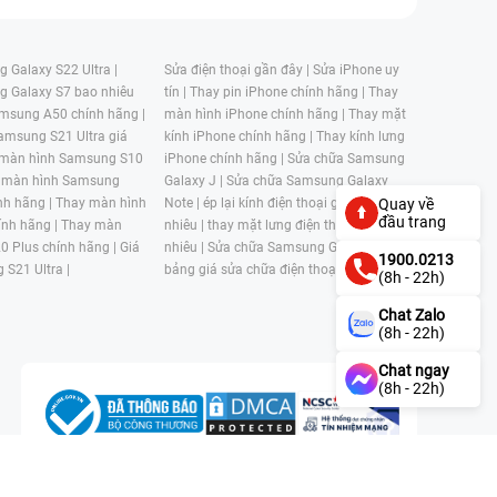
 Galaxy S22 Ultra |
Sửa điện thoại gần đây |
Sửa iPhone uy
g Galaxy S7 bao nhiêu
tín |
Thay pin iPhone chính hãng |
Thay
msung A50 chính hãng |
màn hình iPhone chính hãng |
Thay mặt
amsung S21 Ultra giá
kính iPhone chính hãng |
Thay kính lưng
 màn hình Samsung S10
iPhone chính hãng |
Sửa chữa Samsung
 màn hình Samsung
Galaxy J |
Sửa chữa Samsung Galaxy
nh hãng |
Thay màn hình
Note |
ép lại kính điện thoại giá bao
Quay về
đầu trang
nh hãng |
Thay màn
nhiêu |
thay mặt lưng điện thoại giá bao
0 Plus chính hãng |
Giá
nhiêu |
Sửa chữa Samsung Galaxy S |
1900.0213
 S21 Ultra |
bảng giá sửa chữa điện thoại samsung |
(8h - 22h)
Chat Zalo
(8h - 22h)
Chat ngay
(8h - 22h)
n, Phường 4, Quận 11, Thành phố Hồ Chí Minh, Việt Nam