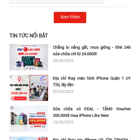
Xem thêm
TIN TỨC NỔI BẬT
Chẳng lo nắng gắt, mưa giông - Ghé 24h
sửa chữa chỉ từ 24.000đ!
28/06/2026
Địa chỉ thay màn hình iPhone Quận 1 UY
TÍN, lấy liền
02/04/2025
Sửa chữa có DEAL - TẶNG Voucher
200.000đ mua iPhone Like New
13/03/2025
Mặt khác, bàn phím laptop Asus S430 cũng được bố trí với diện tích
Địa chỉ thay pin iPhone UY TÍN TPHCM -