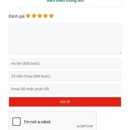
Xem thêm thông tin
Đánh giá:
Đôi nét về thiết kế bàn phím laptop Asus S430
Laptop Asus S430 khi mới ra mắt được khá nhiều người dùng ưa
chuộng vì tính tiện lợi với thiết kế nhỏ gọn mà nó mang lại. Kích thước
màn hình 14 inch không quá nhỏ và vừa đủ để người dùng có thể trải
nghiệm các tính năng cần thiết cũng như có thể mang thiết bị này
đến nhiều nơi khác nhau để phục vụ cho nhu cầu sử dụng của bản
thân. Bên cạnh đó, laptop Asus S430 cũng nổi bật với viền màn hình
siêu mỏng, tạo cảm giác rộng rãi hơn và mang đến trải nghiệm đầy
đủ khi người dùng xem video, hình ảnh trên laptop.