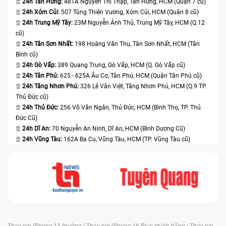
khác trong balo cũng ảnh hưởng laptop và khiến không chỉ bàn phím
24h Tân Hưng:
481A Nguyễn Thị Thập, Tân Hưng, HCM (Quận 7 cũ)
mà cả các bộ phận khác như màn hình, mainboard bị hư hỏng. Trên
24h Xóm Củi:
507 Tùng Thiện Vương, Xóm Củi, HCM (Quận 8 cũ)
đây là các dấu hiệu và nguyên nhân để bạn có thể nhận biết khi bàn
24h Trung Mỹ Tây:
23M Nguyễn Ảnh Thủ, Trung Mỹ Tây, HCM (Q.12
phím hư hỏng. Khi gặp phải các trường hợp này, giải pháp tốt nhất
cũ)
cho bạn là thay bàn phím laptop Asus S430.
24h Tân Sơn Nhất:
198 Hoàng Văn Thụ, Tân Sơn Nhất, HCM (Tân
Những lưu ý khi sửa chữa, thay mới bàn phím
Bình cũ)
24h Gò Vấp:
389 Quang Trung, Gò Vấp, HCM (Q. Gò Vấp cũ)
bạn cần biết
24h Tân Phú:
625 - 625A Âu Cơ, Tân Phú, HCM (Quận Tân Phú cũ)
24h Tăng Nhơn Phú:
326 Lê Văn Việt, Tăng Nhơn Phú, HCM (Q.9 TP.
Trước khi bạn đến một cơ sở để sửa chữa, thay mới thiết bị công
Thủ Đức cũ)
nghệ. Điều thiết yếu là cần xem xét kỹ lưỡng cả về giá cả của dịch vụ
và chất lượng linh kiện, uy tín nơi sửa chữa cũng như các chính sách
24h Thủ Đức:
256 Võ Văn Ngân, Thủ Đức, HCM (Bình Thọ, TP. Thủ
bảo hành cùng các hình thức hậu mãi kèm theo. Từ đó, bạn sẽ có thể
Đức Cũ)
chọn lựa được trung tâm sửa chữa phù hợp và có thể giải xử lý tốt
24h Dĩ An:
70 Nguyễn An Ninh, Dĩ An, HCM (Bình Dương Cũ)
các vấn đề bạn gặp phải trong quá trình sử dụng laptop.
24h Vũng Tàu:
162A Ba Cu, Vũng Tàu, HCM (TP. Vũng Tàu cũ)
Thay pin iPhone 13 thường |
Thay pin iPhone 16 Plus chính hãng |
Thay pin