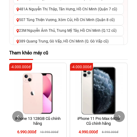
481A Nguyễn Thị Thập, Tân Hưng, Hồ Chí Minh (Quận 7 cũ)
507 Tùng Thiện Vương, Xóm Củi, Hồ Chí Minh (Quận 8 cũ)
23M Nguyễn Ảnh Thủ, Trung Mỹ Tây, Hồ Chí Minh (Q.12 cũ)
389 Quang Trung, Gò Vấp, Hồ Chí Minh (Q. Gò Vấp cũ)
625 - 625A Âu Cơ, Tân Phú, Hồ Chí Minh (Quận Tân Phú cũ)
Tham khảo máy cũ
326 Lê Văn Việt, Tăng Nhơn Phú, Hồ Chí Minh (Q.9 TP. Thủ
-4.000.000đ
-4.000.000đ
-6
Đức cũ)
256 Võ Văn Ngân, Thủ Đức, Hồ Chí Minh (Bình Thọ, TP. Thủ
Đức Cũ)
70 Nguyễn An Ninh, Dĩ An, Hồ Chí Minh (Bình Dương Cũ)
24h Vũng Tàu: 162A Ba Cu, Vũng Tàu, Hồ Chí Minh (TP. Vũng
Tàu cũ)
iPhone 13 128GB Cũ chính
iPhone 11 Pro Max 64GB
198 Hoàng Văn Thụ, Tân Sơn Nhất, Hồ Chí Minh (Tân Bình
hãng
Cũ chính hãng
cũ)
6.990.000đ
4.990.000đ
10.990.000đ
8.990.000đ