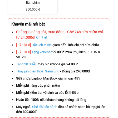
Bàn phím
850.000 đ
Khuyến mãi nổi bật
Chẳng lo nắng gắt, mưa dông - Ghé 24h sửa chữa chỉ
từ 24.000đ!
Chi tiết
[1.7–31.8]
Đặt lịch trước
giảm đến
10%
chi phí sửa chữa
[1.7–31.8]
Tặng voucher
99.000đ
mua Phụ kiện REXON &
VIDVIE
Tặng 20 SUẤT
thay pin iPhone giá
24.000đ
Thay pin điện thoại Samsung
- Đồng giá
240.000đ
Sửa
chữa Laptop, MacBook giảm ngay 45%
Miễn phí
nâng cấp phần mềm
Miễn phí
kiểm tra, vệ sinh và báo lỗi thiết bị
Hoàn tiền 100%
nếu khách hàng không hài lòng
Máy ngoài
Chế độ bảo hành
đều có chính sách hỗ trợ giá lên
đến
300.000đ