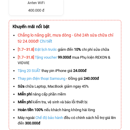
Anten WiFi
400.000 đ
Khuyến mãi nổi bật
Chẳng lo nắng gắt, mưa dông - Ghé 24h sửa chữa chỉ
từ 24.000đ!
Chi tiết
[1.7–31.8]
Đặt lịch trước
giảm đến
10%
chi phí sửa chữa
[1.7–31.8]
Tặng voucher
99.000đ
mua Phụ kiện REXON &
VIDVIE
Tặng 20 SUẤT
thay pin iPhone giá
24.000đ
Thay pin điện thoại Samsung
- Đồng giá
240.000đ
Sửa
chữa Laptop, MacBook giảm ngay 45%
Miễn phí
nâng cấp phần mềm
Miễn phí
kiểm tra, vệ sinh và báo lỗi thiết bị
Hoàn tiền 100%
nếu khách hàng không hài lòng
Máy ngoài
Chế độ bảo hành
đều có chính sách hỗ trợ giá lên
đến
300.000đ