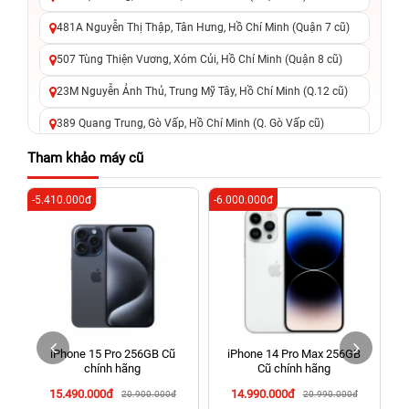
481A Nguyễn Thị Thập, Tân Hưng, Hồ Chí Minh (Quận 7 cũ)
507 Tùng Thiện Vương, Xóm Củi, Hồ Chí Minh (Quận 8 cũ)
23M Nguyễn Ảnh Thủ, Trung Mỹ Tây, Hồ Chí Minh (Q.12 cũ)
389 Quang Trung, Gò Vấp, Hồ Chí Minh (Q. Gò Vấp cũ)
625 - 625A Âu Cơ, Tân Phú, Hồ Chí Minh (Quận Tân Phú cũ)
Tham khảo máy cũ
326 Lê Văn Việt, Tăng Nhơn Phú, Hồ Chí Minh (Q.9 TP. Thủ
-5.410.000đ
-6.000.000đ
-6
Đức cũ)
256 Võ Văn Ngân, Thủ Đức, Hồ Chí Minh (Bình Thọ, TP. Thủ
Đức Cũ)
70 Nguyễn An Ninh, Dĩ An, Hồ Chí Minh (Bình Dương Cũ)
24h Vũng Tàu: 162A Ba Cu, Vũng Tàu, Hồ Chí Minh (TP. Vũng
Tàu cũ)
iPhone 15 Pro 256GB Cũ
iPhone 14 Pro Max 256GB
198 Hoàng Văn Thụ, Tân Sơn Nhất, Hồ Chí Minh (Tân Bình
chính hãng
Cũ chính hãng
cũ)
15.490.000đ
14.990.000đ
20.900.000đ
20.990.000đ