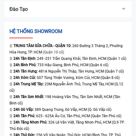
Đào Tạo
HỆ THỐNG SHOWROOM
TRUNG TÂM SỬA CHỮA - QUẬN 10:
260 Đường 3 Tháng 2, Phường
Hòa Hưng, TP. HCM
(Quận 10 cũ)
24h Tân Định:
249 -251 Trần Quang Khải, Tân Định, HCM (Quận 1 cũ)
24h Bình Phú:
733 Hậu Giang, Bình Phú, HCM (Quận 6 cũ)
24h Tân Hưng:
481A Nguyễn Thị Thập, Tân Hưng, HCM (Quận 7 cũ)
24h Xóm Củi:
507 Tùng Thiện Vương, Xóm Củi, HCM (Quận 8 cũ)
24h Trung Mỹ Tây:
23M Nguyễn Ảnh Thủ, Trung Mỹ Tây, HCM (Q.12
cũ)
24h Tân Sơn Nhất:
198 Hoàng Văn Thụ, Tân Sơn Nhất, HCM (Tân
Bình cũ)
24h Gò Vấp:
389 Quang Trung, Gò Vấp, HCM (Q. Gò Vấp cũ)
24h Tân Phú:
625 - 625A Âu Cơ, Tân Phú, HCM (Quận Tân Phú cũ)
24h Tăng Nhơn Phú:
326 Lê Văn Việt, Tăng Nhơn Phú, HCM (Q.9 TP.
Thủ Đức cũ)
24h Thủ Đức:
256 Võ Văn Ngân, Thủ Đức, HCM (Bình Thọ, TP. Thủ