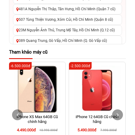
481A Nguyễn Thị Thập, Tân Hưng, Hồ Chí Minh (Quận 7 cũ)
507 Tùng Thiện Vương, Xóm Củi, Hồ Chí Minh (Quận 8 cũ)
23M Nguyễn Ảnh Thủ, Trung Mỹ Tây, Hồ Chí Minh (Q.12 cũ)
389 Quang Trung, Gò Vấp, Hồ Chí Minh (Q. Gò Vấp cũ)
625 - 625A Âu Cơ, Tân Phú, Hồ Chí Minh (Quận Tân Phú cũ)
Tham khảo máy cũ
326 Lê Văn Việt, Tăng Nhơn Phú, Hồ Chí Minh (Q.9 TP. Thủ
-6.500.000đ
-2.500.000đ
-3
Đức cũ)
256 Võ Văn Ngân, Thủ Đức, Hồ Chí Minh (Bình Thọ, TP. Thủ
Đức Cũ)
70 Nguyễn An Ninh, Dĩ An, Hồ Chí Minh (Bình Dương Cũ)
24h Vũng Tàu: 162A Ba Cu, Vũng Tàu, Hồ Chí Minh (TP. Vũng
Tàu cũ)
iPhone XS Max 64GB Cũ
iPhone 12 64GB Cũ chính
198 Hoàng Văn Thụ, Tân Sơn Nhất, Hồ Chí Minh (Tân Bình
chính hãng
hãng
cũ)
4.490.000đ
5.490.000đ
10.990.000đ
7.990.000đ