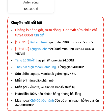
Anten sóng
650.000 đ
Khuyến mãi nổi bật
Chẳng lo nắng gắt, mưa dông - Ghé 24h sửa chữa chỉ
từ 24.000đ!
Chi tiết
[1.7–31.8]
Đặt lịch trước
giảm đến
10%
chi phí sửa chữa
[1.7–31.8]
Tặng voucher
99.000đ
mua Phụ kiện REXON &
VIDVIE
Tặng 20 SUẤT
thay pin iPhone giá
24.000đ
Thay pin điện thoại Samsung
- Đồng giá
240.000đ
Sửa
chữa Laptop, MacBook giảm ngay 45%
Miễn phí
nâng cấp phần mềm
Miễn phí
kiểm tra, vệ sinh và báo lỗi thiết bị
Hoàn tiền 100%
nếu khách hàng không hài lòng
Máy ngoài
Chế độ bảo hành
đều có chính sách hỗ trợ giá lên
đến
300.000đ