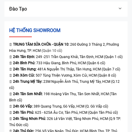
Đào Tạo
HỆ THỐNG SHOWROOM
TRUNG TÂM SỬA CHỮA - QUẬN 10:
260 Đường 3 Tháng 2, Phường
Hòa Hưng, TP. HCM
(Quận 10 cũ)
24h Tân Định:
249 -251 Trần Quang Khải, Tân Định, HCM (Quận 1 cũ)
24h Bình Phú:
733 Hậu Giang, Bình Phú, HCM (Quận 6 cũ)
24h Tân Hưng:
481A Nguyễn Thị Thập, Tân Hưng, HCM (Quận 7 cũ)
24h Xóm Củi:
507 Tùng Thiện Vương, Xóm Củi, HCM (Quận 8 cũ)
24h Trung Mỹ Tây:
23M Nguyễn Ảnh Thủ, Trung Mỹ Tây, HCM (Q.12
cũ)
24h Tân Sơn Nhất:
198 Hoàng Văn Thụ, Tân Sơn Nhất, HCM (Tân
Bình cũ)
24h Gò Vấp:
389 Quang Trung, Gò Vấp, HCM (Q. Gò Vấp cũ)
24h Tân Phú:
625 - 625A Âu Cơ, Tân Phú, HCM (Quận Tân Phú cũ)
24h Tăng Nhơn Phú:
326 Lê Văn Việt, Tăng Nhơn Phú, HCM (Q.9 TP.
Thủ Đức cũ)
24h Thủ Đức:
256 Võ Văn Ngân, Thủ Đức, HCM (Bình Thọ, TP. Thủ