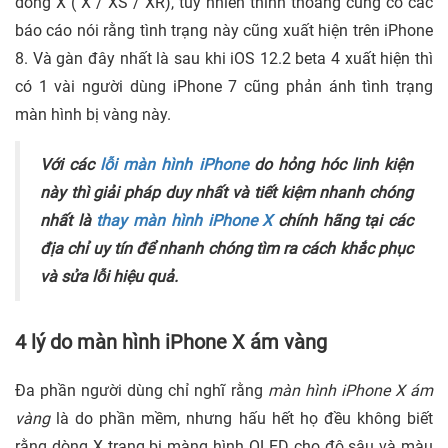
dòng X ( X / XS / XR), tuy nhiên thỉnh thoảng cũng có các
báo cáo nói rằng tình trạng này cũng xuất hiện trên iPhone
8. Và gàn đây nhất là sau khi iOS 12.2 beta 4 xuất hiện thì
có 1 vài người dùng iPhone 7 cũng phản ánh tình trạng
màn hình bị vàng này.
Với các
lỗi màn hình iPhone
do hỏng hóc linh kiện
này thì giải pháp duy nhất và tiết kiệm nhanh chóng
nhất là
thay màn hình iPhone X
chính hãng tại các
địa chỉ uy tín để nhanh chóng tìm ra cách khắc phục
và sửa lỗi hiệu quả.
4 lý do màn hình iPhone X ám vàng
Đa phần người dùng chỉ nghĩ rằng
màn hình iPhone X ám
vàng
là do phần mềm, nhưng hấu hết họ đều không biết
rằng dòng X trang bị màng hình OLED cho độ sâu và màu