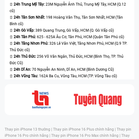
24h Trung Mỹ Tây:
23M Nguyễn Ảnh Thủ, Trung Mỹ Tây, HCM (Q.12
cũ)
24h Tân Sơn Nhất:
198 Hoàng Văn Thụ, Tân Sơn Nhất, HCM (Tân
Bình cũ)
24h Gò Vấp:
389 Quang Trung, Gò Vấp, HCM (Q. Gò Vấp cũ)
24h Tân Phú:
625 - 625A Âu Cơ, Tân Phú, HCM (Quận Tân Phú cũ)
24h Tăng Nhơn Phú:
326 Lê Văn Việt, Tăng Nhơn Phú, HCM (Q.9 TP.
Thủ Đức cũ)
24h Thủ Đức:
256 Võ Văn Ngân, Thủ Đức, HCM (Bình Thọ, TP. Thủ
Đức Cũ)
24h Dĩ An:
70 Nguyễn An Ninh, Dĩ An, HCM (Bình Dương Cũ)
24h Vũng Tàu:
162A Ba Cu, Vũng Tàu, HCM (TP. Vũng Tàu cũ)
Thay pin iPhone 13 thường |
Thay pin iPhone 16 Plus chính hãng |
Thay pin
iPhone 16 Pro chính hãng |
Thay pin iPhone 16 Pro Max chính hãng |
Thay