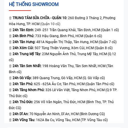
HỆ THỐNG SHOWROOM
TRUNG TÂM SỬA CHỮA - QUẬN 10:
260 Đường 3 Tháng 2, Phường
Hòa Hưng, TP. HCM
(Quận 10 cũ)
24h Tân Định:
249 -251 Trần Quang Khải, Tân Định, HCM (Quận 1 cũ)
24h Bình Phú:
733 Hậu Giang, Bình Phú, HCM (Quận 6 cũ)
24h Tân Hưng:
481A Nguyễn Thị Thập, Tân Hưng, HCM (Quận 7 cũ)
24h Xóm Củi:
507 Tùng Thiện Vương, Xóm Củi, HCM (Quận 8 cũ)
24h Trung Mỹ Tây:
23M Nguyễn Ảnh Thủ, Trung Mỹ Tây, HCM (Q.12
cũ)
24h Tân Sơn Nhất:
198 Hoàng Văn Thụ, Tân Sơn Nhất, HCM (Tân
Bình cũ)
24h Gò Vấp:
389 Quang Trung, Gò Vấp, HCM (Q. Gò Vấp cũ)
24h Tân Phú:
625 - 625A Âu Cơ, Tân Phú, HCM (Quận Tân Phú cũ)
24h Tăng Nhơn Phú:
326 Lê Văn Việt, Tăng Nhơn Phú, HCM (Q.9 TP.
Thủ Đức cũ)
24h Thủ Đức:
256 Võ Văn Ngân, Thủ Đức, HCM (Bình Thọ, TP. Thủ
Đức Cũ)
24h Dĩ An:
70 Nguyễn An Ninh, Dĩ An, HCM (Bình Dương Cũ)
24h Vũng Tàu:
162A Ba Cu, Vũng Tàu, HCM (TP. Vũng Tàu cũ)