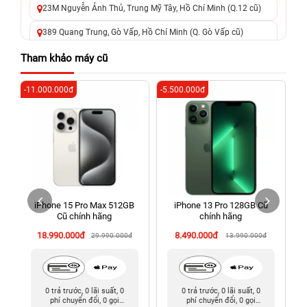
23M Nguyễn Ảnh Thủ, Trung Mỹ Tây, Hồ Chí Minh (Q.12 cũ)
389 Quang Trung, Gò Vấp, Hồ Chí Minh (Q. Gò Vấp cũ)
625 - 625A Âu Cơ, Tân Phú, Hồ Chí Minh (Quận Tân Phú cũ)
Tham khảo máy cũ
326 Lê Văn Việt, Tăng Nhơn Phú, Hồ Chí Minh (Q.9 TP. Thủ
-11.000.000đ
-5.500.000đ
-6
Đức cũ)
256 Võ Văn Ngân, Thủ Đức, Hồ Chí Minh (Bình Thọ, TP. Thủ
Đức Cũ)
70 Nguyễn An Ninh, Dĩ An, Hồ Chí Minh (Bình Dương Cũ)
24h Vũng Tàu: 162A Ba Cu, Vũng Tàu, Hồ Chí Minh (TP. Vũng
Tàu cũ)
iPhone 15 Pro Max 512GB
iPhone 13 Pro 128GB Cũ
198 Hoàng Văn Thụ, Tân Sơn Nhất, Hồ Chí Minh (Tân Bình
Cũ chính hãng
chính hãng
cũ)
18.990.000đ
8.490.000đ
29.990.000đ
13.990.000đ
0 trả trước, 0 lãi suất, 0
0 trả trước, 0 lãi suất, 0
phí chuyển đổi, 0 gọi
phí chuyển đổi, 0 gọi