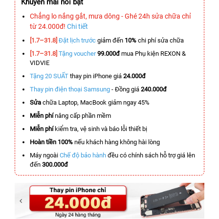
Khuyến mãi nổi bật
Chẳng lo nắng gắt, mưa dông - Ghé 24h sửa chữa chỉ
từ 24.000đ!
Chi tiết
[1.7–31.8]
Đặt lịch trước
giảm đến
10%
chi phí sửa chữa
[1.7–31.8]
Tặng voucher
99.000đ
mua Phụ kiện REXON &
VIDVIE
Tặng 20 SUẤT
thay pin iPhone giá
24.000đ
Thay pin điện thoại Samsung
- Đồng giá
240.000đ
Sửa
chữa Laptop, MacBook giảm ngay 45%
Miễn phí
nâng cấp phần mềm
Miễn phí
kiểm tra, vệ sinh và báo lỗi thiết bị
Hoàn tiền 100%
nếu khách hàng không hài lòng
Máy ngoài
Chế độ bảo hành
đều có chính sách hỗ trợ giá lên
đến
300.000đ