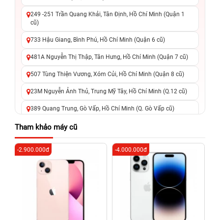
249 -251 Trần Quang Khải, Tân Định, Hồ Chí Minh (Quận 1
cũ)
733 Hậu Giang, Bình Phú, Hồ Chí Minh (Quận 6 cũ)
481A Nguyễn Thị Thập, Tân Hưng, Hồ Chí Minh (Quận 7 cũ)
507 Tùng Thiện Vương, Xóm Củi, Hồ Chí Minh (Quận 8 cũ)
23M Nguyễn Ảnh Thủ, Trung Mỹ Tây, Hồ Chí Minh (Q.12 cũ)
389 Quang Trung, Gò Vấp, Hồ Chí Minh (Q. Gò Vấp cũ)
625 - 625A Âu Cơ, Tân Phú, Hồ Chí Minh (Quận Tân Phú cũ)
Tham khảo máy cũ
326 Lê Văn Việt, Tăng Nhơn Phú, Hồ Chí Minh (Q.9 TP. Thủ
-2.900.000đ
-4.000.000đ
-4
Đức cũ)
256 Võ Văn Ngân, Thủ Đức, Hồ Chí Minh (Bình Thọ, TP. Thủ
Đức Cũ)
70 Nguyễn An Ninh, Dĩ An, Hồ Chí Minh (Bình Dương Cũ)
24h Vũng Tàu: 162A Ba Cu, Vũng Tàu, Hồ Chí Minh (TP. Vũng
Tàu cũ)