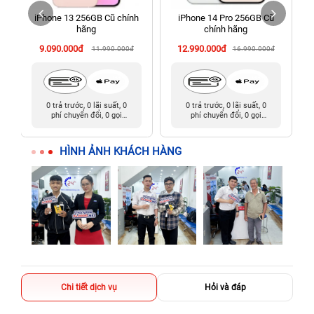
iPhone 13 256GB Cũ chính
iPhone 14 Pro 256GB Cũ
198 Hoàng Văn Thụ, Tân Sơn Nhất, Hồ Chí Minh (Tân Bình
hãng
chính hãng
cũ)
9.090.000đ
12.990.000đ
11.990.000đ
16.990.000đ
0 trả trước, 0 lãi suất, 0
0 trả trước, 0 lãi suất, 0
phí chuyển đổi, 0 gọi
phí chuyển đổi, 0 gọi
người thân
người thân
HÌNH ẢNH KHÁCH HÀNG
Chi tiết dịch vụ
Hỏi và đáp