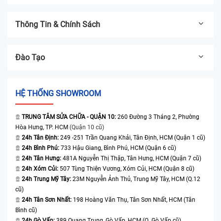
Thông Tin & Chính Sách
Đào Tạo
HỆ THỐNG SHOWROOM
TRUNG TÂM SỬA CHỮA - QUẬN 10:
260 Đường 3 Tháng 2, Phường
Hòa Hưng, TP. HCM
(Quận 10 cũ)
24h Tân Định:
249 -251 Trần Quang Khải, Tân Định, HCM (Quận 1 cũ)
24h Bình Phú:
733 Hậu Giang, Bình Phú, HCM (Quận 6 cũ)
24h Tân Hưng:
481A Nguyễn Thị Thập, Tân Hưng, HCM (Quận 7 cũ)
24h Xóm Củi:
507 Tùng Thiện Vương, Xóm Củi, HCM (Quận 8 cũ)
24h Trung Mỹ Tây:
23M Nguyễn Ảnh Thủ, Trung Mỹ Tây, HCM (Q.12
cũ)
24h Tân Sơn Nhất:
198 Hoàng Văn Thụ, Tân Sơn Nhất, HCM (Tân
Bình cũ)
24h Gò Vấp:
389 Quang Trung, Gò Vấp, HCM (Q. Gò Vấp cũ)