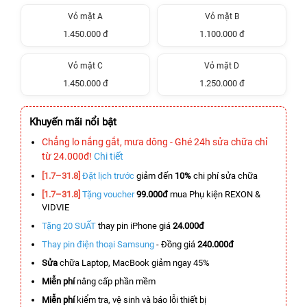
Vỏ mặt A
Vỏ mặt B
1.450.000 đ
1.100.000 đ
Vỏ mặt C
Vỏ mặt D
1.450.000 đ
1.250.000 đ
Khuyến mãi nổi bật
Chẳng lo nắng gắt, mưa dông - Ghé 24h sửa chữa chỉ
từ 24.000đ!
Chi tiết
[1.7–31.8]
Đặt lịch trước
giảm đến
10%
chi phí sửa chữa
[1.7–31.8]
Tặng voucher
99.000đ
mua Phụ kiện REXON &
VIDVIE
Tặng 20 SUẤT
thay pin iPhone giá
24.000đ
Thay pin điện thoại Samsung
- Đồng giá
240.000đ
Sửa
chữa Laptop, MacBook giảm ngay 45%
Miễn phí
nâng cấp phần mềm
Miễn phí
kiểm tra, vệ sinh và báo lỗi thiết bị