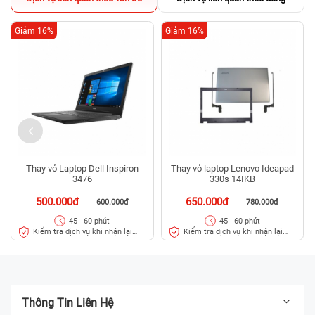
Giảm 16%
Giảm 16%
Thay vỏ Laptop Dell Inspiron
Thay vỏ laptop Lenovo Ideapad
3476
330s 14IKB
500.000đ
650.000đ
600.000đ
780.000đ
45 - 60 phút
45 - 60 phút
Kiểm tra dịch vụ khi nhận lại
Kiểm tra dịch vụ khi nhận lại
máy
máy
Thông Tin Liên Hệ