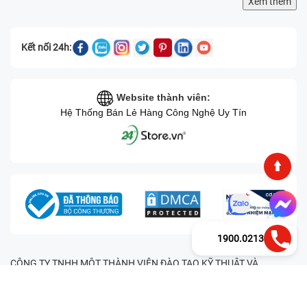
Xem thêm
Kết nối 24h:
Website thành viên:
Hệ Thống Bán Lẻ Hàng Công Nghệ Uy Tín
1900.0213
CÔNG TY TNHH MỘT THÀNH VIÊN ĐÀO TẠO KỸ THUẬT VÀ
THƯƠNG MẠI HAI BỐN GIỜ Mã số thuế: 0305245702 Địa chỉ:
122/12G Tạ uyên, Phường 4, Quận 11, Thành phố Hồ Chí Minh, Việt
Nam