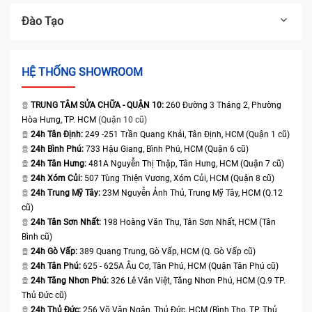
Đào Tạo
HỆ THỐNG SHOWROOM
TRUNG TÂM SỬA CHỮA - QUẬN 10:
260 Đường 3 Tháng 2, Phường
Hòa Hưng, TP. HCM
(Quận 10 cũ)
24h Tân Định:
249 -251 Trần Quang Khải, Tân Định, HCM (Quận 1 cũ)
24h Bình Phú:
733 Hậu Giang, Bình Phú, HCM (Quận 6 cũ)
24h Tân Hưng:
481A Nguyễn Thị Thập, Tân Hưng, HCM (Quận 7 cũ)
24h Xóm Củi:
507 Tùng Thiện Vương, Xóm Củi, HCM (Quận 8 cũ)
24h Trung Mỹ Tây:
23M Nguyễn Ảnh Thủ, Trung Mỹ Tây, HCM (Q.12
cũ)
24h Tân Sơn Nhất:
198 Hoàng Văn Thụ, Tân Sơn Nhất, HCM (Tân
Bình cũ)
24h Gò Vấp:
389 Quang Trung, Gò Vấp, HCM (Q. Gò Vấp cũ)
24h Tân Phú:
625 - 625A Âu Cơ, Tân Phú, HCM (Quận Tân Phú cũ)
24h Tăng Nhơn Phú:
326 Lê Văn Việt, Tăng Nhơn Phú, HCM (Q.9 TP.
Thủ Đức cũ)
24h Thủ Đức:
256 Võ Văn Ngân, Thủ Đức, HCM (Bình Thọ, TP. Thủ