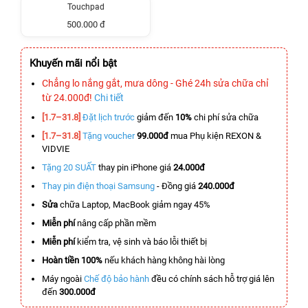
Touchpad
500.000 đ
Khuyến mãi nổi bật
Chẳng lo nắng gắt, mưa dông - Ghé 24h sửa chữa chỉ
từ 24.000đ!
Chi tiết
[1.7–31.8]
Đặt lịch trước
giảm đến
10%
chi phí sửa chữa
[1.7–31.8]
Tặng voucher
99.000đ
mua Phụ kiện REXON &
VIDVIE
Tặng 20 SUẤT
thay pin iPhone giá
24.000đ
Thay pin điện thoại Samsung
- Đồng giá
240.000đ
Sửa
chữa Laptop, MacBook giảm ngay 45%
Miễn phí
nâng cấp phần mềm
Miễn phí
kiểm tra, vệ sinh và báo lỗi thiết bị
Hoàn tiền 100%
nếu khách hàng không hài lòng
Máy ngoài
Chế độ bảo hành
đều có chính sách hỗ trợ giá lên
đến
300.000đ