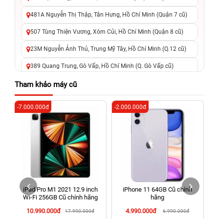
481A Nguyễn Thị Thập, Tân Hưng, Hồ Chí Minh (Quận 7 cũ)
507 Tùng Thiện Vương, Xóm Củi, Hồ Chí Minh (Quận 8 cũ)
23M Nguyễn Ảnh Thủ, Trung Mỹ Tây, Hồ Chí Minh (Q.12 cũ)
389 Quang Trung, Gò Vấp, Hồ Chí Minh (Q. Gò Vấp cũ)
625 - 625A Âu Cơ, Tân Phú, Hồ Chí Minh (Quận Tân Phú cũ)
Tham khảo máy cũ
326 Lê Văn Việt, Tăng Nhơn Phú, Hồ Chí Minh (Q.9 TP. Thủ
-7.000.000đ
-2.000.000đ
-4
Đức cũ)
256 Võ Văn Ngân, Thủ Đức, Hồ Chí Minh (Bình Thọ, TP. Thủ
Đức Cũ)
70 Nguyễn An Ninh, Dĩ An, Hồ Chí Minh (Bình Dương Cũ)
24h Vũng Tàu: 162A Ba Cu, Vũng Tàu, Hồ Chí Minh (TP. Vũng
Tàu cũ)
iPad Pro M1 2021 12.9 inch
iPhone 11 64GB Cũ chính
198 Hoàng Văn Thụ, Tân Sơn Nhất, Hồ Chí Minh (Tân Bình
Wi‑Fi 256GB Cũ chính hãng
hãng
cũ)
10.990.000đ
4.990.000đ
17.990.000đ
6.990.000đ