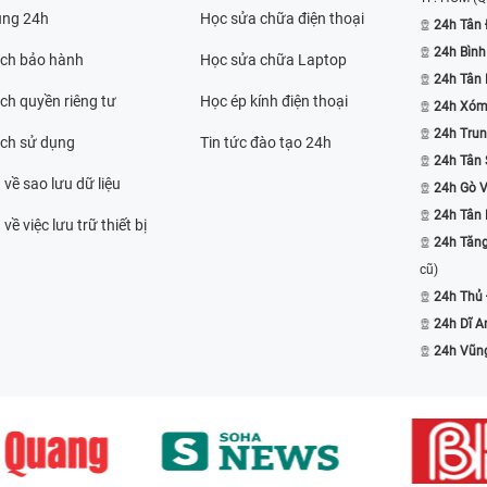
ụng 24h
Học sửa chữa điện thoại
24h Tân 
24h Bình
ách bảo hành
Học sửa chữa Laptop
24h Tân
ch quyền riêng tư
Học ép kính điện thoại
24h Xóm
24h Trun
ách sử dụng
Tin tức đào tạo 24h
24h Tân 
 về sao lưu dữ liệu
24h Gò 
24h Tân
về việc lưu trữ thiết bị
24h Tăn
cũ)
24h Thủ
24h Dĩ A
24h Vũn