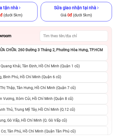
a tận nhà
Sửa giao nhận tại nhà
0đ
(dưới 5km)
Giá
0đ
(dưới 5km)
owroom
A CHỮA: 260 Đường 3 Tháng 2, Phường Hòa Hưng, TP.HCM
 chính hãng
iPhone 13 Pro Max 128GB Cũ
iPhone 11 256GB C
chính hãng
 Quang Khải, Tân Định, Hồ Chí Minh (Quận 1 cũ)
.790.000đ
9.490.000đ
14.990.000đ
4.890.000đ
8
, Bình Phú, Hồ Chí Minh (Quận 6 cũ)
hị Thập, Tân Hưng, Hồ Chí Minh (Quận 7 cũ)
suất, 0 phí
0 trả trước, 0 lãi suất, 0 phí
0 trả trước, 0 lãi
n Vương, Xóm Củi, Hồ Chí Minh (Quận 8 cũ)
người thân
chuyển đổi, 0 gọi người thân
chuyển đổi, 0 gọi
h Thủ, Trung Mỹ Tây, Hồ Chí Minh (Q.12 cũ)
ng, Gò Vấp, Hồ Chí Minh (Q. Gò Vấp cũ)
 Cơ, Tân Phú, Hồ Chí Minh (Quận Tân Phú cũ)