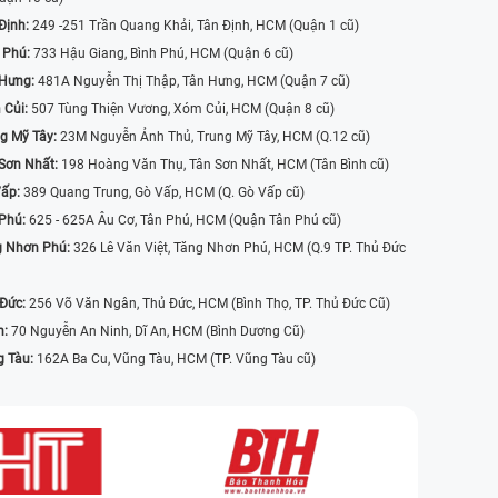
Định:
249 -251 Trần Quang Khải, Tân Định, HCM (Quận 1 cũ)
 Phú:
733 Hậu Giang, Bình Phú, HCM (Quận 6 cũ)
 Hưng:
481A Nguyễn Thị Thập, Tân Hưng, HCM (Quận 7 cũ)
 Củi:
507 Tùng Thiện Vương, Xóm Củi, HCM (Quận 8 cũ)
g Mỹ Tây:
23M Nguyễn Ảnh Thủ, Trung Mỹ Tây, HCM (Q.12 cũ)
Sơn Nhất:
198 Hoàng Văn Thụ, Tân Sơn Nhất, HCM (Tân Bình cũ)
Vấp:
389 Quang Trung, Gò Vấp, HCM (Q. Gò Vấp cũ)
 Phú:
625 - 625A Âu Cơ, Tân Phú, HCM (Quận Tân Phú cũ)
g Nhơn Phú:
326 Lê Văn Việt, Tăng Nhơn Phú, HCM (Q.9 TP. Thủ Đức
 Đức:
256 Võ Văn Ngân, Thủ Đức, HCM (Bình Thọ, TP. Thủ Đức Cũ)
n:
70 Nguyễn An Ninh, Dĩ An, HCM (Bình Dương Cũ)
g Tàu:
162A Ba Cu, Vũng Tàu, HCM (TP. Vũng Tàu cũ)