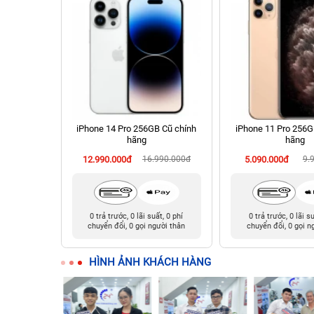
hính hãng
iPhone 14 Pro 256GB Cũ chính
iPhone 11 Pro 256G
hãng
hãng
90.000đ
12.990.000đ
16.990.000đ
5.090.000đ
9.
t, 0 phí
0 trả trước, 0 lãi suất, 0 phí
0 trả trước, 0 lãi s
ười thân
chuyển đổi, 0 gọi người thân
chuyển đổi, 0 gọi n
HÌNH ẢNH KHÁCH HÀNG