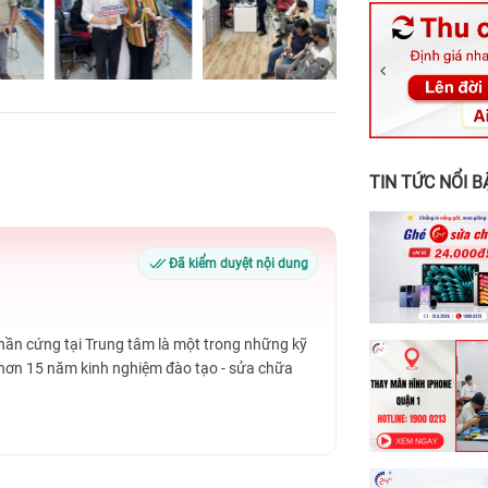
326 Lê Văn Vi
256 Võ Văn Ng
70 Nguyễn An 
24h Vũng Tàu:
198 Hoàng Văn
TIN TỨC NỔI B
Đã kiểm duyệt nội dung
Phần cứng tại Trung tâm là một trong những kỹ
 hơn 15 năm kinh nghiệm đào tạo - sửa chữa