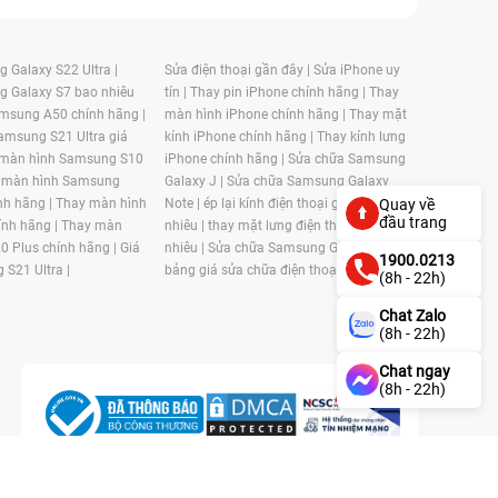
 Galaxy S22 Ultra |
Sửa điện thoại gần đây |
Sửa iPhone uy
g Galaxy S7 bao nhiêu
tín |
Thay pin iPhone chính hãng |
Thay
msung A50 chính hãng |
màn hình iPhone chính hãng |
Thay mặt
amsung S21 Ultra giá
kính iPhone chính hãng |
Thay kính lưng
 màn hình Samsung S10
iPhone chính hãng |
Sửa chữa Samsung
 màn hình Samsung
Galaxy J |
Sửa chữa Samsung Galaxy
nh hãng |
Thay màn hình
Note |
ép lại kính điện thoại giá bao
Quay về
đầu trang
nh hãng |
Thay màn
nhiêu |
thay mặt lưng điện thoại giá bao
0 Plus chính hãng |
Giá
nhiêu |
Sửa chữa Samsung Galaxy S |
1900.0213
 S21 Ultra |
bảng giá sửa chữa điện thoại samsung |
(8h - 22h)
Chat Zalo
(8h - 22h)
Chat ngay
(8h - 22h)
n, Phường 4, Quận 11, Thành phố Hồ Chí Minh, Việt Nam