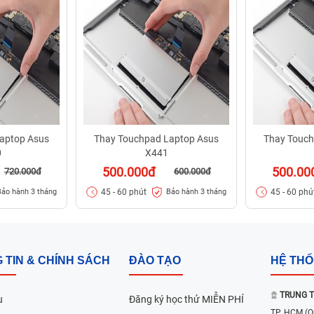
aptop Asus
Thay Touchpad Laptop Asus
Thay Touch
0
X441
500.000đ
500.00
720.000đ
600.000đ
45 - 60 phút
45 - 60 phú
Bảo hành 3 tháng
Bảo hành 3 tháng
 TIN & CHÍNH SÁCH
ĐÀO TẠO
HỆ TH
TRUNG T
u
Đăng ký học thử MIỄN PHÍ
TP. HCM
(Q