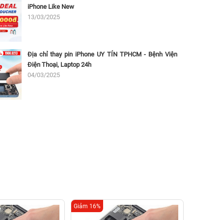
iPhone Like New
13/03/2025
Địa chỉ thay pin iPhone UY TÍN TPHCM - Bệnh Viện
Điện Thoại, Laptop 24h
04/03/2025
Giảm 16%
Giảm 16%
Thay