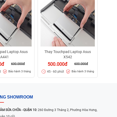
50
45 -
pad Laptop Asus
Thay Touchpad Laptop Asus
A441
X542
0đ
500.000đ
600.000đ
600.000đ
t
45 - 60 phút
Bảo hành 3 tháng
Bảo hành 3 tháng
ỐNG SHOWROOM
ÂM SỬA CHỮA - QUẬN 10:
260 Đường 3 Tháng 2, Phường Hòa Hưng,
uận 10 cũ)