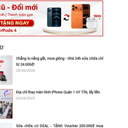
ệt, Tăng Nhơn Phú, Hồ Chí Minh (Q.9 TP. Thủ Đức cũ)
ân, Thủ Đức, Hồ Chí Minh (Bình Thọ, TP. Thủ Đức Cũ)
Ninh, Dĩ An, Hồ Chí Minh (Bình Dương Cũ)
 162A Ba Cu, Vũng Tàu, Hồ Chí Minh (TP. Vũng Tàu cũ)
 Thụ, Tân Sơn Nhất, Hồ Chí Minh (Tân Bình cũ)
ẬT
Chẳng lo nắng gắt, mưa giông - Ghé 24h sửa chữa chỉ
từ 24.000đ!
28/06/2026
Địa chỉ thay màn hình iPhone Quận 1 UY TÍN, lấy liền
02/04/2025
Sửa chữa có DEAL - TẶNG Voucher 200.000đ mua