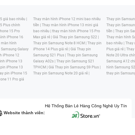
 giá bao nhiêu |
Thay màn hình iPhone 12 mini bao nhiêu
Thay pin Samsung
5 Plus chính
tiền |
Thay màn hình iPhone 13 mini giá
Thay pin Samsun
hone 15 Pro
bao nhiêu |
thay màn hình iPhone 15 Pro
tiền |
Thay pin Sa
ình iPhone 16
Max giá rẻ |
Giá Thay pin Samsung S22 |
Thay màn hình S
y màn hình
Thay pin Samsung Note 8 HCM |
Thay pin
bao nhiêu |
Thay
n Samsung Galaxy
iPhone 14 Plus giá rẻ |
Giá Thay pin
Plus giá rẻ |
Thay
h iPhone 12
Samsung S21 Plus |
Thay pin Samsung
Note 20 Ultra chí
ình iPhone 13
Galaxy A02s |
Thay pin Samsung S21
Samsung A12 chí
 pin iPhone 13
TPHCM |
Giá Thay pin Samsung S9 Plus |
hình Samsung S2
ay pin iPhone 15
Thay pin Samsung Note 20 giá rẻ |
thay pin Samsung
hone 11 Pro giá
Hệ Thống Bán Lẻ Hàng Công Nghệ Uy Tín
Website thành viên:
G MẠI HAI BỐN GIỜ Mã số thuế: 0305245702 Địa chỉ: 122/12G Tạ uyê