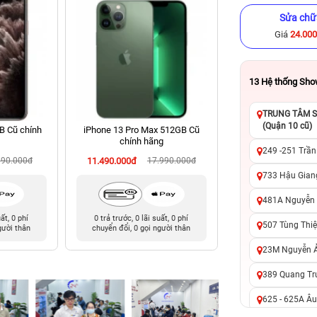
Sửa chữ
Giá
24.00
13
Hệ thống Sh
TRUNG TÂM SỬ
(Quận 10 cũ)
B Cũ chính
iPhone 13 Pro Max 512GB Cũ
iPhone XS 64GB Cũ
chính hãng
249 -251 Trần
990.000đ
11.490.000đ
17.990.000đ
3.590.000đ
9
733 Hậu Giang
481A Nguyễn T
uất, 0 phí
0 trả trước, 0 lãi suất, 0 phí
0 trả trước, 0 lãi 
507 Tùng Thiệ
gười thân
chuyển đổi, 0 gọi người thân
chuyển đổi, 0 gọi 
23M Nguyễn Ản
389 Quang Tru
625 - 625A Âu