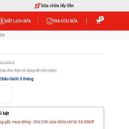
Sửa chữa lấy liền
0
ĐẶT LỊCH SỬA
TRA CỨU SỬA
409
00.000 đ
hóa đơn điện tử đúng tên linh kiện)
Bảo hành 3 tháng
i bật
ng gắt, mưa dông - Ghé 24h sửa chữa chỉ từ 24.000đ!