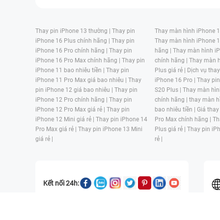
Thay pin iPhone 13 thường |
Thay pin
Thay màn hình iPhone 15
iPhone 16 Plus chính hãng |
Thay pin
Thay màn hình iPhone 1
iPhone 16 Pro chính hãng |
Thay pin
hãng |
Thay màn hình iP
iPhone 16 Pro Max chính hãng |
Thay pin
chính hãng |
Thay màn h
iPhone 11 bao nhiêu tiền |
Thay pin
Plus giá rẻ |
Dịch vụ tha
iPhone 11 Pro Max giá bao nhiêu |
Thay
iPhone 16 Pro |
Thay pi
pin iPhone 12 giá bao nhiêu |
Thay pin
S20 Plus |
Thay màn hìn
iPhone 12 Pro chính hãng |
Thay pin
chính hãng |
thay màn h
iPhone 12 Pro Max giá rẻ |
Thay pin
bao nhiêu tiền |
Giá thay
iPhone 12 Mini giá rẻ |
Thay pin iPhone 14
Pro Max chính hãng |
Th
Pro Max giá rẻ |
Thay pin iPhone 13 Mini
Plus giá rẻ |
Thay pin iP
giá rẻ |
rẻ |
Kết nối 24h:
CÔNG TY TNHH MỘT THÀNH VIÊN ĐÀO TẠO KỸ THUẬT VÀ THƯƠN