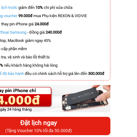
 lịch trước
giảm đến
10%
chi phí sửa chữa
g voucher
99.000đ
mua Phụ kiện REXON & VIDVIE
T
thay pin iPhone giá
24.000đ
n thoại Samsung
- Đồng giá
240.000đ
top, MacBook giảm ngay 45%
 cấp phần mềm
tra, vệ sinh và báo lỗi thiết bị
0%
nếu khách hàng không hài lòng
ế độ bảo hành
đều có chính sách hỗ trợ giá lên đến
300.000đ
Đặt lịch ngay
(Tặng Voucher 10% tối đa 50.000đ)
-5.500.000đ
-4.100.000đ