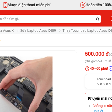
Mượn điện thoại miễn phí
Hoàn tiền 100%
a Asus X
Sửa Laptop Asus X409
Thay Touchpad Laptop Asus X
500.000 đ
6
(Giá gồm VAT, xuất 
45 - 60 phút
Touchpad
500.000 đ
Khuyến mãi nổ
Chẳng lo nắ
Chi tiết