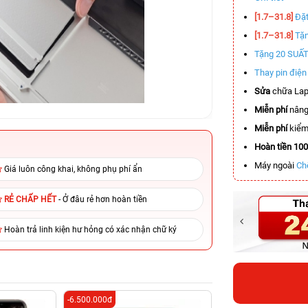
[1.7–31.8]
Đặt
[1.7–31.8]
Tặn
Tặng 20 SUẤ
Thay pin điệ
Sửa
chữa Lap
Miễn phí
nâng
Miễn phí
kiểm 
Hoàn tiền 10
Máy ngoài
Ch
Giá luôn công khai, không phụ phí ẩn
RẺ CHẤP HẾT
- Ở đâu rẻ hơn hoàn tiền
Hoàn trả linh kiện hư hỏng có xác nhận chữ ký
-6.500.000đ
-6.200.000đ