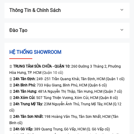
Thông Tin & Chính Sách
Đào Tạo
HỆ THỐNG SHOWROOM
TRUNG TÂM SỬA CHỮA - QUẬN 10:
260 Đường 3 Tháng 2, Phường
Hòa Hưng, TP. HCM
(Quận 10 cũ)
24h Tân Định:
249 -251 Trần Quang Khải, Tân Định, HCM (Quận 1 cũ)
24h Bình Phú:
733 Hậu Giang, Bình Phú, HCM (Quận 6 cũ)
24h Tân Hưng:
481A Nguyễn Thị Thập, Tân Hưng, HCM (Quận 7 cũ)
24h Xóm Củi:
507 Tùng Thiện Vương, Xóm Củi, HCM (Quận 8 cũ)
24h Trung Mỹ Tây:
23M Nguyễn Ảnh Thủ, Trung Mỹ Tây, HCM (Q.12
cũ)
24h Tân Sơn Nhất:
198 Hoàng Văn Thụ, Tân Sơn Nhất, HCM (Tân
Bình cũ)
24h Gò Vấp:
389 Quang Trung, Gò Vấp, HCM (Q. Gò Vấp cũ)