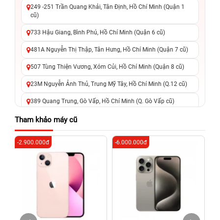
249 -251 Trần Quang Khải, Tân Định, Hồ Chí Minh (Quận 1
cũ)
733 Hậu Giang, Bình Phú, Hồ Chí Minh (Quận 6 cũ)
481A Nguyễn Thị Thập, Tân Hưng, Hồ Chí Minh (Quận 7 cũ)
507 Tùng Thiện Vương, Xóm Củi, Hồ Chí Minh (Quận 8 cũ)
23M Nguyễn Ảnh Thủ, Trung Mỹ Tây, Hồ Chí Minh (Q.12 cũ)
389 Quang Trung, Gò Vấp, Hồ Chí Minh (Q. Gò Vấp cũ)
625 - 625A Âu Cơ, Tân Phú, Hồ Chí Minh (Quận Tân Phú cũ)
Tham khảo máy cũ
326 Lê Văn Việt, Tăng Nhơn Phú, Hồ Chí Minh (Q.9 TP. Thủ
-2.900.000đ
-6.000.000đ
-2
Đức cũ)
256 Võ Văn Ngân, Thủ Đức, Hồ Chí Minh (Bình Thọ, TP. Thủ
Đức Cũ)
70 Nguyễn An Ninh, Dĩ An, Hồ Chí Minh (Bình Dương Cũ)
24h Vũng Tàu: 162A Ba Cu, Vũng Tàu, Hồ Chí Minh (TP. Vũng
Tàu cũ)