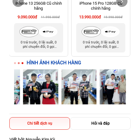
iPhone 13 256GB Cũ chính
iPhone 15 Pro 128GB Cũ
198 Hoàng Văn Thụ, Tân Sơn Nhất, Hồ Chí Minh (Tân Bình
hãng
chính hãng
cũ)
9.090.000đ
13.990.000đ
11.990.000đ
19.990.000đ
0 trả trước, 0 lãi suất, 0
0 trả trước, 0 lãi suất, 0
phí chuyển đổi, 0 gọi
phí chuyển đổi, 0 gọi
người thân
người thân
HÌNH ẢNH KHÁCH HÀNG
Chi tiết dịch vụ
Hỏi và đáp
Viết bởi: Nguyễn Kim Kỳ