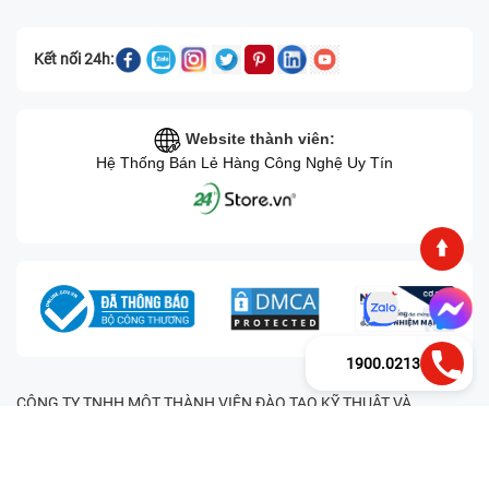
Kết nối 24h:
Website thành viên:
Hệ Thống Bán Lẻ Hàng Công Nghệ Uy Tín
1900.0213
CÔNG TY TNHH MỘT THÀNH VIÊN ĐÀO TẠO KỸ THUẬT VÀ
THƯƠNG MẠI HAI BỐN GIỜ Mã số thuế: 0305245702 Địa chỉ:
122/12G Tạ uyên, Phường 4, Quận 11, Thành phố Hồ Chí Minh, Việt
Nam