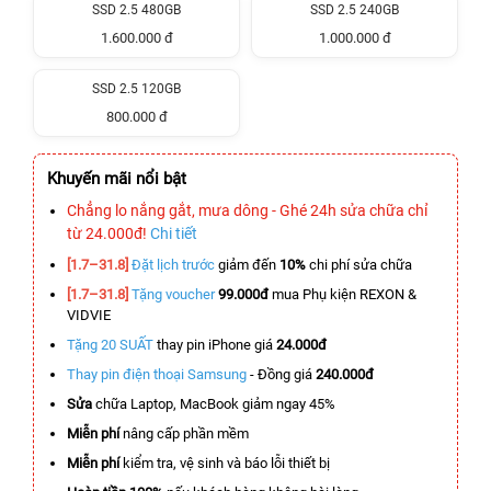
SSD 2.5 480GB
SSD 2.5 240GB
1.600.000 đ
1.000.000 đ
SSD 2.5 120GB
800.000 đ
Khuyến mãi nổi bật
Chẳng lo nắng gắt, mưa dông - Ghé 24h sửa chữa chỉ
từ 24.000đ!
Chi tiết
[1.7–31.8]
Đặt lịch trước
giảm đến
10%
chi phí sửa chữa
[1.7–31.8]
Tặng voucher
99.000đ
mua Phụ kiện REXON &
VIDVIE
Tặng 20 SUẤT
thay pin iPhone giá
24.000đ
Thay pin điện thoại Samsung
- Đồng giá
240.000đ
Sửa
chữa Laptop, MacBook giảm ngay 45%
Miễn phí
nâng cấp phần mềm
Miễn phí
kiểm tra, vệ sinh và báo lỗi thiết bị