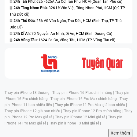
24h Tân Phú:
625 - 625A Âu Cơ, Tân Phú, HCM (Quận Tân Phú cũ)
24h Tăng Nhơn Phú:
326 Lê Văn Việt, Tăng Nhơn Phú, HCM (Q.9 TP.
Thủ Đức cũ)
24h Thủ Đức:
256 Võ Văn Ngân, Thủ Đức, HCM (Bình Thọ, TP. Thủ
Đức Cũ)
24h Dĩ An:
70 Nguyễn An Ninh, Dĩ An, HCM (Bình Dương Cũ)
24h Vũng Tàu:
162A Ba Cu, Vũng Tàu, HCM (TP. Vũng Tàu cũ)
Thay pin iPhone 13 thường |
Thay pin iPhone 16 Plus chính hãng |
Thay pin
iPhone 16 Pro chính hãng |
Thay pin iPhone 16 Pro Max chính hãng |
Thay
pin iPhone 11 bao nhiêu tiền |
Thay pin iPhone 11 Pro Max giá bao nhiêu |
Thay pin iPhone 12 giá bao nhiêu |
Thay pin iPhone 12 Pro chính hãng |
Thay
pin iPhone 12 Pro Max giá rẻ |
Thay pin iPhone 12 Mini giá rẻ |
Thay pin
iPhone 14 Pro Max giá rẻ |
Thay pin iPhone 13 Mini giá rẻ |
Xem thêm