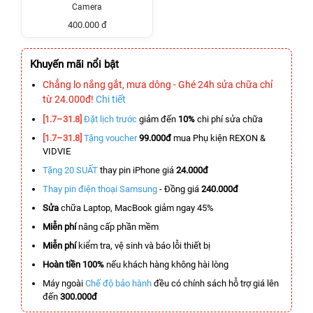
Camera
400.000 đ
Khuyến mãi nổi bật
Chẳng lo nắng gắt, mưa dông - Ghé 24h sửa chữa chỉ
từ 24.000đ!
Chi tiết
[1.7–31.8]
Đặt lịch trước
giảm đến
10%
chi phí sửa chữa
[1.7–31.8]
Tặng voucher
99.000đ
mua Phụ kiện REXON &
VIDVIE
Tặng 20 SUẤT
thay pin iPhone giá
24.000đ
Thay pin điện thoại Samsung
- Đồng giá
240.000đ
Sửa
chữa Laptop, MacBook giảm ngay 45%
Miễn phí
nâng cấp phần mềm
Miễn phí
kiểm tra, vệ sinh và báo lỗi thiết bị
Hoàn tiền 100%
nếu khách hàng không hài lòng
Máy ngoài
Chế độ bảo hành
đều có chính sách hỗ trợ giá lên
đến
300.000đ