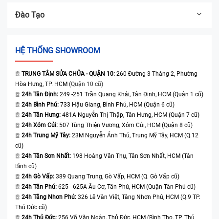
Đào Tạo
HỆ THỐNG SHOWROOM
TRUNG TÂM SỬA CHỮA - QUẬN 10:
260 Đường 3 Tháng 2, Phường
Hòa Hưng, TP. HCM
(Quận 10 cũ)
24h Tân Định:
249 -251 Trần Quang Khải, Tân Định, HCM (Quận 1 cũ)
24h Bình Phú:
733 Hậu Giang, Bình Phú, HCM (Quận 6 cũ)
24h Tân Hưng:
481A Nguyễn Thị Thập, Tân Hưng, HCM (Quận 7 cũ)
24h Xóm Củi:
507 Tùng Thiện Vương, Xóm Củi, HCM (Quận 8 cũ)
24h Trung Mỹ Tây:
23M Nguyễn Ảnh Thủ, Trung Mỹ Tây, HCM (Q.12
cũ)
24h Tân Sơn Nhất:
198 Hoàng Văn Thụ, Tân Sơn Nhất, HCM (Tân
Bình cũ)
24h Gò Vấp:
389 Quang Trung, Gò Vấp, HCM (Q. Gò Vấp cũ)
24h Tân Phú:
625 - 625A Âu Cơ, Tân Phú, HCM (Quận Tân Phú cũ)
24h Tăng Nhơn Phú:
326 Lê Văn Việt, Tăng Nhơn Phú, HCM (Q.9 TP.
Thủ Đức cũ)
24h Thủ Đức:
256 Võ Văn Ngân, Thủ Đức, HCM (Bình Thọ, TP. Thủ