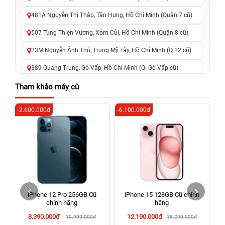
481A Nguyễn Thị Thập, Tân Hưng, Hồ Chí Minh (Quận 7 cũ)
507 Tùng Thiện Vương, Xóm Củi, Hồ Chí Minh (Quận 8 cũ)
23M Nguyễn Ảnh Thủ, Trung Mỹ Tây, Hồ Chí Minh (Q.12 cũ)
389 Quang Trung, Gò Vấp, Hồ Chí Minh (Q. Gò Vấp cũ)
625 - 625A Âu Cơ, Tân Phú, Hồ Chí Minh (Quận Tân Phú cũ)
Tham khảo máy cũ
326 Lê Văn Việt, Tăng Nhơn Phú, Hồ Chí Minh (Q.9 TP. Thủ
-2.600.000đ
-6.100.000đ
-3
Đức cũ)
256 Võ Văn Ngân, Thủ Đức, Hồ Chí Minh (Bình Thọ, TP. Thủ
Đức Cũ)
70 Nguyễn An Ninh, Dĩ An, Hồ Chí Minh (Bình Dương Cũ)
24h Vũng Tàu: 162A Ba Cu, Vũng Tàu, Hồ Chí Minh (TP. Vũng
Tàu cũ)
iPhone 12 Pro 256GB Cũ
iPhone 15 128GB Cũ chính
198 Hoàng Văn Thụ, Tân Sơn Nhất, Hồ Chí Minh (Tân Bình
chính hãng
hãng
cũ)
8.390.000đ
12.190.000đ
10.990.000đ
18.290.000đ