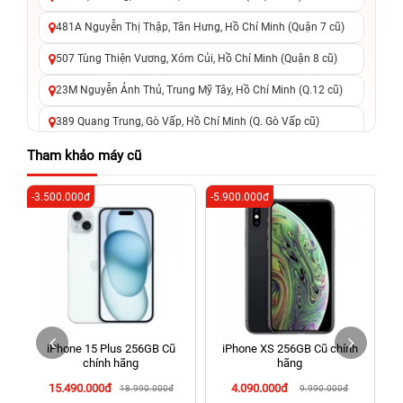
481A Nguyễn Thị Thập, Tân Hưng, Hồ Chí Minh (Quận 7 cũ)
507 Tùng Thiện Vương, Xóm Củi, Hồ Chí Minh (Quận 8 cũ)
23M Nguyễn Ảnh Thủ, Trung Mỹ Tây, Hồ Chí Minh (Q.12 cũ)
389 Quang Trung, Gò Vấp, Hồ Chí Minh (Q. Gò Vấp cũ)
625 - 625A Âu Cơ, Tân Phú, Hồ Chí Minh (Quận Tân Phú cũ)
Tham khảo máy cũ
326 Lê Văn Việt, Tăng Nhơn Phú, Hồ Chí Minh (Q.9 TP. Thủ
-3.500.000đ
-5.900.000đ
-7
Đức cũ)
256 Võ Văn Ngân, Thủ Đức, Hồ Chí Minh (Bình Thọ, TP. Thủ
Đức Cũ)
70 Nguyễn An Ninh, Dĩ An, Hồ Chí Minh (Bình Dương Cũ)
24h Vũng Tàu: 162A Ba Cu, Vũng Tàu, Hồ Chí Minh (TP. Vũng
Tàu cũ)
iPhone 15 Plus 256GB Cũ
iPhone XS 256GB Cũ chính
198 Hoàng Văn Thụ, Tân Sơn Nhất, Hồ Chí Minh (Tân Bình
chính hãng
hãng
cũ)
15.490.000đ
4.090.000đ
18.990.000đ
9.990.000đ