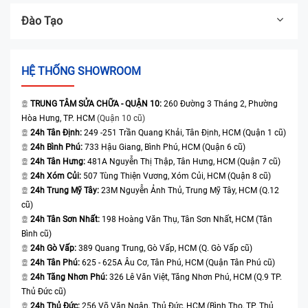
Đào Tạo
HỆ THỐNG SHOWROOM
TRUNG TÂM SỬA CHỮA - QUẬN 10:
260 Đường 3 Tháng 2, Phường
Hòa Hưng, TP. HCM
(Quận 10 cũ)
24h Tân Định:
249 -251 Trần Quang Khải, Tân Định, HCM (Quận 1 cũ)
24h Bình Phú:
733 Hậu Giang, Bình Phú, HCM (Quận 6 cũ)
24h Tân Hưng:
481A Nguyễn Thị Thập, Tân Hưng, HCM (Quận 7 cũ)
24h Xóm Củi:
507 Tùng Thiện Vương, Xóm Củi, HCM (Quận 8 cũ)
24h Trung Mỹ Tây:
23M Nguyễn Ảnh Thủ, Trung Mỹ Tây, HCM (Q.12
cũ)
24h Tân Sơn Nhất:
198 Hoàng Văn Thụ, Tân Sơn Nhất, HCM (Tân
Bình cũ)
24h Gò Vấp:
389 Quang Trung, Gò Vấp, HCM (Q. Gò Vấp cũ)
24h Tân Phú:
625 - 625A Âu Cơ, Tân Phú, HCM (Quận Tân Phú cũ)
24h Tăng Nhơn Phú:
326 Lê Văn Việt, Tăng Nhơn Phú, HCM (Q.9 TP.
Thủ Đức cũ)
24h Thủ Đức:
256 Võ Văn Ngân, Thủ Đức, HCM (Bình Thọ, TP. Thủ