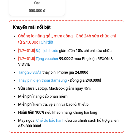
Sạc
550.000 đ
Khuyến mãi nổi bật
Chẳng lo nắng gắt, mưa dông - Ghé 24h sửa chữa chỉ
từ 24.000đ!
Chi tiết
[1.7–31.8]
Đặt lịch trước
giảm đến
10%
chi phí sửa chữa
[1.7–31.8]
Tặng voucher
99.000đ
mua Phụ kiện REXON &
VIDVIE
Tặng 20 SUẤT
thay pin iPhone giá
24.000đ
Thay pin điện thoại Samsung
- Đồng giá
240.000đ
Sửa
chữa Laptop, MacBook giảm ngay 45%
Miễn phí
nâng cấp phần mềm
Miễn phí
kiểm tra, vệ sinh và báo lỗi thiết bị
Hoàn tiền 100%
nếu khách hàng không hài lòng
Máy ngoài
Chế độ bảo hành
đều có chính sách hỗ trợ giá lên
đến
300.000đ