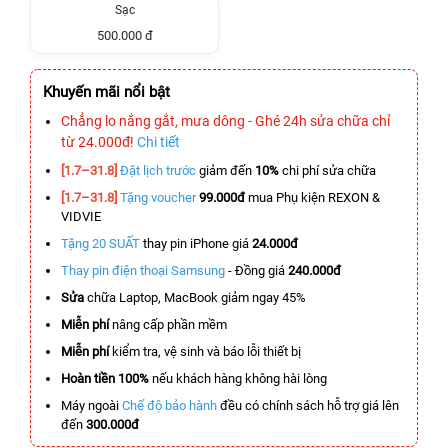
Sạc
500.000 đ
Khuyến mãi nổi bật
Chẳng lo nắng gắt, mưa dông - Ghé 24h sửa chữa chỉ
từ 24.000đ!
Chi tiết
[1.7–31.8]
Đặt lịch trước
giảm đến
10%
chi phí sửa chữa
[1.7–31.8]
Tặng voucher
99.000đ
mua Phụ kiện REXON &
VIDVIE
Tặng 20 SUẤT
thay pin iPhone giá
24.000đ
Thay pin điện thoại Samsung
- Đồng giá
240.000đ
Sửa
chữa Laptop, MacBook giảm ngay 45%
Miễn phí
nâng cấp phần mềm
Miễn phí
kiểm tra, vệ sinh và báo lỗi thiết bị
Hoàn tiền 100%
nếu khách hàng không hài lòng
Máy ngoài
Chế độ bảo hành
đều có chính sách hỗ trợ giá lên
đến
300.000đ