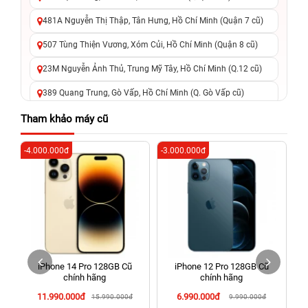
481A Nguyễn Thị Thập, Tân Hưng, Hồ Chí Minh (Quận 7 cũ)
507 Tùng Thiện Vương, Xóm Củi, Hồ Chí Minh (Quận 8 cũ)
23M Nguyễn Ảnh Thủ, Trung Mỹ Tây, Hồ Chí Minh (Q.12 cũ)
389 Quang Trung, Gò Vấp, Hồ Chí Minh (Q. Gò Vấp cũ)
625 - 625A Âu Cơ, Tân Phú, Hồ Chí Minh (Quận Tân Phú cũ)
Tham khảo máy cũ
326 Lê Văn Việt, Tăng Nhơn Phú, Hồ Chí Minh (Q.9 TP. Thủ
-4.000.000đ
-3.000.000đ
-2
Đức cũ)
256 Võ Văn Ngân, Thủ Đức, Hồ Chí Minh (Bình Thọ, TP. Thủ
Đức Cũ)
70 Nguyễn An Ninh, Dĩ An, Hồ Chí Minh (Bình Dương Cũ)
24h Vũng Tàu: 162A Ba Cu, Vũng Tàu, Hồ Chí Minh (TP. Vũng
Tàu cũ)
iPhone 14 Pro 128GB Cũ
iPhone 12 Pro 128GB Cũ
198 Hoàng Văn Thụ, Tân Sơn Nhất, Hồ Chí Minh (Tân Bình
chính hãng
chính hãng
cũ)
11.990.000đ
6.990.000đ
15.990.000đ
9.990.000đ