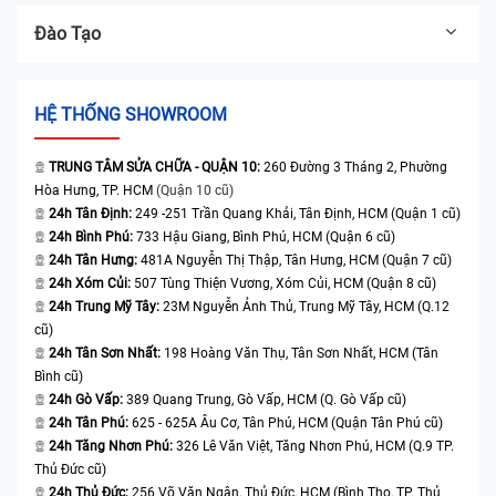
Đào Tạo
HỆ THỐNG SHOWROOM
TRUNG TÂM SỬA CHỮA - QUẬN 10:
260 Đường 3 Tháng 2, Phường
Hòa Hưng, TP. HCM
(Quận 10 cũ)
24h Tân Định:
249 -251 Trần Quang Khải, Tân Định, HCM (Quận 1 cũ)
24h Bình Phú:
733 Hậu Giang, Bình Phú, HCM (Quận 6 cũ)
24h Tân Hưng:
481A Nguyễn Thị Thập, Tân Hưng, HCM (Quận 7 cũ)
24h Xóm Củi:
507 Tùng Thiện Vương, Xóm Củi, HCM (Quận 8 cũ)
24h Trung Mỹ Tây:
23M Nguyễn Ảnh Thủ, Trung Mỹ Tây, HCM (Q.12
cũ)
24h Tân Sơn Nhất:
198 Hoàng Văn Thụ, Tân Sơn Nhất, HCM (Tân
Bình cũ)
24h Gò Vấp:
389 Quang Trung, Gò Vấp, HCM (Q. Gò Vấp cũ)
24h Tân Phú:
625 - 625A Âu Cơ, Tân Phú, HCM (Quận Tân Phú cũ)
24h Tăng Nhơn Phú:
326 Lê Văn Việt, Tăng Nhơn Phú, HCM (Q.9 TP.
Thủ Đức cũ)
24h Thủ Đức:
256 Võ Văn Ngân, Thủ Đức, HCM (Bình Thọ, TP. Thủ