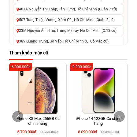
481A Nguyễn Thị Thập, Tân Hưng, Hồ Chí Minh (Quận 7 cũ)
507 Tùng Thiện Vương, Xóm Củi, Hồ Chí Minh (Quận 8 cũ)
23M Nguyễn Ảnh Thủ, Trung Mỹ Tây, Hồ Chí Minh (Q.12 cũ)
389 Quang Trung, Gò Vấp, Hồ Chí Minh (Q. Gò Vấp cũ)
625 - 625A Âu Cơ, Tân Phú, Hồ Chí Minh (Quận Tân Phú cũ)
Tham khảo máy cũ
326 Lê Văn Việt, Tăng Nhơn Phú, Hồ Chí Minh (Q.9 TP. Thủ
-6.000.000đ
-8.300.000đ
-5
Đức cũ)
256 Võ Văn Ngân, Thủ Đức, Hồ Chí Minh (Bình Thọ, TP. Thủ
Đức Cũ)
70 Nguyễn An Ninh, Dĩ An, Hồ Chí Minh (Bình Dương Cũ)
24h Vũng Tàu: 162A Ba Cu, Vũng Tàu, Hồ Chí Minh (TP. Vũng
Tàu cũ)
iPhone XS Max 256GB Cũ
iPhone 14 128GB Cũ chính
198 Hoàng Văn Thụ, Tân Sơn Nhất, Hồ Chí Minh (Tân Bình
chính hãng
hãng
cũ)
5.790.000đ
8.090.000đ
11.790.000đ
16.390.000đ