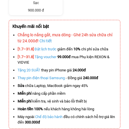
Sạc
900.000 đ
Khuyến mãi nổi bật
Chẳng lo nắng gắt, mưa dông - Ghé 24h sửa chữa chỉ
từ 24.000đ!
Chi tiết
[1.7–31.8]
Đặt lịch trước
giảm đến
10%
chi phí sửa chữa
[1.7–31.8]
Tặng voucher
99.000đ
mua Phụ kiện REXON &
VIDVIE
Tặng 20 SUẤT
thay pin iPhone giá
24.000đ
Thay pin điện thoại Samsung
- Đồng giá
240.000đ
Sửa
chữa Laptop, MacBook giảm ngay 45%
Miễn phí
nâng cấp phần mềm
Miễn phí
kiểm tra, vệ sinh và báo lỗi thiết bị
Hoàn tiền 100%
nếu khách hàng không hài lòng
Máy ngoài
Chế độ bảo hành
đều có chính sách hỗ trợ giá lên
đến
300.000đ