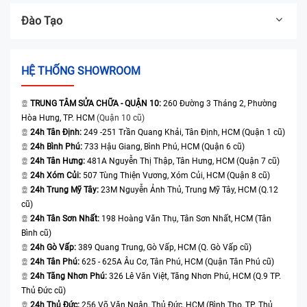
Đào Tạo
HỆ THỐNG SHOWROOM
TRUNG TÂM SỬA CHỮA - QUẬN 10:
260 Đường 3 Tháng 2, Phường
Hòa Hưng, TP. HCM
(Quận 10 cũ)
24h Tân Định:
249 -251 Trần Quang Khải, Tân Định, HCM (Quận 1 cũ)
24h Bình Phú:
733 Hậu Giang, Bình Phú, HCM (Quận 6 cũ)
24h Tân Hưng:
481A Nguyễn Thị Thập, Tân Hưng, HCM (Quận 7 cũ)
24h Xóm Củi:
507 Tùng Thiện Vương, Xóm Củi, HCM (Quận 8 cũ)
24h Trung Mỹ Tây:
23M Nguyễn Ảnh Thủ, Trung Mỹ Tây, HCM (Q.12
cũ)
24h Tân Sơn Nhất:
198 Hoàng Văn Thụ, Tân Sơn Nhất, HCM (Tân
Bình cũ)
24h Gò Vấp:
389 Quang Trung, Gò Vấp, HCM (Q. Gò Vấp cũ)
24h Tân Phú:
625 - 625A Âu Cơ, Tân Phú, HCM (Quận Tân Phú cũ)
24h Tăng Nhơn Phú:
326 Lê Văn Việt, Tăng Nhơn Phú, HCM (Q.9 TP.
Thủ Đức cũ)
24h Thủ Đức:
256 Võ Văn Ngân, Thủ Đức, HCM (Bình Thọ, TP. Thủ