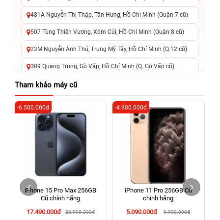
481A Nguyễn Thị Thập, Tân Hưng, Hồ Chí Minh (Quận 7 cũ)
507 Tùng Thiện Vương, Xóm Củi, Hồ Chí Minh (Quận 8 cũ)
23M Nguyễn Ảnh Thủ, Trung Mỹ Tây, Hồ Chí Minh (Q.12 cũ)
389 Quang Trung, Gò Vấp, Hồ Chí Minh (Q. Gò Vấp cũ)
625 - 625A Âu Cơ, Tân Phú, Hồ Chí Minh (Quận Tân Phú cũ)
Tham khảo máy cũ
326 Lê Văn Việt, Tăng Nhơn Phú, Hồ Chí Minh (Q.9 TP. Thủ
-6.500.000đ
-4.900.000đ
-2
Đức cũ)
256 Võ Văn Ngân, Thủ Đức, Hồ Chí Minh (Bình Thọ, TP. Thủ
Đức Cũ)
70 Nguyễn An Ninh, Dĩ An, Hồ Chí Minh (Bình Dương Cũ)
24h Vũng Tàu: 162A Ba Cu, Vũng Tàu, Hồ Chí Minh (TP. Vũng
Tàu cũ)
iPhone 15 Pro Max 256GB
iPhone 11 Pro 256GB Cũ
198 Hoàng Văn Thụ, Tân Sơn Nhất, Hồ Chí Minh (Tân Bình
Cũ chính hãng
chính hãng
cũ)
17.490.000đ
5.090.000đ
23.990.000đ
9.990.000đ