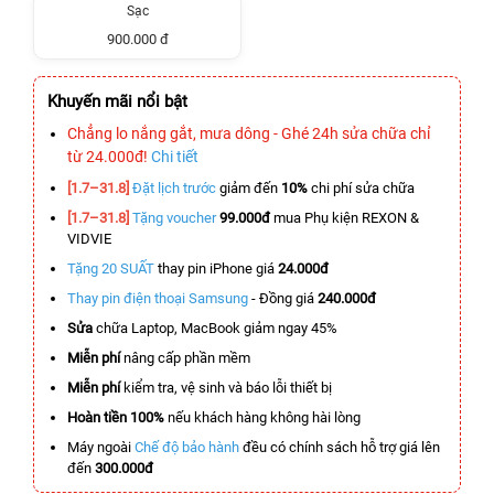
Sạc
900.000 đ
Khuyến mãi nổi bật
Chẳng lo nắng gắt, mưa dông - Ghé 24h sửa chữa chỉ
từ 24.000đ!
Chi tiết
[1.7–31.8]
Đặt lịch trước
giảm đến
10%
chi phí sửa chữa
[1.7–31.8]
Tặng voucher
99.000đ
mua Phụ kiện REXON &
VIDVIE
Tặng 20 SUẤT
thay pin iPhone giá
24.000đ
Thay pin điện thoại Samsung
- Đồng giá
240.000đ
Sửa
chữa Laptop, MacBook giảm ngay 45%
Miễn phí
nâng cấp phần mềm
Miễn phí
kiểm tra, vệ sinh và báo lỗi thiết bị
Hoàn tiền 100%
nếu khách hàng không hài lòng
Máy ngoài
Chế độ bảo hành
đều có chính sách hỗ trợ giá lên
đến
300.000đ