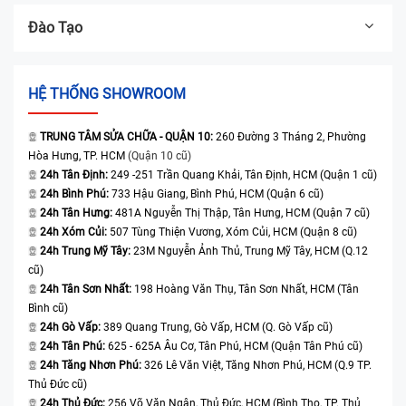
Đào Tạo
HỆ THỐNG SHOWROOM
TRUNG TÂM SỬA CHỮA - QUẬN 10:
260 Đường 3 Tháng 2, Phường
Hòa Hưng, TP. HCM
(Quận 10 cũ)
24h Tân Định:
249 -251 Trần Quang Khải, Tân Định, HCM (Quận 1 cũ)
24h Bình Phú:
733 Hậu Giang, Bình Phú, HCM (Quận 6 cũ)
24h Tân Hưng:
481A Nguyễn Thị Thập, Tân Hưng, HCM (Quận 7 cũ)
24h Xóm Củi:
507 Tùng Thiện Vương, Xóm Củi, HCM (Quận 8 cũ)
24h Trung Mỹ Tây:
23M Nguyễn Ảnh Thủ, Trung Mỹ Tây, HCM (Q.12
cũ)
24h Tân Sơn Nhất:
198 Hoàng Văn Thụ, Tân Sơn Nhất, HCM (Tân
Bình cũ)
24h Gò Vấp:
389 Quang Trung, Gò Vấp, HCM (Q. Gò Vấp cũ)
24h Tân Phú:
625 - 625A Âu Cơ, Tân Phú, HCM (Quận Tân Phú cũ)
24h Tăng Nhơn Phú:
326 Lê Văn Việt, Tăng Nhơn Phú, HCM (Q.9 TP.
Thủ Đức cũ)
24h Thủ Đức:
256 Võ Văn Ngân, Thủ Đức, HCM (Bình Thọ, TP. Thủ